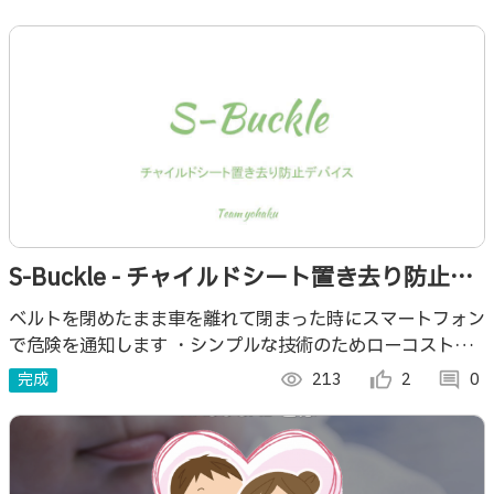
S-Buckle - チャイルドシート置き去り防止デ
バイス -
ベルトを閉めたまま車を離れて閉まった時にスマートフォン
で危険を通知します ・シンプルな技術のためローコストで
の導入可能 ・後付け可能なベルト型デバイスなのですでに
完成
visibility
213
thumb_up_alt
2
comment
0
持って２いるチャイルドシートに導入可能