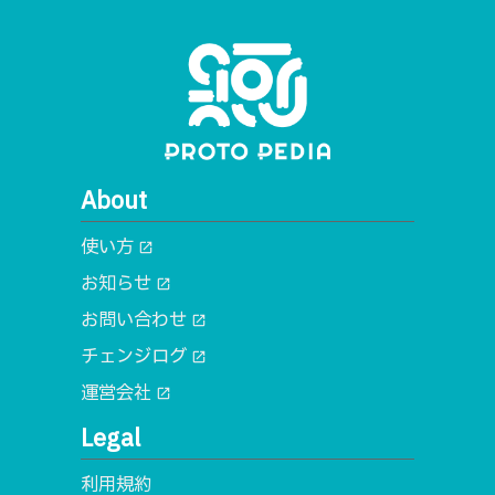
About
使い方
open_in_new
お知らせ
open_in_new
お問い合わせ
open_in_new
チェンジログ
open_in_new
運営会社
open_in_new
Legal
利用規約