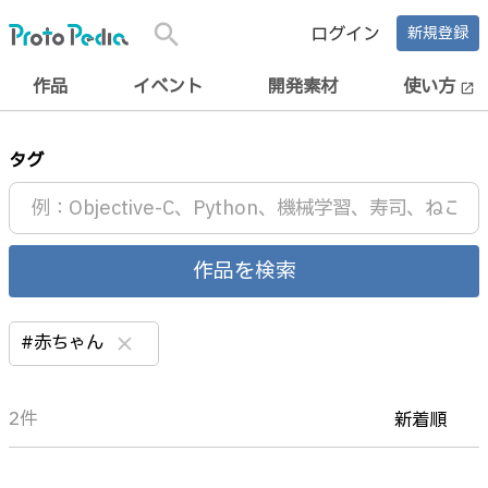
search
ログイン
新規登録
作品
イベント
開発素材
使い方
open_in_new
タグ
作品を検索
#赤ちゃん
clear
2件
新着順