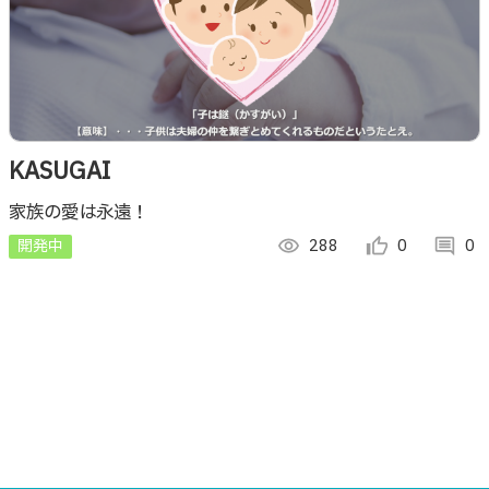
KASUGAI
家族の愛は永遠！
開発中
visibility
288
thumb_up_alt
0
comment
0