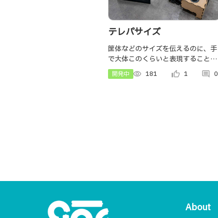
テレパサイズ
筐体などのサイズを伝えるのに、手
で大体このくらいと表現することが
あります。 テレパサイズは、手で表
開発中
visibility
181
thumb_up_alt
1
comment
0
現したサイズを送信するデバイス
と、受信サイズに可変する箱デバイ
スで構成されます。
About