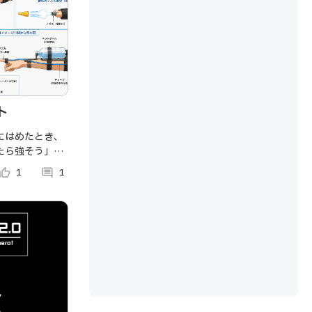
ト
にはめたとき、
たら強そう」と
？ 「とん
umb_up_alt
1
comment
1
指先に装着した
圧縮空気の力で
験型シューティ