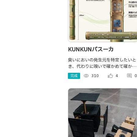
KUNKUNバスーカ
臭いにおいの発生元を特定したいと
き、代わりに嗅いで確かめて確かめ
てくれる「もう一つの鼻」となる杖
完成
visibility
310
thumb_up_alt
4
comment
0
型デバイス。 採取したデータをWe
ページで位置情報も合わせて詳細を
確認できます。