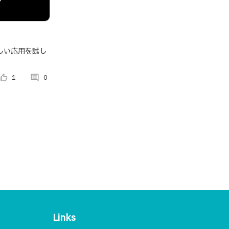
しい応用を試し
umb_up_alt
1
comment
0
Links