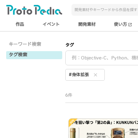
作品
イベント
開発素材
使い方
open_in_new
キーワード検索
タグ
タグ検索
#身体拡張
clear
6件