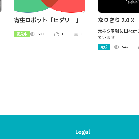
寄生ロボット「ヒダリー」
なりきり 2.0 X
元ネタを軸に日々新
開発中
visibility
631
thumb_up_alt
0
comment
0
ています
完成
visibility
542
th
Legal