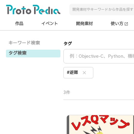
作品
イベント
開発素材
使い方
open_in_new
キーワード検索
タグ
タグ検索
#避難
clear
3件