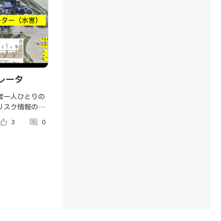
レータ
者一人ひとりの
リスク情報の提
ている。そこ
umb_up_alt
3
comment
0
者にも分かりや
プリを作成し、
した。