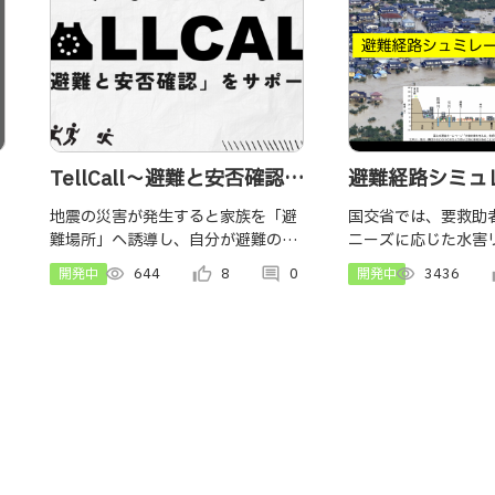
TellCall〜避難と安否確認サ
避難経路シミュ
ービス〜
地震の災害が発生すると家族を「避
国交省では、要救助
難場所」へ誘導し、自分が避難の最
ニーズに応じた水害
中でも現在の状況を自動で把握して
供のあり方を検討し
開発中
visibility
644
thumb_up_alt
8
comment
0
開発中
visibility
3436
th
くれるサービス
で、我々は、要救助
すい避難経路提示ア
避難支援を行おうと