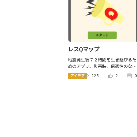
レスQマップ
地震発生後７２時間を生き延びるた
めのアプリ。災害時、信憑性のない
情報に惑わされ、避難が遅れるとい
アイデア
visibility
225
thumb_up_alt
2
comment
0
う状況が発生している。事前登録情
報によってオフラインでユーザーに
オーダーメイドの情報を提供する。