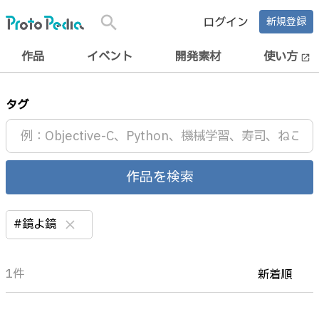
search
ログイン
新規登録
作品
イベント
開発素材
使い方
open_in_new
タグ
作品を検索
#鏡よ鏡
clear
1件
新着順