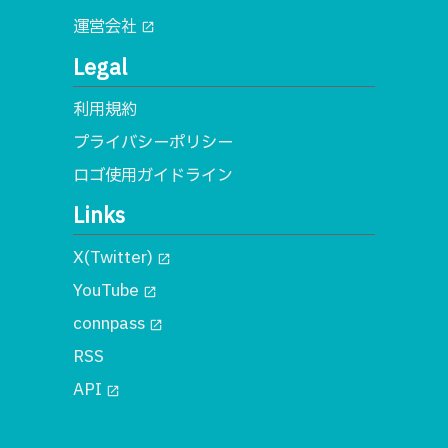
運営会社
open_in_new
Legal
利用規約
プライバシーポリシー
ロゴ使用ガイドライン
Links
X(Twitter)
open_in_new
YouTube
open_in_new
connpass
open_in_new
RSS
API
open_in_new