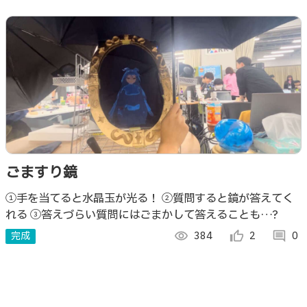
ごますり鏡
①手を当てると水晶玉が光る！ ②質問すると鏡が答えてく
れる ③答えづらい質問にはごまかして答えることも…?
完成
visibility
384
thumb_up_alt
2
comment
0