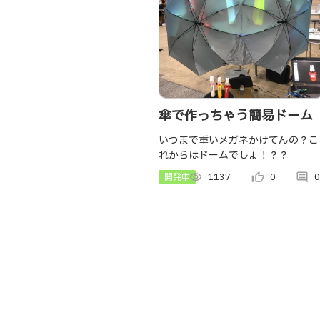
傘で作っちゃう簡易ドーム
いつまで重いメガネかけてんの？こ
れからはドームでしょ！？？
開発中
visibility
1137
thumb_up_alt
0
comment
0