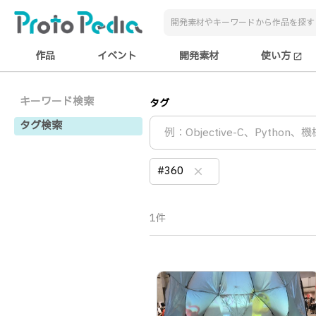
作品
イベント
開発素材
使い方
open_in_new
キーワード検索
タグ
タグ検索
#360
clear
1件