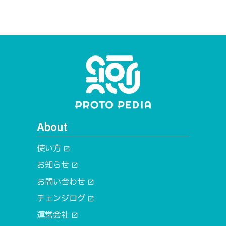
About
使い方
open_in_new
お知らせ
open_in_new
お問い合わせ
open_in_new
チェンジログ
open_in_new
運営会社
open_in_new