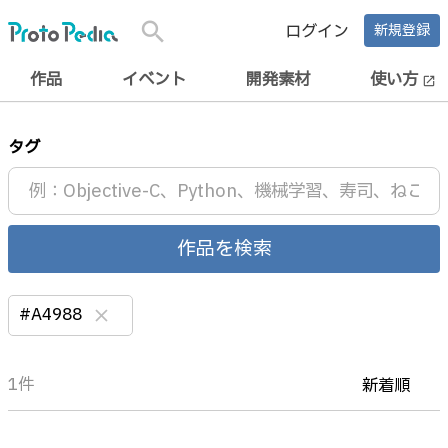
search
ログイン
新規登録
作品
イベント
開発素材
使い方
open_in_new
タグ
作品を検索
#A4988
clear
1件
新着順