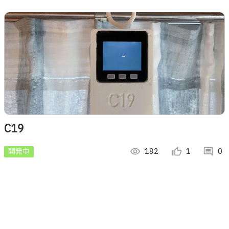
C19
開発中
visibility
182
thumb_up_alt
1
comment
0