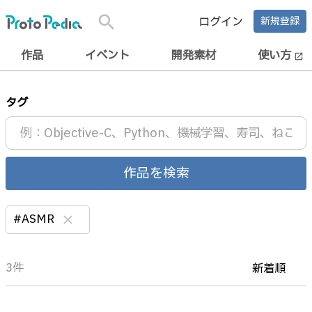
search
ログイン
新規登録
作品
イベント
開発素材
使い方
open_in_new
タグ
作品を検索
#ASMR
clear
3件
新着順