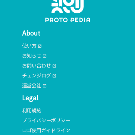
About
使い方
open_in_new
お知らせ
open_in_new
お問い合わせ
open_in_new
チェンジログ
open_in_new
運営会社
open_in_new
Legal
利用規約
プライバシーポリシー
ロゴ使用ガイドライン