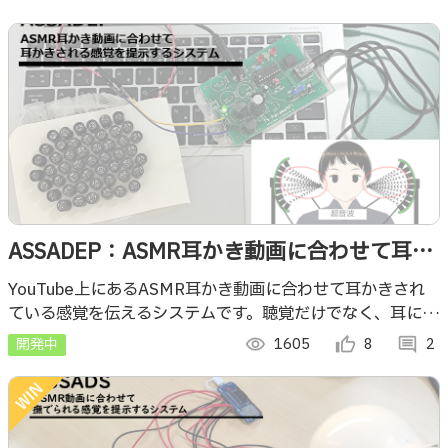
ASSADEP：ASMR耳かき動画に合わせて耳か
きされる感覚を提示するシステム
YouTube上にあるASMR耳かき動画に合わせて耳かきされ
ている感覚を伝えるシステムです。聴覚だけでなく、耳に触
角を伝えることでASMRをさらに楽しめるようにします。
開発中
visibility
1605
thumb_up_alt
8
comment
2