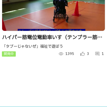
ハイパー筋電位電動車いす（テンプラー筋電
位if）
「タブーじゃないぜ」福祉で遊ぼう
開発中
visibility
1395
thumb_up_alt
3
comment
1