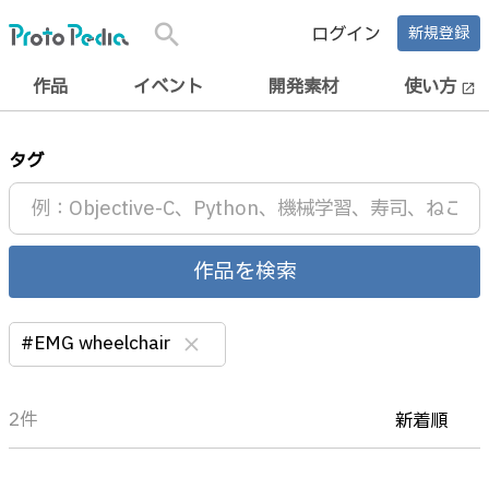
search
ログイン
新規登録
作品
イベント
開発素材
使い方
open_in_new
タグ
作品を検索
#EMG wheelchair
clear
2件
新着順