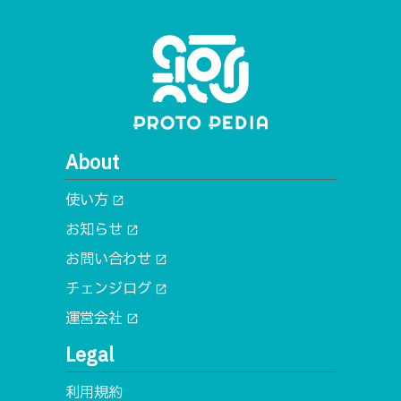
About
使い方
open_in_new
お知らせ
open_in_new
お問い合わせ
open_in_new
チェンジログ
open_in_new
運営会社
open_in_new
Legal
利用規約