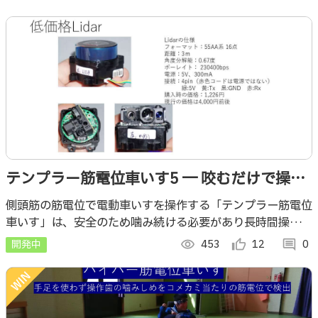
テンプラー筋電位車いす5 ― 咬むだけで操作
できる電動車いすと、オート走行＋LiDAR安
側頭筋の筋電位で電動車いすを操作する「テンプラー筋電位
車いす」は、安全のため噛み続ける必要があり長時間操作が
全制御 ―
課題でした。本作では入力保持と安全停止を導入し、負担を
開発中
visibility
453
thumb_up_alt
12
comment
0
減らしながら安全な操作を実現します。