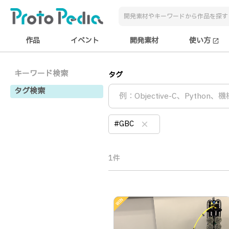
作品
イベント
開発素材
使い方
open_in_new
キーワード検索
タグ
タグ検索
#GBC
clear
1件