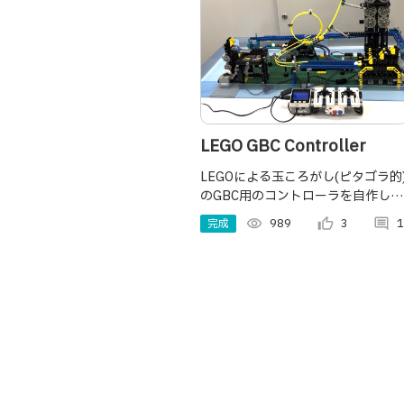
LEGO GBC Controller
LEGOによる玉ころがし(ピタゴラ的
のGBC用のコントローラを自作して
みました。こういったLEGO装置を
完成
visibility
989
thumb_up_alt
3
comment
1
作るにはモータの制御を細かくした
いのですが、既存のモノはなかなか
ないので作ってみました。