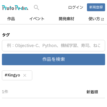
search
ログイン
新規登録
作品
イベント
開発素材
使い方
open_in_new
タグ
作品を検索
#Kingyo
clear
1件
新着順