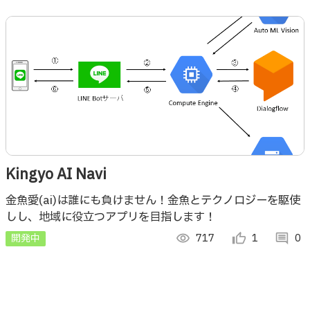
Kingyo AI Navi
金魚愛(ai)は誰にも負けません！金魚とテクノロジーを駆使
しし、地域に役立つアプリを目指します！
開発中
visibility
717
thumb_up_alt
1
comment
0