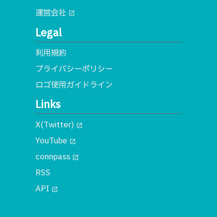
運営会社
open_in_new
Legal
利用規約
プライバシーポリシー
ロゴ使用ガイドライン
Links
X(Twitter)
open_in_new
YouTube
open_in_new
connpass
open_in_new
RSS
API
open_in_new