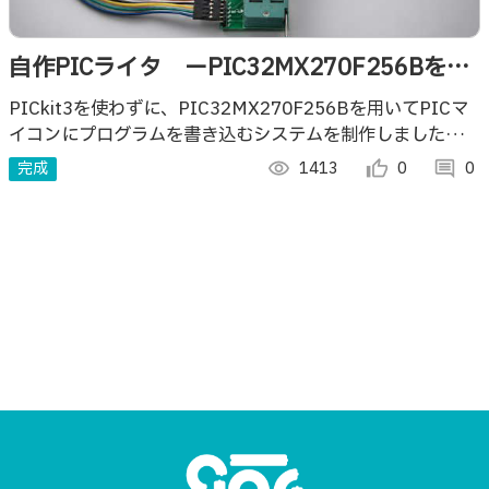
自作PICライタ ーPIC32MX270F256Bを用
いてPICマイコンに書き込むー
PICkit3を使わずに、PIC32MX270F256Bを用いてPICマ
イコンにプログラムを書き込むシステムを制作しましたので
ご紹介します。
完成
visibility
1413
thumb_up_alt
0
comment
0