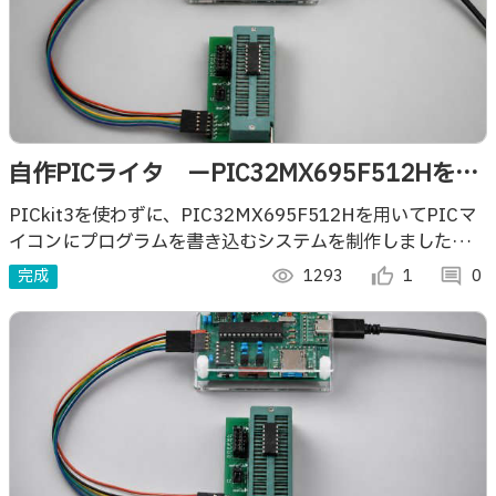
自作PICライタ ーPIC32MX695F512Hを用
いてPICマイコンに書き込むー
PICkit3を使わずに、PIC32MX695F512Hを用いてPICマ
イコンにプログラムを書き込むシステムを制作しましたので
ご紹介します。
完成
visibility
1293
thumb_up_alt
1
comment
0