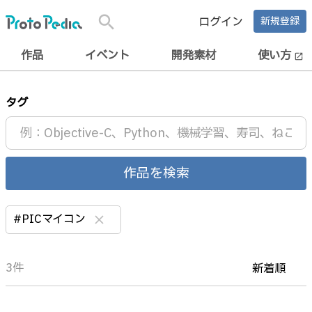
search
ログイン
新規登録
作品
イベント
開発素材
使い方
open_in_new
タグ
作品を検索
#PICマイコン
clear
3件
新着順