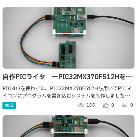
自作PICライタ ーPIC32MX370F512Hを用
いてPICマイコンに書き込むー
PICkit3を使わずに、PIC32MX370F512Hを用いてPICマ
イコンにプログラムを書き込むシステムを制作しましたので
ご紹介します。
完成
visibility
185
thumb_up_alt
0
comment
0