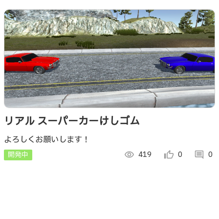
リアル スーパーカーけしゴム
よろしくお願いします！
開発中
visibility
419
thumb_up_alt
0
comment
0