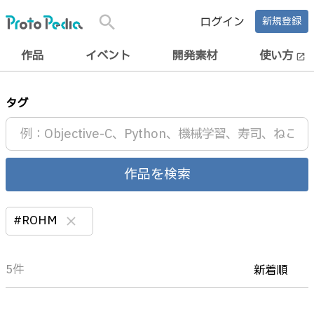
search
ログイン
新規登録
作品
イベント
開発素材
使い方
open_in_new
タグ
作品を検索
#ROHM
clear
5件
新着順