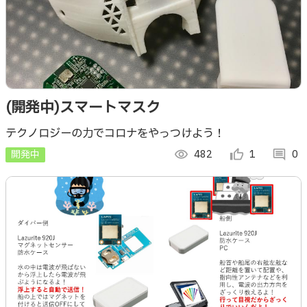
(開発中)スマートマスク
テクノロジーの力でコロナをやっつけよう！
開発中
visibility
482
thumb_up_alt
1
comment
0