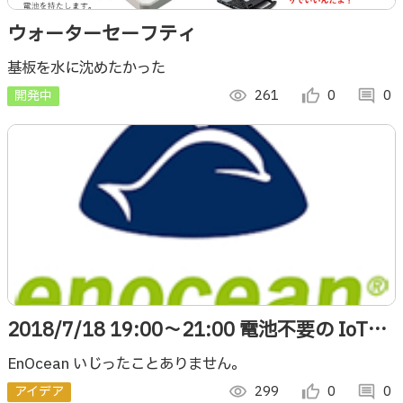
ウォーターセーフティ
基板を水に沈めたかった
開発中
visibility
261
thumb_up_alt
0
comment
0
2018/7/18 19:00〜21:00 電池不要の IoT無
線 EnOcean を弄ってみようワークショップ
EnOcean いじったことありません。
#TUKUDDO #鹿児島
アイデア
visibility
299
thumb_up_alt
0
comment
0