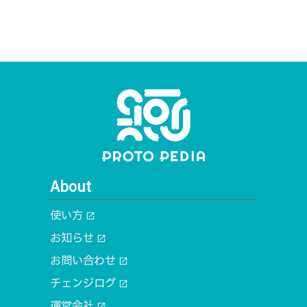
About
使い方
open_in_new
お知らせ
open_in_new
お問い合わせ
open_in_new
チェンジログ
open_in_new
運営会社
open_in_new