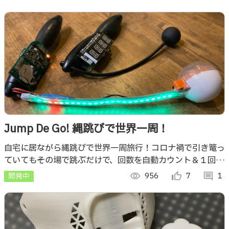
Jump De Go! 縄跳びで世界一周！
自宅に居ながら縄跳びで世界一周旅行！コロナ禍で引き篭っ
ていてもその場で跳ぶだけで、回数を自動カウント＆１回１
歩としてGoogle StreetViewの世界中の道を旅行できる縄
開発中
visibility
956
thumb_up_alt
7
comment
1
跳びIoTデバイス！