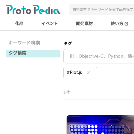
作品
イベント
開発素材
使い方
open_in_new
キーワード検索
タグ
タグ検索
#Riot.js
clear
1件