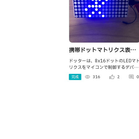
携帯ドットマトリクス表示
器「ドッター」
ドッターは、8x16ドットのLEDマ
リクスをマイコンで制御するデバイ
スです。 ドット絵のアニメーション
完成
visibility
316
thumb_up_alt
2
comment
0
の作成や表示のコントロールを、
WiFiで接続したタブレットやスマホ
のブラウザから行えます。