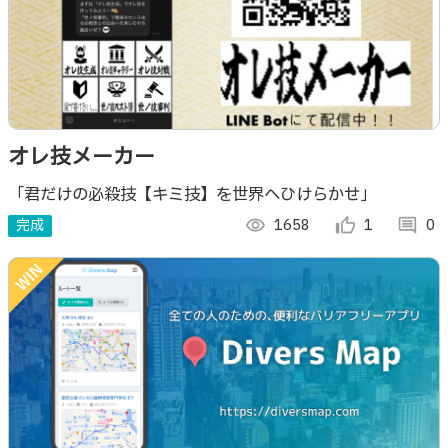
オレ技メーカー
「君だけの必殺技【キミ技】を世界へひけらかせ」
完成
visibility
1658
thumb_up_alt
1
comment
0