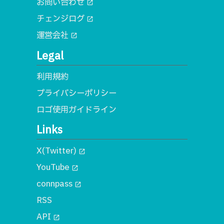
お問い合わせ
open_in_new
チェンジログ
open_in_new
運営会社
open_in_new
Legal
利用規約
プライバシーポリシー
ロゴ使用ガイドライン
Links
X(Twitter)
open_in_new
YouTube
open_in_new
connpass
open_in_new
RSS
API
open_in_new