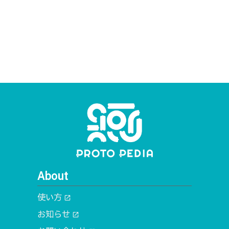
About
使い方
open_in_new
お知らせ
open_in_new