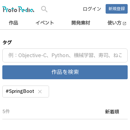
search
ログイン
新規登録
作品
イベント
開発素材
使い方
open_in_new
タグ
作品を検索
#SpringBoot
clear
5件
新着順