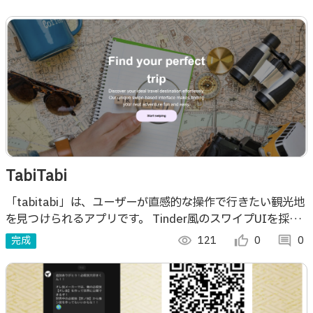
TabiTabi
「tabitabi」は、ユーザーが直感的な操作で行きたい観光地
を見つけられるアプリです。 Tinder風のスワイプUIを採用
し、気になる観光地は「いいね」、興味がない場所は「スキ
完成
visibility
121
thumb_up_alt
0
comment
0
ップ」するだけで、理想