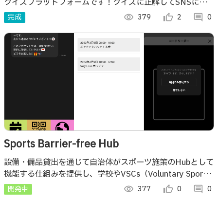
クイズプラットフォームです！クイズに正解してSNSに共
有してみんなに自慢しよう！
完成
visibility
379
thumb_up_alt
2
comment
0
Sports Barrier-free Hub
設備・備品貸出を通じて自治体がスポーツ施策のHubとして
機能する仕組みを提供し、学校やVSCs（Voluntary Sport
Clubs）、NPOの連携を促進することで共生社会を作る手助
開発中
visibility
377
thumb_up_alt
0
comment
0
けをします。