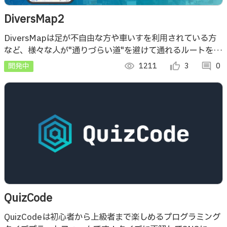
DiversMap2
DiversMapは足が不自由な方や車いすを利用されている方
など、様々な人が"通りづらい道"を避けて通れるルートを共
有できる、バリアフリーを目的としたWebアプリです。
開発中
visibility
1211
thumb_up_alt
3
comment
0
QuizCode
QuizCodeは初心者から上級者まで楽しめるプログラミング