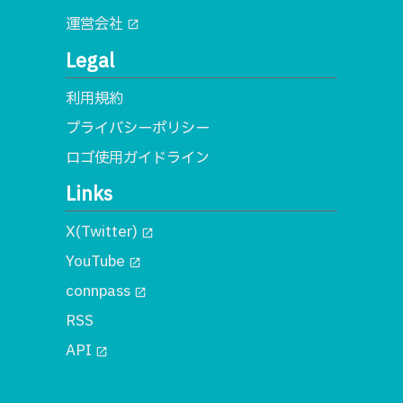
運営会社
open_in_new
Legal
利用規約
プライバシーポリシー
ロゴ使用ガイドライン
Links
X(Twitter)
open_in_new
YouTube
open_in_new
connpass
open_in_new
RSS
API
open_in_new