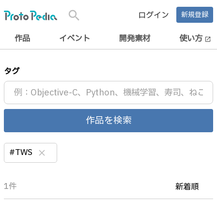
search
ログイン
新規登録
作品
イベント
開発素材
使い方
open_in_new
タグ
作品を検索
#TWS
clear
1件
新着順