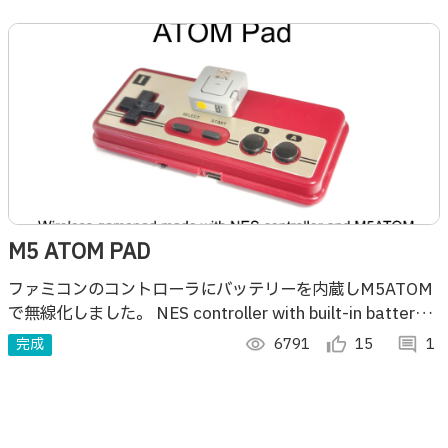
M5 ATOM PAD
ファミコンのコントローラにバッテリーを内蔵しM5ATOM
で無線化しました。 NES controller with built-in battery
and wireless with M5ATOM.
完成
visibility
6791
thumb_up_alt
15
comment
1