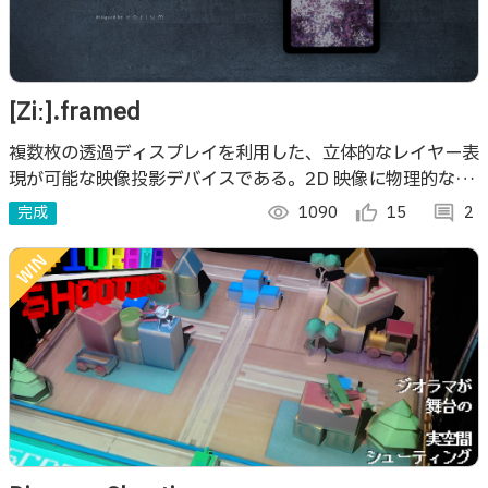
[Ziː].framed
複数枚の透過ディスプレイを利用した、立体的なレイヤー表
現が可能な映像投影デバイスである。2D 映像に物理的な奥
行き方向を付加することで、視点・時間等の情報が付加さ
完成
visibility
1090
thumb_up_alt
15
comment
2
れ、鑑賞者はその映像に物性を見出す。