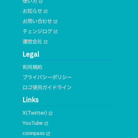
使い方
open_in_new
お知らせ
open_in_new
お問い合わせ
open_in_new
チェンジログ
open_in_new
運営会社
open_in_new
Legal
利用規約
プライバシーポリシー
ロゴ使用ガイドライン
Links
X(Twitter)
open_in_new
YouTube
open_in_new
connpass
open_in_new