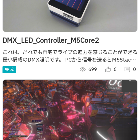
DMX_LED_Controller_M5Core2
これは、だれでも自宅でライブの迫力を感じることができる
最小構成のDMX照明です。 PCから信号を送るとM5Stack
の画面にライティングパターンが描画され，LEDバーを制御
完成
visibility
699
thumb_up_alt
6
comment
0
できます。