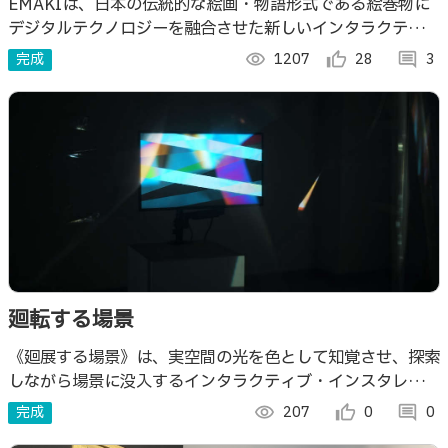
EMAKIは、日本の伝統的な絵画・物語形式である絵巻物に
デジタルテクノロジーを融合させた新しいインタラクティブ
表現メディアです。
完成
visibility
1207
thumb_up_alt
28
comment
3
廻転する場景
《廻展する場景》は、実空間の光を色として知覚させ、探索
しながら場景に没入するインタラクティブ・インスタレーシ
ョン作品/装置である。
完成
visibility
207
thumb_up_alt
0
comment
0