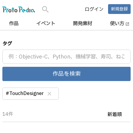
search
ログイン
新規登録
作品
イベント
開発素材
使い方
open_in_new
タグ
作品を検索
#TouchDesigner
clear
14件
新着順