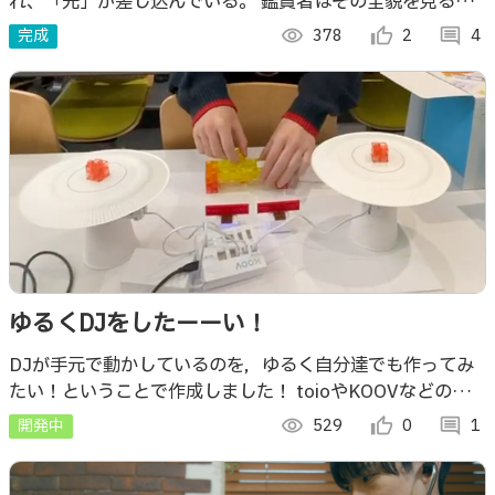
れ、「光」が差し込んでいる。 鑑賞者はその全貌を見るこ
とができず、霧の揺らぎから生まれる隙間や光の反射によっ
完成
visibility
378
thumb_up_alt
2
comment
4
て徐々にその世界の輪郭を掴んでゆく。
ゆるくDJをしたーーい！
DJが手元で動かしているのを，ゆるく自分達でも作ってみ
たい！ということで作成しました！ toioやKOOVなどの製
品を使用しました！
開発中
visibility
529
thumb_up_alt
0
comment
1