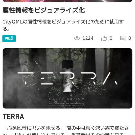
属性情報をビジュアライズ化
CityGMLの属性情報をビジュアライズ化のために使用す
る。
完成
visibility
1224
thumb_up_alt
0
comment
0
TERRA
「心象風景に思いを馳せる」 筒の中は濃く深い霧で満たさ