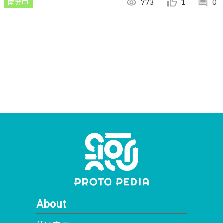
開発中
visibility
773
thumb_up_alt
1
comment
0
About