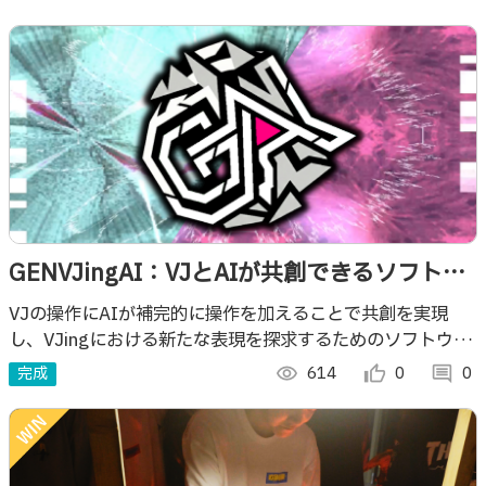
GENVJingAI：VJとAIが共創できるソフトウ
ェア
VJの操作にAIが補完的に操作を加えることで共創を実現
し、VJingにおける新たな表現を探求するためのソフトウェ
ア
完成
visibility
614
thumb_up_alt
0
comment
0