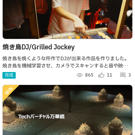
焼き鳥DJ/Grilled Jockey
焼き鳥を焼くような所作でDJが出来る作品を作りました。
焼き鳥を機械学習させ、カメラでスキャンすると音や映像が
出てくる仕掛けになっています。実際にイベントを開いて演
完成
visibility
865
thumb_up_alt
11
comment
3
奏した時の映像です。