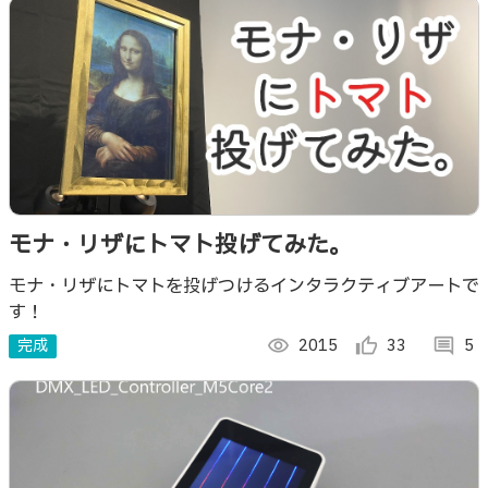
モナ・リザにトマト投げてみた。
モナ・リザにトマトを投げつけるインタラクティブアートで
す！
完成
visibility
2015
thumb_up_alt
33
comment
5