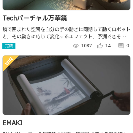
Techバーチャル万華鏡
鏡で囲まれた空間を自分の手の動きに同期して動くロボット
と，その動きに応じて変化するエフェクト．予測できそうで
できないモノの動きと映像の動きを，体の動きとともに感じ
完成
visibility
1087
thumb_up_alt
14
comment
0
る空間を体験できます．
EMAKI