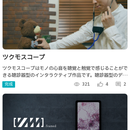
ツクモスコープ
ツクモスコープはモノの心音を聴覚と触覚で感じることがで
きる聴診器型のインタラクティブ作品です。聴診器型のデバ
イスにM5StickCを組み込み、無生物であっても聴診器を当
完成
visibility
321
thumb_up_alt
4
comment
2
てると空想の心音を楽しめます。