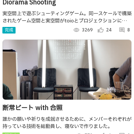
Diorama Shooting
実空間上で遊ぶシューティングゲーム。同一スケールで構築
されたゲーム空間と実空間がtoioとプロジェクションによっ
て融合した、アナログとデジタルの特徴を併せ持ったゲーム
完成
visibility
3269
thumb_up_alt
24
comment
8
です。
断常ビート with 合照
誰かの願いや祈りを成就させるために、メンバーそれぞれが
持っている技術を総動員し、寝ないで作りました。