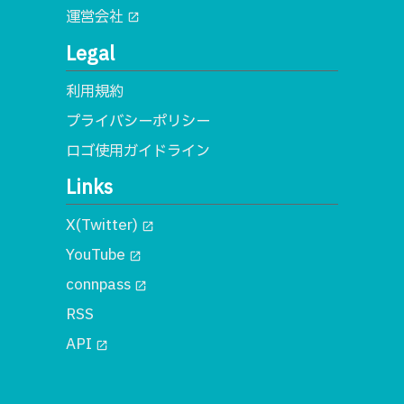
運営会社
open_in_new
Legal
利用規約
プライバシーポリシー
ロゴ使用ガイドライン
Links
X(Twitter)
open_in_new
YouTube
open_in_new
connpass
open_in_new
RSS
API
open_in_new