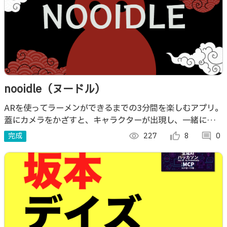
nooidle（ヌードル）
ARを使ってラーメンができるまでの3分間を楽しむアプリ。
蓋にカメラをかざすと、キャラクターが出現し、一緒にミニ
ゲームを楽しむことができる。
完成
visibility
227
thumb_up_alt
8
comment
0