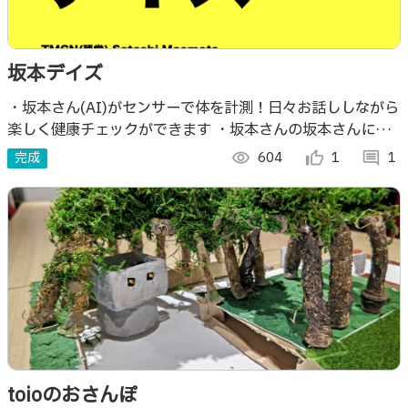
坂本デイズ
・坂本さん(AI)がセンサーで体を計測！日々お話ししながら
楽しく健康チェックができます ・坂本さんの坂本さんによ
る坂本さんのためのヘルスケアソリューション ・AIがほと
完成
visibility
604
thumb_up_alt
1
comment
1
んどのコードを書きました
toioのおさんぽ