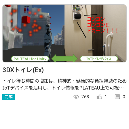
3DXトイレ(Ex)
トイレ待ち時間の増加は、精神的・健康的な負担軽減のため
IoTデバイスを活用し、トイレ情報をPLATEAU上で可視化
することで、トイレを待つユーザのストレス解消など新しい
完成
visibility
768
thumb_up_alt
1
comment
0
トイレ利用のDX化を提案する。