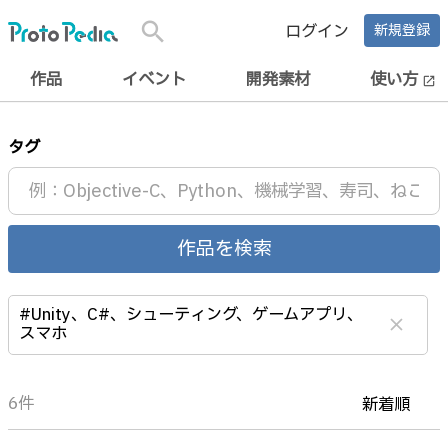
search
ログイン
新規登録
作品
イベント
開発素材
使い方
open_in_new
タグ
作品を検索
#Unity、C#、シューティング、ゲームアプリ、
clear
スマホ
6件
新着順