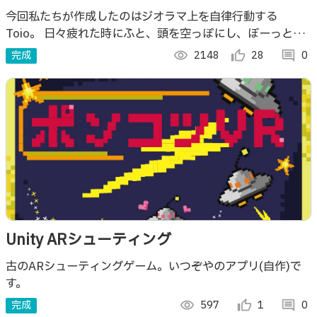
今回私たちが作成したのはジオラマ上を自律行動する
Toio。 日々疲れた時にふと、頭を空っぽにし、ぼーっと眺
めリラックスを促します。 皆さんも是非、箱庭を散策する
完成
visibility
2148
thumb_up_alt
28
comment
0
Toioで癒されてみませんか？
Unity ARシューティング
古のARシューティングゲーム。いつぞやのアプリ(自作)で
す。
完成
visibility
597
thumb_up_alt
1
comment
0