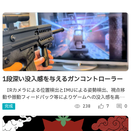
1段深い没入感を与えるガンコントローラー
IRカメラによる位置検出とIMUによる姿勢検出、視点移
動や振動フィードバック等によりゲームへの没入感を高める
一体型ガンコントローラーです。VRゴーグルを使わないの
完成
visibility
238
thumb_up_alt
7
comment
0
で、PCゲーム全てに対応できます。