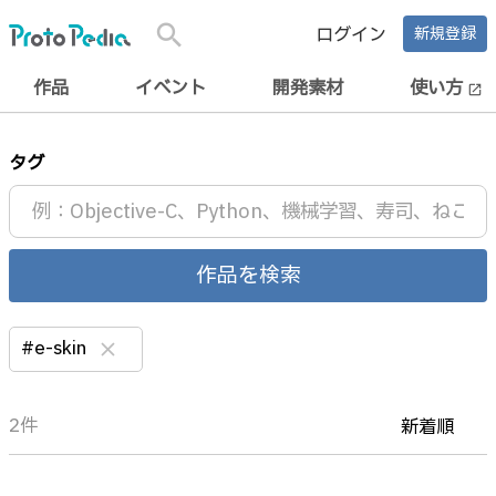
search
ログイン
新規登録
作品
イベント
開発素材
使い方
open_in_new
タグ
作品を検索
#e-skin
clear
2件
新着順