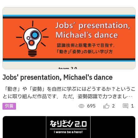
Jobs' presentation, Michael's dance
「動き」や「姿勢」を自然に学ぶにはどうするか？というこ
とに取り組んだ作品です． ただ，姿勢認識で力つきました...
先は長い．
供養
visibility
695
thumb_up_alt
2
comment
1