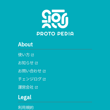
About
使い方
open_in_new
お知らせ
open_in_new
お問い合わせ
open_in_new
チェンジログ
open_in_new
運営会社
open_in_new
Legal
利用規約