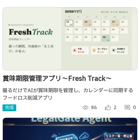
賞味期限管理アプリ〜Fresh Track〜
撮るだけでAIが賞味期限を管理し、カレンダーに同期する
フードロス削減アプリ
完成
visibility
86
thumb_up_alt
2
comment
0