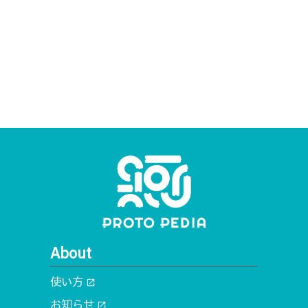
About
使い方
open_in_new
お知らせ
open_in_new