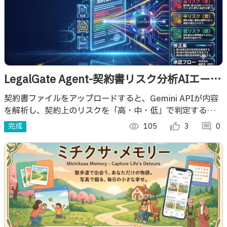
LegalGate Agent-契約書リスク分析AIエージ
ェント
契約書ファイルをアップロードすると、Gemini APIが内容
を解析し、契約上のリスクを「高・中・低」で判定するアプ
リ。解析結果として、全体要約、リスク一覧、該当箇所、判
完成
visibility
105
thumb_up_alt
3
comment
0
定理由、修正案を表示します。