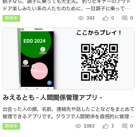
銚子なら、調子に乗っても大丈夫。 釣りビギナーのアウト
ドア楽しみたい系の人たちのために、一旦調子に乗って釣り
できそうなもの全部盛りで提供します。
開発中
visibility
343
thumb_up_alt
0
comment
0
みえるとも - 人間関係管理アプリ -
出会った人の顔、名前、連絡先や話したことなどをまとめて
管理できるアプリです。グラフで人間関係を直感的に管理で
きます！
開発中
visibility
1082
thumb_up_alt
3
comment
0