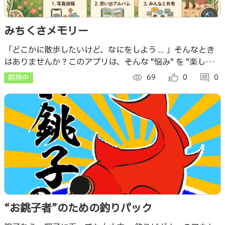
みちくさメモリー
「どこかに散歩したいけど、なにをしよう ... 」そんなとき
はありませんか？このアプリは、そんな "悩み" を "楽しさ"
や "ワクワク" に映し替えます。
開発中
visibility
69
thumb_up_alt
0
comment
0
“お銚子者”のための釣りパック