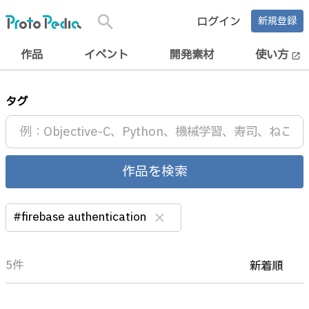
search
ログイン
新規登録
作品
イベント
開発素材
使い方
open_in_new
タグ
作品を検索
#firebase authentication
clear
5件
新着順