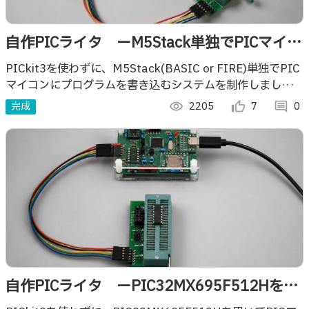
自作PICライタ ーM5Stack単独でPICマイコ
ンに書き込むー
PICkit3を使わずに、M5Stack(BASIC or FIRE)単独でPIC
マイコンにプログラムを書き込むシステムを制作しましたの
でご紹介します。
完成
visibility
2205
thumb_up_alt
7
comment
0
自作PICライタ ーPIC32MX695F512Hを用