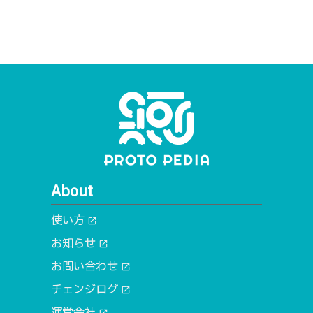
About
使い方
open_in_new
お知らせ
open_in_new
お問い合わせ
open_in_new
チェンジログ
open_in_new
運営会社