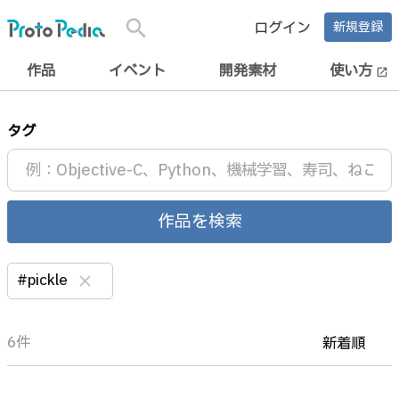
search
ログイン
新規登録
作品
イベント
開発素材
使い方
open_in_new
タグ
作品を検索
#pickle
clear
6件
新着順