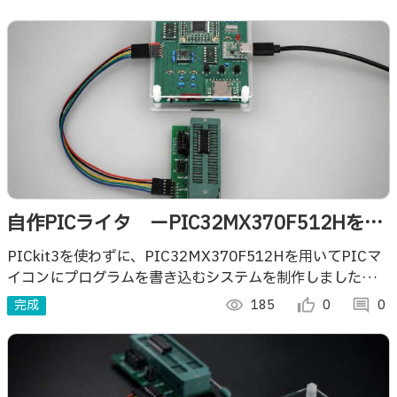
自作PICライタ ーPIC32MX370F512Hを用
いてPICマイコンに書き込むー
PICkit3を使わずに、PIC32MX370F512Hを用いてPICマ
イコンにプログラムを書き込むシステムを制作しましたので
ご紹介します。
完成
visibility
185
thumb_up_alt
0
comment
0