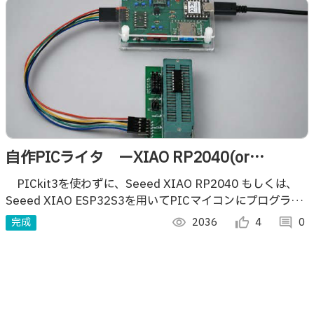
自作PICライタ ーXIAO RP2040(or
ESP32S3)を用いてPICマイコンに書き込むー
PICkit3を使わずに、Seeed XIAO RP2040 もしくは、
Seeed XIAO ESP32S3を用いてPICマイコンにプログラム
を書き込むシステムを制作しましたのでご紹介します。
完成
visibility
2036
thumb_up_alt
4
comment
0