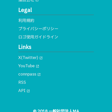
open_in_new
Legal
利用規約
プライバシーポリシー
ロゴ使用ガイドライン
Links
X(Twitter)
open_in_new
YouTube
open_in_new
connpass
open_in_new
RSS
API
open_in_new
© 2018 一般社団法人MA