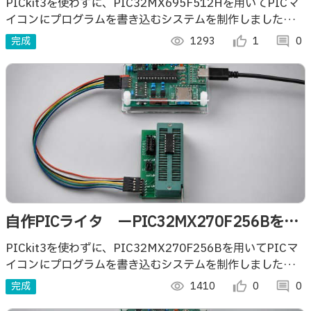
いてPICマイコンに書き込むー
PICkit3を使わずに、PIC32MX695F512Hを用いてPICマ
イコンにプログラムを書き込むシステムを制作しましたので
ご紹介します。
完成
visibility
1293
thumb_up_alt
1
comment
0
自作PICライタ ーPIC32MX270F256Bを用
いてPICマイコンに書き込むー
PICkit3を使わずに、PIC32MX270F256Bを用いてPICマ
イコンにプログラムを書き込むシステムを制作しましたので
ご紹介します。
完成
visibility
1410
thumb_up_alt
0
comment
0