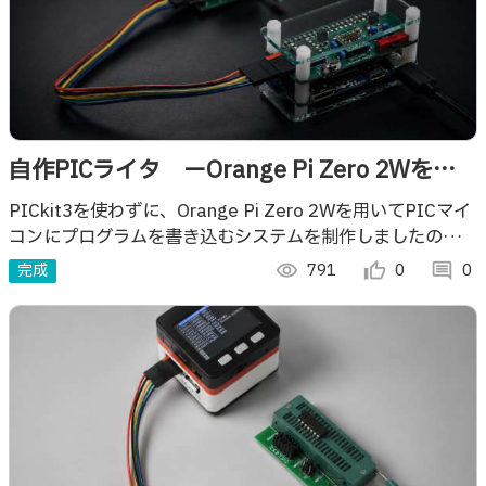
自作PICライタ ーOrange Pi Zero 2Wを用
いてPICマイコンに書き込むー
PICkit3を使わずに、Orange Pi Zero 2Wを用いてPICマイ
コンにプログラムを書き込むシステムを制作しましたのでご
紹介します。
完成
visibility
791
thumb_up_alt
0
comment
0