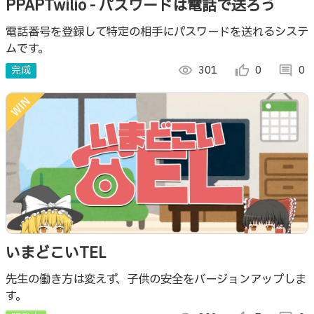
PPAPTwilio - パスワードは電話で送ろう
電話番号を登録して特定の相手にパスワードを送れるシステ
ムです。
完成
visibility
301
thumb_up_alt
0
comment
0
いまどこいTEL
先生の働き方は変えず、子供の安全をバージョンアップしま
す。