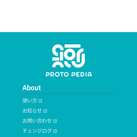
About
使い方
open_in_new
お知らせ
open_in_new
お問い合わせ
open_in_new
チェンジログ
open_in_new