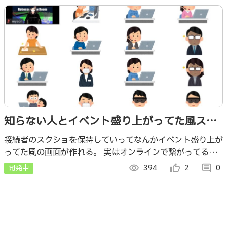
知らない人とイベント盛り上がってた風スク
ショを撮ろう
接続者のスクショを保持していってなんかイベント盛り上が
ってた風の画面が作れる。 実はオンラインで繋がってる人
がいるかも？その時は運命の出会いと思って雑談しようw
開発中
visibility
394
thumb_up_alt
2
comment
0