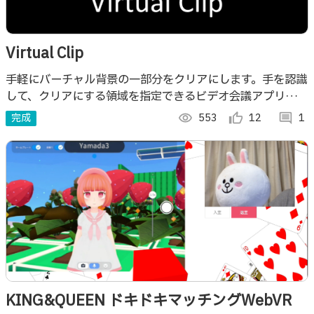
Virtual Clip
手軽にバーチャル背景の一部分をクリアにします。手を認識
して、クリアにする領域を指定できるビデオ会議アプリで
す。
完成
visibility
553
thumb_up_alt
12
comment
1
KING&QUEEN ドキドキマッチングWebVR