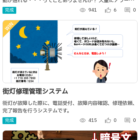
動が遅れる・・・ってことありませんか？ 大量にアラート
メール発生してる現象に関しては緊急性も高い！ 電話で連
完成
visibility
941
thumb_up_alt
6
comment
0
絡があれば気付きやすいですよね！
街灯修理管理システム
街灯が故障した際に、電話受付、故障内容確認、修理依頼、
完了報告を行うシステムです。
完成
visibility
415
thumb_up_alt
0
comment
0