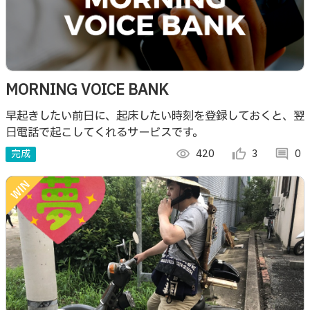
MORNING VOICE BANK
早起きしたい前日に、起床したい時刻を登録しておくと、翌
日電話で起こしてくれるサービスです。
完成
visibility
420
thumb_up_alt
3
comment
0