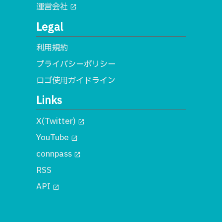
運営会社
open_in_new
Legal
利用規約
プライバシーポリシー
ロゴ使用ガイドライン
Links
X(Twitter)
open_in_new
YouTube
open_in_new
connpass
open_in_new
RSS
API
open_in_new