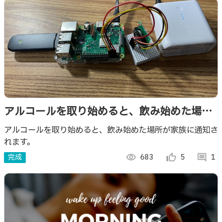
アルコールを取り始めると、飲み始めた場所
が家族に通知されるシステム
アルコールを取り始めると、飲み始めた場所が家族に通知さ
れます。
完成
visibility
683
thumb_up_alt
5
comment
1