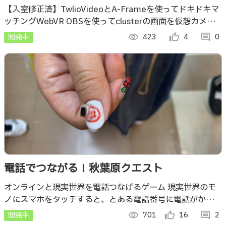
【入室修正済】TwlioVideoとA-Frameを使ってドキドキマ
ッチングWebVR OBSを使ってclusterの画面を仮想カメラ
に出力。（Firefoxだとtwilioは仮想カメラを選択可能）
開発中
visibility
423
thumb_up_alt
4
comment
0
電話でつながる！秋葉原クエスト
オンラインと現実世界を電話つなげるゲーム 現実世界のモ
ノにスマホをタッチすると、とある電話番号に電話がかか
る。その先はオンライン世界と繋がっていて、入手したヒン
開発中
visibility
701
thumb_up_alt
16
comment
2
トをもとにクエストが進んでいく…