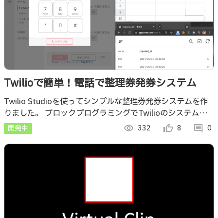
Twilioで簡単！電話で整理券発券システム
Twilio Studioを使ってシンプルな整理券発券システムを作
りました。 ブロックプログラミングでTwilioのシステムを
構成できるので、使い方を覚えれば簡単に構築できます。
開発中
visibility
332
thumb_up_alt
8
comment
0