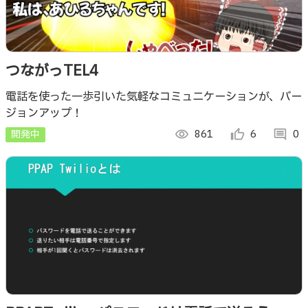
つながっTEL4
電話を使った一歩引いた気軽なコミュニケーションが、バー
ジョンアップ！
開発中
visibility
861
thumb_up_alt
6
comment
0