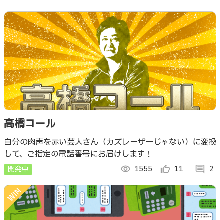
高橋コール
自分の肉声を赤い芸人さん（カズレーザーじゃない）に変換
して、ご指定の電話番号にお届けします！
開発中
visibility
1555
thumb_up_alt
11
comment
2