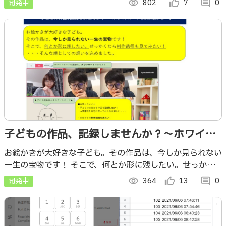
開発中
visibility
802
thumb_up_alt
7
comment
0
子どもの作品、記録しませんか？～ホワイト
ボードでお絵かき～
お絵かきが大好きな子ども。その作品は、今しか見られない
一生の宝物です！ そこで、何とか形に残したい。せっかく
なら制作過程も見てみたい！ そんな親としての想いを込め
開発中
visibility
364
thumb_up_alt
13
comment
0
ました。