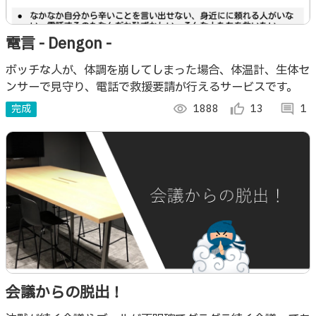
電言 - Dengon -
ボッチな人が、体調を崩してしまった場合、体温計、生体セ
ンサーで見守り、電話で救援要請が行えるサービスです。
完成
visibility
1888
thumb_up_alt
13
comment
1
会議からの脱出！