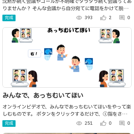
沈黙が続く会議やゴールが不明確でダラダラ続く会議ってあ
りませんか？ そんな会議から自分宛てに電話をかけて脱出
するツールを作成しました。
完成
visibility
393
thumb_up_alt
2
comment
0
みんなで、あっちむいてほい
オンラインビデオで、みんなであっちむいてほいをやって楽
しむものです。 ボタンをクリックするだけで、①指をさし
て、②顔の向きを判定し、③結果を表示します。 どんな年
完成
visibility
251
thumb_up_alt
0
comment
0
代の方もみんなで楽しむことができます。