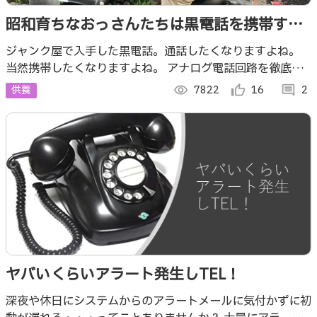
昭和育ちなおっさんたちは黒電話を携帯する
夢を実現する...
ジャンク屋で入手した黒電話。通話したくなりますよね。
当然携帯したくなりますよね。 アナログ電話回路を徹底的
に解析してラズパイに接続し、 最新の IoT 技術を駆使して
供養
visibility
7822
thumb_up_alt
16
comment
2
携帯電話にする夢を実現しました。
ヤバいくらいアラート発生しTEL！
深夜や休日にシステムからのアラートメールに気付かずに初