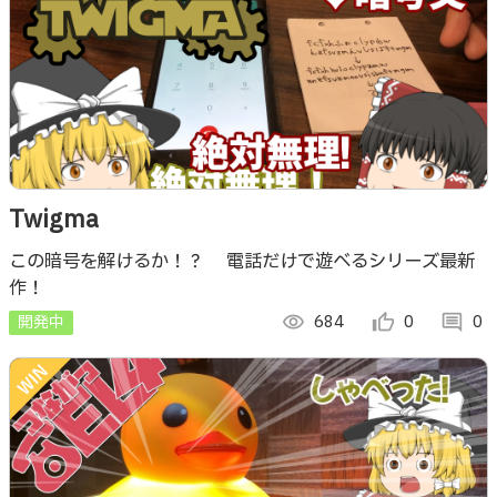
Twigma
この暗号を解けるか！？ 電話だけで遊べるシリーズ最新
作！
開発中
visibility
684
thumb_up_alt
0
comment
0