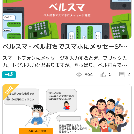
ベルスマ - ベル打ちでスマホにメッセージ送
信 -
スマートフォンにメッセージを入力するとき、フリック入
力、トグル入力などありますが、やっぱり、ベル打ちでし
ょ！ 1980年代後半に日本のコミュニケーションを支えたポ
完成
visibility
964
thumb_up_alt
5
comment
2
ケベルの入力方法でメッセージ送信！