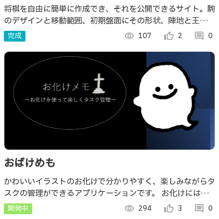
将棋を自由に簡単に作成でき、それを公開できるサイト。駒
のデザインと移動範囲、初期盤面にその形状、陣地と王の設
定、初期の持ち駒、そして参加人数を変えることができる。
完成
visibility
107
thumb_up_alt
2
comment
0
とても自由度の高いゲーム作成サイト。
おばけめも
かわいいイラストのお化けで分かりやすく、楽しみながらタ
スクの管理ができるアプリケーションです。 お化けにはた
くさんの種類があり、タスクを達成してもらえるポイントで
開発中
visibility
294
thumb_up_alt
3
comment
0
使えるお化けが増えていきます。