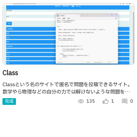
Class
Classという名のサイトで匿名で問題を投稿できるサイト。
数学やら物理などの自分の力では解けないような問題を共有
して、一緒に解いていくサイト。
完成
visibility
135
thumb_up_alt
1
comment
0