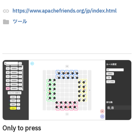
https://www.apachefriends.org/jp/index.html
link
ツール
folder
Only to press