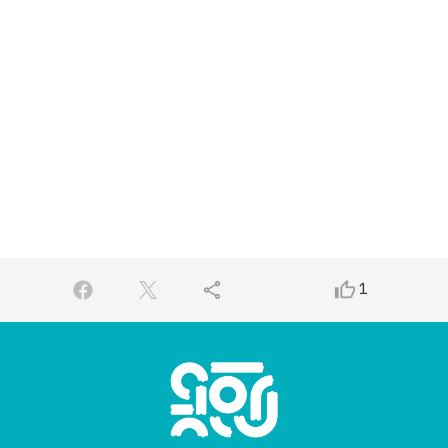
share
thumb_up_alt
1