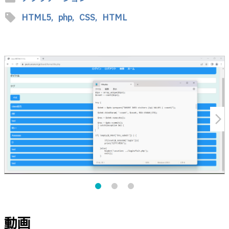
sell
HTML5,
php,
CSS,
HTML
arrow_forward_ios
動画