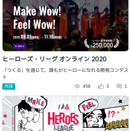
ヒーローズ・リーグ オンライン 2020
「つくる」を通じて、誰もがヒーローになれる開発コンテス
ト
完成
visibility
458
thumb_up_alt
3
comment
1