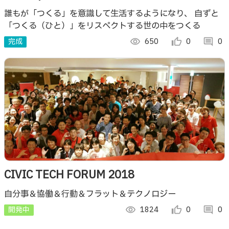
誰もが「つくる」を意識して生活するようになり、 自ずと
「つくる（ひと）」をリスペクトする世の中をつくる
完成
visibility
650
thumb_up_alt
0
comment
0
CIVIC TECH FORUM 2018
自分事＆協働＆行動＆フラット＆テクノロジー
開発中
visibility
1824
thumb_up_alt
0
comment
0