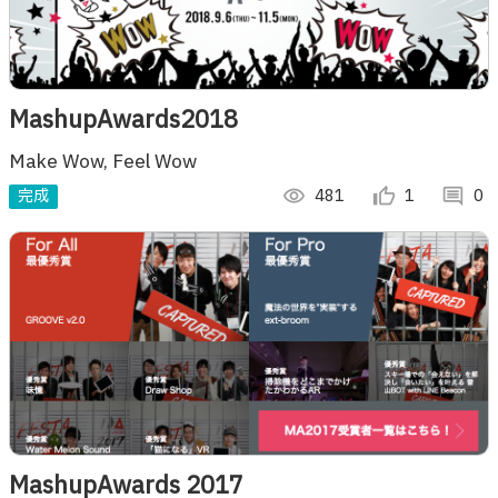
MashupAwards2018
Make Wow, Feel Wow
完成
visibility
481
thumb_up_alt
1
comment
0
MashupAwards 2017