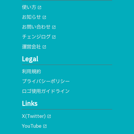
使い方
open_in_new
お知らせ
open_in_new
お問い合わせ
open_in_new
チェンジログ
open_in_new
運営会社
open_in_new
Legal
利用規約
プライバシーポリシー
ロゴ使用ガイドライン
Links
X(Twitter)
open_in_new
YouTube
open_in_new