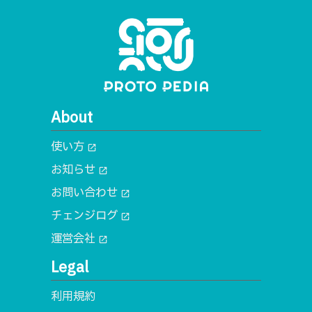
About
使い方
open_in_new
お知らせ
open_in_new
お問い合わせ
open_in_new
チェンジログ
open_in_new
運営会社
open_in_new
Legal
利用規約