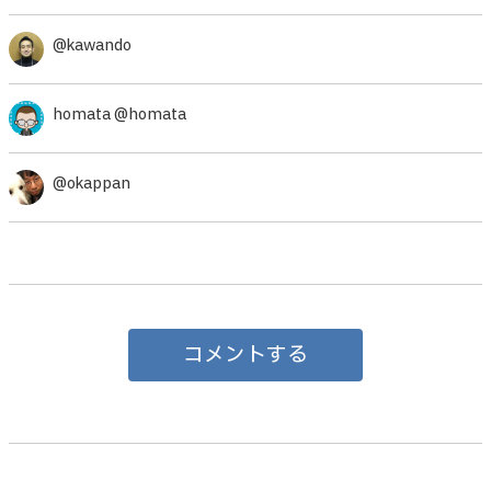
@kawando
homata @homata
@okappan
コメントする