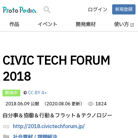
search
ログイン
新規登録
作品
イベント
開発素材
使い方
open_in_new
CIVIC TECH FORUM
2018
開発中
©
CC BY 4+
2018.06.09 公開
（2020.08.06 更新）
visibility
1824
自分事＆協働＆行動＆フラット＆テクノロジー
http://2018.civictechforum.jp/
link
folder
社会貢献 / 課題解決