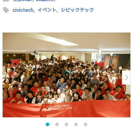
sell
civictech,
イベント,
シビックテック
arrow_forward_ios