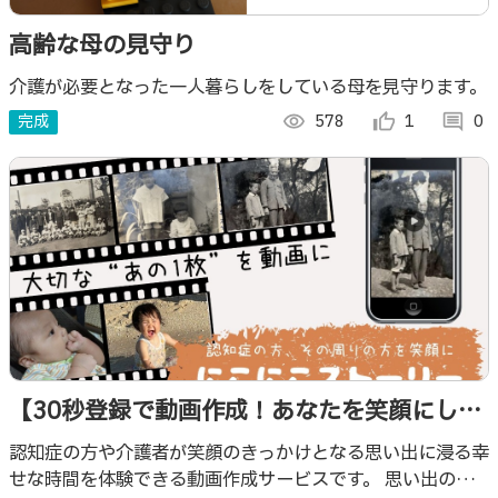
高齢な母の見守り
介護が必要となった一人暮らしをしている母を見守ります。
完成
visibility
578
thumb_up_alt
1
comment
0
【30秒登録で動画作成！あなたを笑顔にした
いから】にこにこストーリー
認知症の方や介護者が笑顔のきっかけとなる思い出に浸る幸
せな時間を体験できる動画作成サービスです。 思い出の写