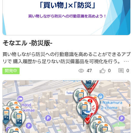
そなエル -防災版-
買い物しながら防災への行動意識を高めることができるアプ
リで 購入履歴から足りない防災備蓄品を可視化を行う。 コ
ンセプトは、普段の生活の小さな行動の積み重ねが習慣とな
開発中
visibility
47
thumb_up_alt
0
comment
0
り、やがて新しい意識を形づくる。