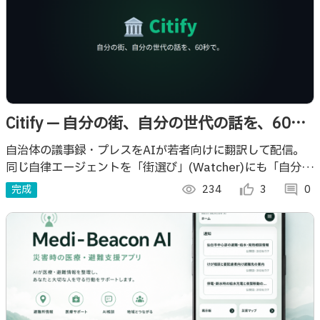
Citify — 自分の街、自分の世代の話を、60秒
で。
自治体の議事録・プレスをAIが若者向けに翻訳して配信。
同じ自律エージェントを「街選び」(Watcher)にも「自分た
ちの運用監視」にも使うマルチエージェントプロダクト。
完成
visibility
234
thumb_up_alt
3
comment
0