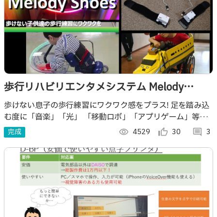
歩行リハビリエンタメシステム Melody
Shoes
歩けない息子の歩行練習にワクワク感をプラス! 足を踏み込
む度に「音楽」「光」 「移動ロボ」「アプリゲーム」等の
その子が大好きなコンテンツを連動、 歩行リハビリが楽し
完成
visibility
4529
thumb_up_alt
30
comment
3
くなり、モチベを高めます！