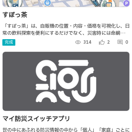
すぽっ茶
「すぽっ茶」は、自販機の位置・内容・価格を可視化し、日
常の飲料探索を便利にするだけでなく、災害時には命綱とな
りえる情報を提供するユーザ参加型マップアプリです。
完成
visibility
314
thumb_up_alt
2
comment
0
マイ防災スイッチアプリ
世の中にあふれる防災情報の中から「個人」「家庭」ごとに