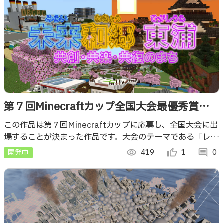
第７回Minecraftカップ全国大会最優秀賞作
品（未来和郷東浦）
この作品は第７回Minecraftカップに応募し、全国大会に出
場することが決まった作品です。大会のテーマである「レジ
リエンスを備えたまちづくり」にそって教育版マインクラフ
開発中
visibility
419
thumb_up_alt
1
comment
0
トを活用してつくったまちです！