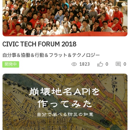
CIVIC TECH FORUM 2018
自分事＆協働＆行動＆フラット＆テクノロジー
開発中
visibility
1823
thumb_up_alt
0
comment
0