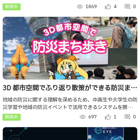
発しました。（旧：指定緊急避難場所がすぐわかるAPI を
開発中
visibility
1869
thumb_up_alt
4
comment
0
リニューアルしました。）
3D 都市空間でふり返り散策ができる防災まち
歩きワークショップ支援システム
地域の防災に関する理解を深めるため、中高生や大学生の防
災学習や地域の防災イベントで活用できるシステムを開発し
ました。スマホでまちの写真と災害情報を集め、3D都市空
開発中
visibility
697
thumb_up_alt
1
comment
0
間でふり返りながら話し合いができます。