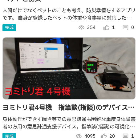
人間だけでなくペットのことも考え、防災準備をするアプリ
です。 自身が登録したペットの体重や食事量に対応した防
災グッズの確認や、 災害時に行方不明になったペットを探
完成
visibility
354
thumb_up_alt
1
comment
0
すペット捜索機能を実装しています。
ヨミトリ君4号機 指筆談(指談)のデバイス化
技術による意思疎通支援装置
身体動作ができず瞬き等での意思疎通も困難な重度身体障害
者の方用の意思疎通支援デバイス。指筆談(指談)の可視化を
目的としたヨミトリ君3号機の技術をベースに４方向入力に
完成
visibility
4095
thumb_up_alt
20
comment
1