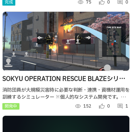
即した相乗効果や一定確率で発生する災害などを通じ、現実
完成
visibility
75
thumb_up_alt
0
comment
0
の地域社会への関心を養うことを目指す。
SOKYU OPERATION RESCUE BLAZEシリー
ズ
消防団員が大規模災害時に必要な判断・連携・資機材運用を
訓練するシミュレーター ※個人的なシステム開発です。諸
問題のため配布はできません
開発中
visibility
152
thumb_up_alt
0
comment
1