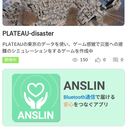
PLATEAU-disaster
PLATEAUの東京のデータを使い、ゲーム感覚で災害への避
難のシミュレーションをするゲームを作成中
開発中
visibility
150
thumb_up_alt
0
comment
0