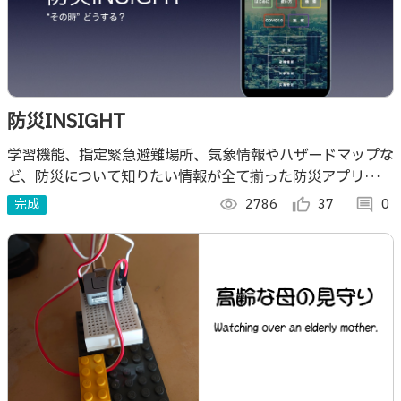
防災INSIGHT
学習機能、指定緊急避難場所、気象情報やハザードマップな
ど、防災について知りたい情報が全て揃った防災アプリで
す。
完成
visibility
2786
thumb_up_alt
37
comment
0