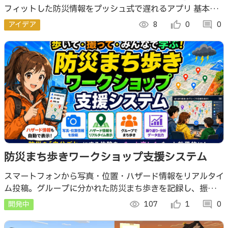
フィットした防災情報をプッシュ式で遅れるアプリ 基本情
報をまずは入力し、その人に必要な防災情報をAIを使って
アイデア
visibility
8
thumb_up_alt
0
comment
0
収集、避難情報などをプッシュ通知する
防災まち歩きワークショップ支援システム
スマートフォンから写真・位置・ハザード情報をリアルタイ
ム投稿。グループに分かれた防災まち歩きを記録し、振り返
りセッションで全投稿を地図上に一覧表示するウェブアプリ
開発中
visibility
107
thumb_up_alt
1
comment
0