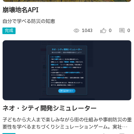
崩壊地名API
自分で学べる防災の知恵
完成
visibility
1043
thumb_up_alt
0
comment
0
ネオ・シティ開発シミュレーター
子どもから大人まで楽しみながら街の仕組みや事前防災の重
要性を学べるまちづくりシミュレーションゲーム。実社会に