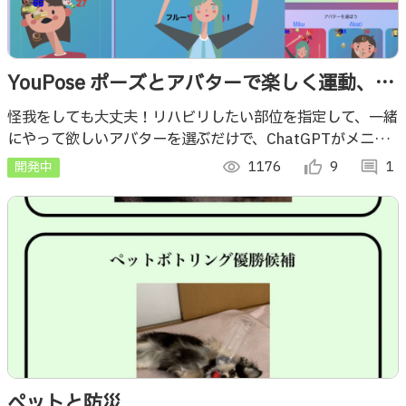
YouPose ポーズとアバターで楽しく運動、リ
ハビリプラットフォーム！
怪我をしても大丈夫！リハビリしたい部位を指定して、一緒
にやって欲しいアバターを選ぶだけで、ChatGPTがメニュ
ーを自動生成、体を使ったゲームが完成。つまらないリハビ
開発中
visibility
1176
thumb_up_alt
9
comment
1
リも筋トレも楽しく続けられる！
ペットと防災