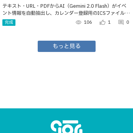
テキスト・URL・PDFからAI（Gemini 2.0 Flash）がイベ
ント情報を自動抽出し、カレンダー登録用のICSファイルを
生成するツール。高い操作性を実現！
完成
visibility
106
thumb_up_alt
1
comment
0
もっと見る