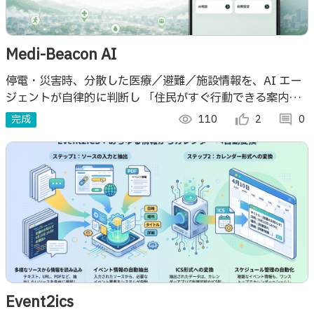
Medi-Beacon AI
停電・災害時、分散した医療／避難／施設情報を、AI エー
ジェントが自律的に判断し 「住民がすぐ行動できる案内」
と 「信頼できる公開情報」 へ変換します。
完成
visibility
110
thumb_up_alt
2
comment
0
Event2ics