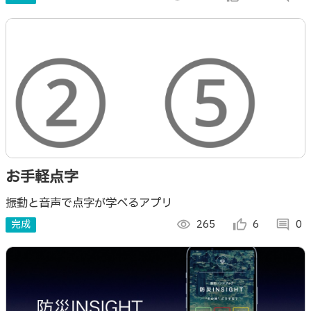
特化させ小型軽量化したモデル。
お手軽点字
振動と音声で点字が学べるアプリ
完成
visibility
265
thumb_up_alt
6
comment
0