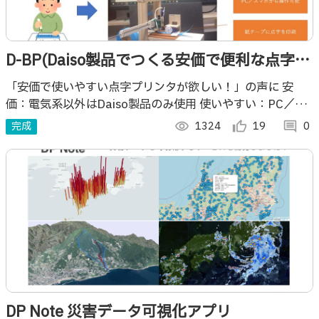
D-BP(Daiso製品でつくる安価で便利な点字プ
リンタ）
「安価で使いやすい点字プリンタが欲しい！」の声に 安
価：電気系以外はDaiso製品のみ使用 使いやすい：PC／ス
マホから操作可能（iPhoneのVoiceOver機能も使える） を
完成
visibility
1324
thumb_up_alt
19
comment
0
開発しました。
DP Note 災害データ可視化アプリ