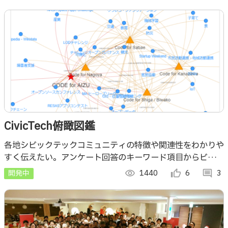
CivicTech俯瞰図鑑
各地シビックテックコミュニティの特徴や関連性をわかりや
すく伝えたい。アンケート回答のキーワード項目からビック
テックコミュニティの性格や得意分野、近しいシビックテッ
開発中
visibility
1440
thumb_up_alt
6
comment
3
クがわかるような「俯瞰図」を作成する。