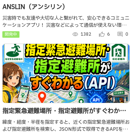
ANSLIN（アンシリン）
災害時でも友達や大切な人と繋がれて、安心できるコミュニ
ケーションアプリ！ 災害などによって通信が使えない環境
でもBluetooth通信で安否確認をはじめとした多様な“人と
開発中
visibility
1382
thumb_up_alt
6
comment
0
のつながり”を可能にします！
指定緊急避難場所・指定避難所がすぐわかる
（API）
緯度・経度・半径を指定すると、近くの指定緊急避難場所お
よび指定避難所を検索し、JSON形式で取得できるAPIを開