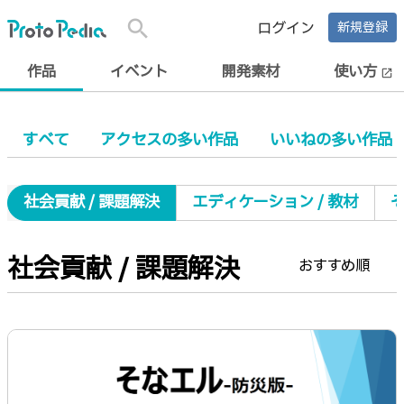
search
ログイン
新規登録
作品
イベント
開発素材
使い方
open_in_new
すべて
アクセスの多い作品
いいねの多い作品
社会貢献 / 課題解決
エディケーション / 教材
社会貢献 / 課題解決
おすすめ順