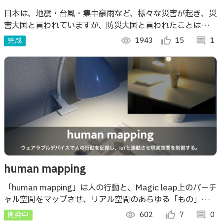
日本は、地震・台風・集中豪雨など、様々な災害が起き、災
害大国と言われていますが、防災大国と言われたことはあり
ません。災害の教訓を次世代に伝えるため、災害データを可
完成
visibility
1943
thumb_up_alt
15
comment
1
視化する防災アプリを開発しました。
human mapping
「human mapping」は人の行動と、Magic leap上のバーチ
ャル空間をマップさせ、リアル空間のあらゆる「もの」と連
動させることを目的としたMR体験である。
開発中
visibility
602
thumb_up_alt
7
comment
0