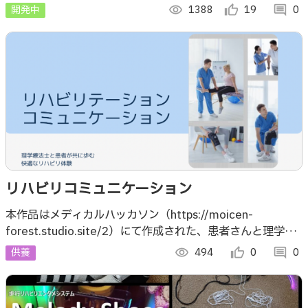
真をLINEへ入力すると、大切にしている思い出が蘇るここ
開発中
visibility
1388
thumb_up_alt
19
comment
0
ろが温かくなるような動画を作成します
リハビリコミュニケーション
本作品はメディカルハッカソン（https://moicen-
forest.studio.site/2）にて作成された、患者さんと理学療
法士さんのコミュニケーションを円滑にするためのプラット
供養
visibility
494
thumb_up_alt
0
comment
0
フォームです