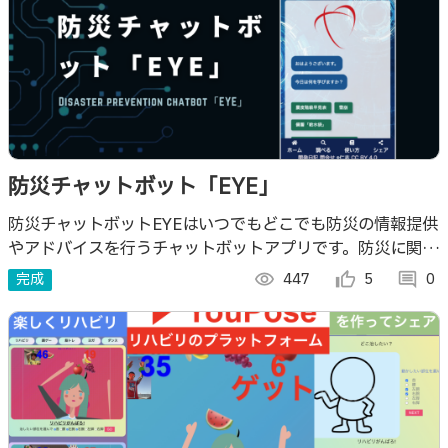
防災チャットボット「EYE」
防災チャットボットEYEはいつでもどこでも防災の情報提供
やアドバイスを行うチャットボットアプリです。防災に関す
る知識、災害経験談、地震時の避難行動の仕方など、防災に
完成
visibility
447
thumb_up_alt
5
comment
0
関する様々な情報を教えてくれます。