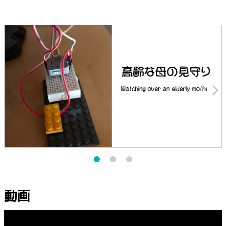
arrow_forward_ios
動画