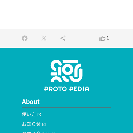
share
thumb_up_alt
1
About
使い方
open_in_new
お知らせ
open_in_new