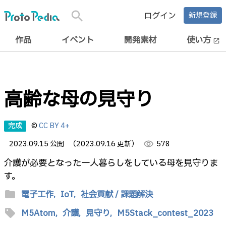
search
ログイン
新規登録
作品
イベント
開発素材
使い方
open_in_new
高齢な母の見守り
完成
©
CC BY 4+
2023.09.15 公開
（2023.09.16 更新）
visibility
578
介護が必要となった一人暮らしをしている母を見守りま
す。
folder
電子工作,
IoT,
社会貢献 / 課題解決
sell
M5Atom,
介護,
見守り,
M5Stack_contest_2023