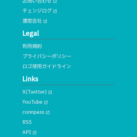
お問い合わせ
open_in_new
チェンジログ
open_in_new
運営会社
open_in_new
Legal
利用規約
プライバシーポリシー
ロゴ使用ガイドライン
Links
X(Twitter)
open_in_new
YouTube
open_in_new
connpass
open_in_new
RSS
API
open_in_new