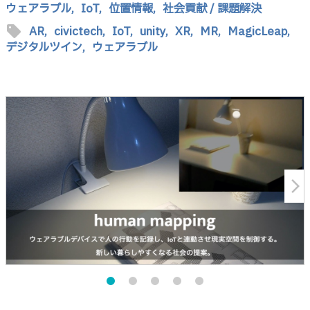
ウェアラブル,
IoT,
位置情報,
社会貢献 / 課題解決
sell
AR,
civictech,
IoT,
unity,
XR,
MR,
MagicLeap,
デジタルツイン,
ウェアラブル
arrow_forward_ios