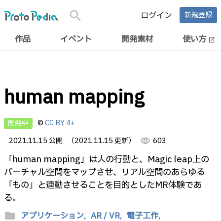
search
ログイン
新規登録
作品
イベント
開発素材
使い方
open_in_new
human mapping
開発中
©
CC BY 4+
2021.11.15 公開
（2021.11.15 更新）
visibility
603
「human mapping」は人の行動と、Magic leap上の
バーチャル空間をマップさせ、リアル空間のあらゆる
「もの」と連動させることを目的としたMR体験であ
る。
folder
アプリケーション,
AR / VR,
電子工作,