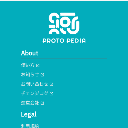
About
使い方
open_in_new
お知らせ
open_in_new
お問い合わせ
open_in_new
チェンジログ
open_in_new
運営会社
open_in_new
Legal
利用規約