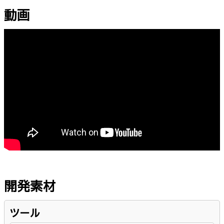
動画
開発素材
ツール