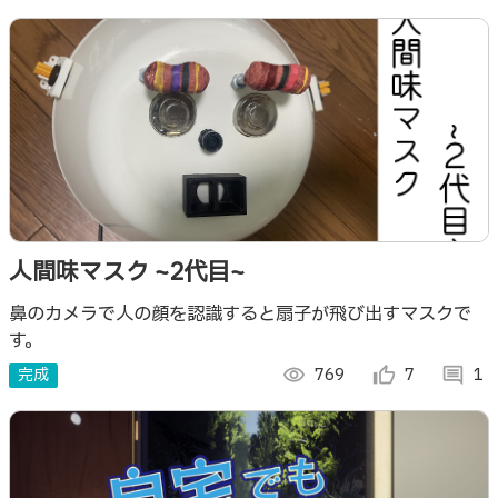
人間味マスク ~2代目~
鼻のカメラで人の顔を認識すると扇子が飛び出すマスクで
す。
完成
visibility
769
thumb_up_alt
7
comment
1