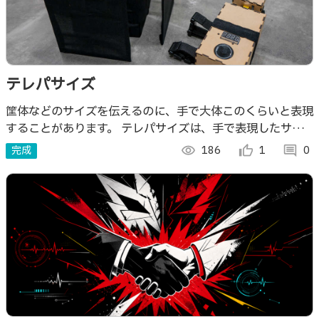
テレパサイズ
筐体などのサイズを伝えるのに、手で大体このくらいと表現
することがあります。 テレパサイズは、手で表現したサイ
ズを送信するデバイスと、受信サイズに可変する箱デバイス
完成
visibility
186
thumb_up_alt
1
comment
0
で構成されます。