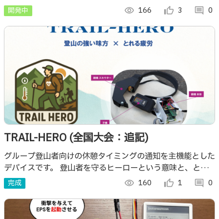
況でもライトや通信、位置情報確認、簡易作業補助などを身
開発中
visibility
166
thumb_up_alt
3
comment
0
体に近い位置で扱えるようにする。
TRAIL-HERO (全国大会：追記)
グループ登山者向けの休憩タイミングの通知を主機能とした
デバイスです。 登山者を守るヒーローという意味と、とれ
る疲労=疲れが取れるデバイスという意味がかけられていま
完成
visibility
160
thumb_up_alt
1
comment
0
す。