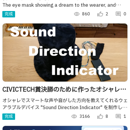
The eye mask showing a dream to the wearer, and
showing a dream to others.
完成
visibility
860
thumb_up_alt
2
comment
0
CIVICTECH賞決勝のために作ったオシャレで
スマートなシルクハット
オシャレでスマートな声や音がした方向を教えてくれるウェ
アラブルデバイス "Sound Direction Indicator" を制作しま
した。
完成
visibility
3166
thumb_up_alt
8
comment
1