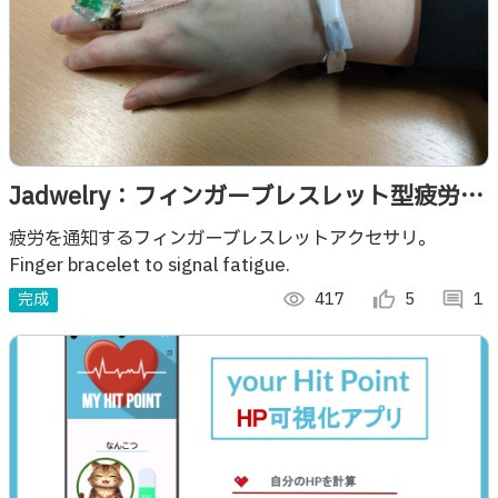
Jadwelry：フィンガーブレスレット型疲労通
知デバイス
疲労を通知するフィンガーブレスレットアクセサリ。
Finger bracelet to signal fatigue.
完成
visibility
417
thumb_up_alt
5
comment
1