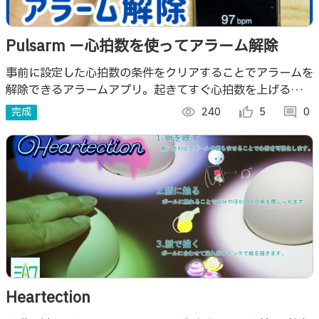
Pulsarm ー心拍数を使ってアラーム解除
事前に設定した心拍数の条件をクリアすることでアラームを
解除できるアラームアプリ。起きてすぐ心拍数を上げること
で二度寝を防止できます！
完成
visibility
240
thumb_up_alt
5
comment
0
Heartection