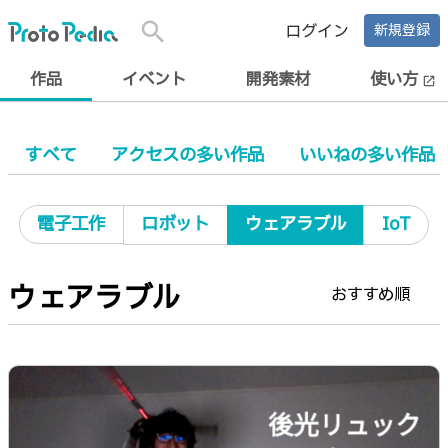
search
ログイン
新規登録
作品
イベント
開発素材
使い方
open_in_new
すべて
アクセスの多い作品
いいねの多い作品
電子工作
ロボット
ウェアラブル
IoT
ウェアラブル
おすすめ順