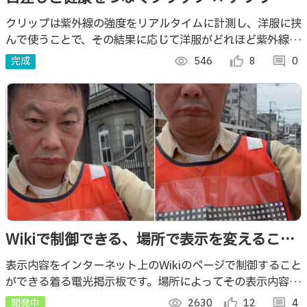
相棒「ひなた」と紫外線の“見える化”で健康
クリップは紫外線の強度をリアルタイムに計測し、洋服に挟
んで使うことで、その結果に応じて洋服がどれほど紫外線を
をデザイン〜
防いでいるかをアプリ上のキャラクター「ひなた」が表情や
完成
visibility
546
thumb_up_alt
8
comment
0
ゲージでわかりやすく可視化します。
Wikiで制御できる、場所で表示を変えること
ができる、LINEもOK、着る電光掲示板（走
表示内容をインターネット上のWikiのページで制御すること
ができる着る電光掲示板です。場所によってその表示内容を
るのもOK）
変えることもできます。着て走ることもできます。2025年7
開発中
visibility
2630
thumb_up_alt
12
comment
4