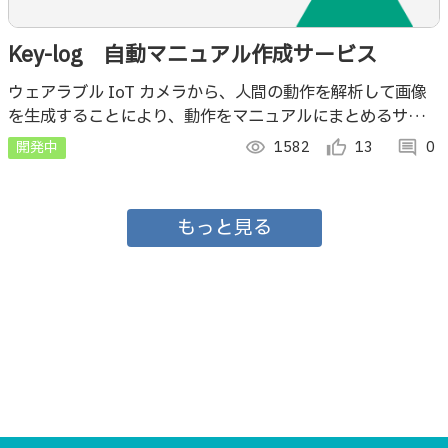
Key-log 自動マニュアル作成サービス
ウェアラブル IoT カメラから、人間の動作を解析して画像
を生成することにより、動作をマニュアルにまとめるサービ
ス
開発中
visibility
1582
thumb_up_alt
13
comment
0
もっと見る