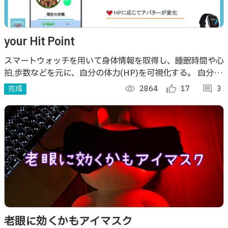
your Hit Point
スマートウォッチを用いて身体情報を取得し、睡眠時間や心
拍,歩数などを元に、自分の体力(HP)を可視化する。 自分の
HPによって、アプリ内で設定したペットの表示が変わる。
完成
visibility
2864
thumb_up_alt
17
comment
3
フレンドのHPの可視化もできる。
老眼に効くかもアイマスク