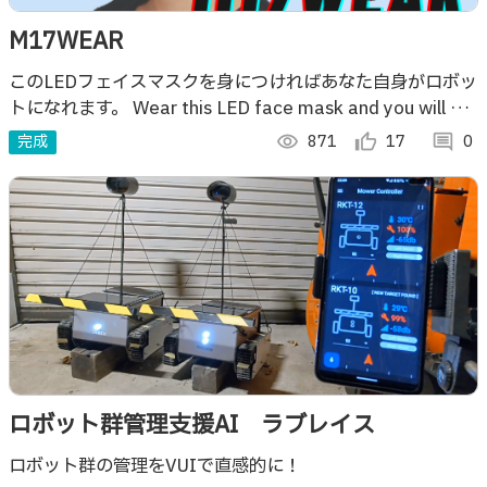
M17WEAR
このLEDフェイスマスクを身につければあなた自身がロボッ
トになれます。 Wear this LED face mask and you will be
like a robot.
完成
visibility
871
thumb_up_alt
17
comment
0
ロボット群管理支援AI ラブレイス
ロボット群の管理をVUIで直感的に！