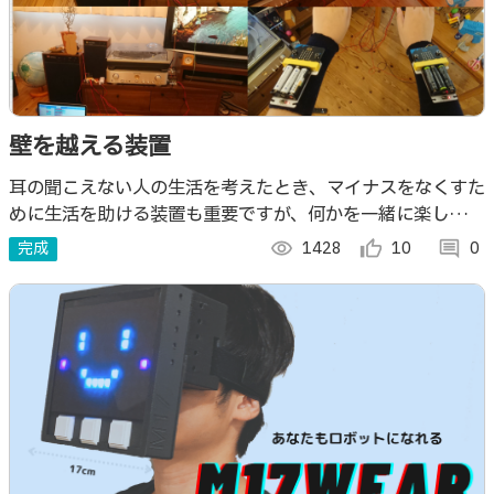
壁を越える装置
耳の聞こえない人の生活を考えたとき、マイナスをなくすた
めに生活を助ける装置も重要ですが、何かを一緒に楽しんで
プラスを増やすことで見えない壁をなくすことができないか
完成
visibility
1428
thumb_up_alt
10
comment
0
と考えて、音楽を一緒に楽しむための装置