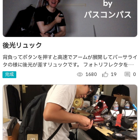
後光リュック
背負ってボタンを押すと高速でアームが展開してバーサライ
タの様に後光が差すリュックです。 フォトリフレクタを使
ってリアルタイムに光の状態を反映できます。上下展開駆動
完成
visibility
1680
thumb_up_alt
19
comment
0
も発光側もマイコンレスです。