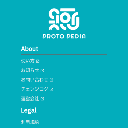
About
使い方
open_in_new
お知らせ
open_in_new
お問い合わせ
open_in_new
チェンジログ
open_in_new
運営会社
open_in_new
Legal
利用規約