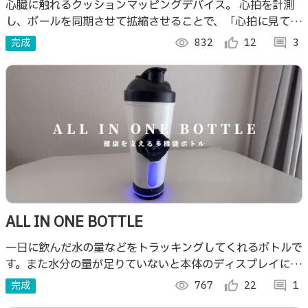
心臓に触れるクッションマッピングデバイス。 心拍を計測
し、ボールを同期させて拡縮させることで、「心拍に見て触
れる」を体験できるアート作品です。
完成
visibility
832
thumb_up_alt
12
comment
3
ALL IN ONE BOTTLE
一日に飲んだ水の量などをトラッキングしてくれるボトルで
す。また水分の量が足りていないと本体のディスプレイに通
知がきて、水分摂取を促進してくれます。専用のwebアプリ
完成
visibility
767
thumb_up_alt
22
comment
1
やウェアラブルデバイスも開発しました