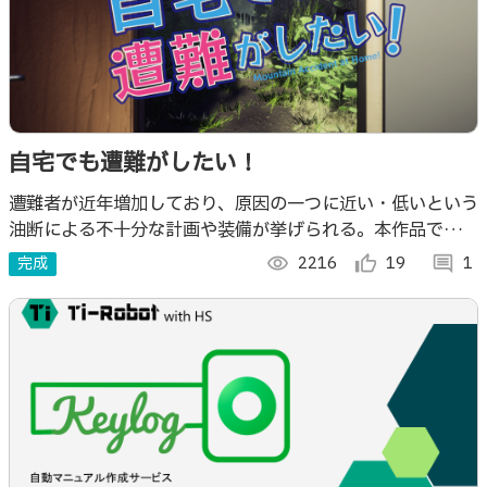
自宅でも遭難がしたい！
遭難者が近年増加しており、原因の一つに近い・低いという
油断による不十分な計画や装備が挙げられる。本作品では自
然現象や低体温症、疲労感を再現することでその怖さを理解
完成
visibility
2216
thumb_up_alt
19
comment
1
してもらうことができる。