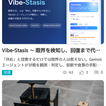
Vibe-Stasis 〜 限界を検知し、回復まで代行
する自律型バーンアウト・レスキューエージ
「休め」と提案するだけでは限界の人は救えない。Gemini
エージェントが状態を観測・判定し、仮眠や食事の手配まで
ェント
本人の代わりに実行するバーンアウト・レスキューサービ
完成
visibility
63
thumb_up_alt
2
comment
0
ス。