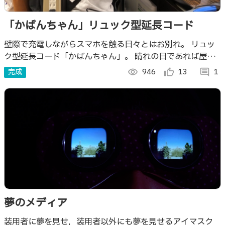
「かばんちゃん」リュック型延長コード
壁際で充電しながらスマホを触る日々とはお別れ。 リュッ
ク型延長コード「かばんちゃん」。 晴れの日であれば屋外
でも使えるので、キャンプに持って行けば「歩く充電スポッ
完成
visibility
946
thumb_up_alt
13
comment
1
ト」になって一躍みんなの人気者。
夢のメディア
装用者に夢を見せ，装用者以外にも夢を見せるアイマスク