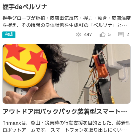
握手deペルソナ
握手グローブが脈拍・皮膚電気反応・握力・動き・皮膚温度
を捉え、その瞬間の身体状態を生成AIの「ペルソナ」とし
て可視化する体験型プロトタイプ。
完成
visibility
447
thumb_up_alt
5
comment
2
アウトドア用バックパック装着型スマートア
ームデバイス PROJECT TRIMANX
Trimanxは、登山・災害時の行動支援を目的とした、装着型
ロボットアームです。 スマートフォンを取り出しにくい状