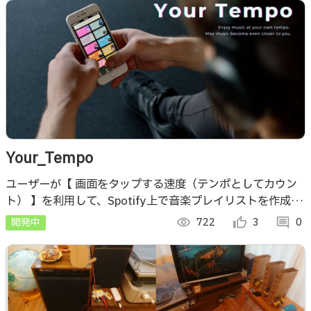
Your_Tempo
ユーザーが【 画面をタップする速度（テンポとしてカウン
ト） 】を利用して、Spotify上で音楽プレイリストを作成す
るアプリ。 ※【 画像認識 】機能追加は動作安定しない為見
開発中
visibility
722
thumb_up_alt
3
comment
0
送る。