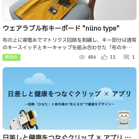
ウェアラブル布キーボード "nüno type"
布の上に導電糸でマトリクス回路を刺繍し、キー部分は通常
のキースイッチとキーキャップを組み合わせた「布のキーボ
ード」です。
開発中
visibility
486
thumb_up_alt
11
comment
1
日差しと健康をつなぐクリップ × アプリ 〜