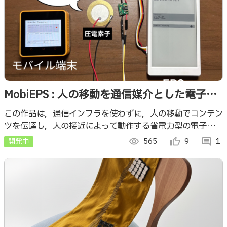
MobiEPS : 人の移動を通信媒介とした電子ペ
ーパーサイネージ
この作品は，通信インフラを使わずに，人の移動でコンテン
ツを伝達し，人の接近によって動作する省電力型の電子ペー
パーサイネージ（EPS）です． EPSの通信待機時の電力消
開発中
visibility
565
thumb_up_alt
9
comment
1
費はほぼゼロに抑えています！