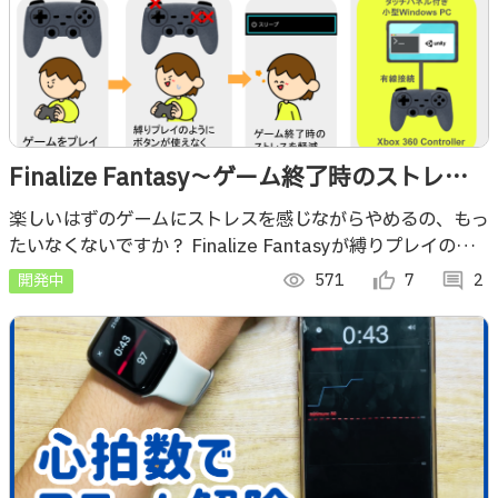
Finalize Fantasy〜ゲーム終了時のストレス
を軽減するためのシステム〜
楽しいはずのゲームにストレスを感じながらやめるの、もっ
たいなくないですか？ Finalize Fantasyが縛りプレイのよ
うにボタンを制限し、ストレスフリーなゲーム終了をお助け
開発中
visibility
571
thumb_up_alt
7
comment
2
します！