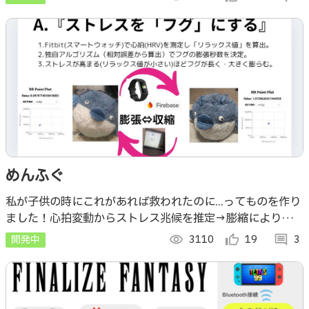
月22日LINEと連携しました
めんふぐ
私が子供の時にこれがあれば救われたのに...ってものを作り
ました！心拍変動からストレス兆候を推定→膨縮により生理
と意味づけのズレを探るフグ型触覚インタフェースを実装！
開発中
visibility
3110
thumb_up_alt
19
comment
3
主観と生理の差を実証的に検証します