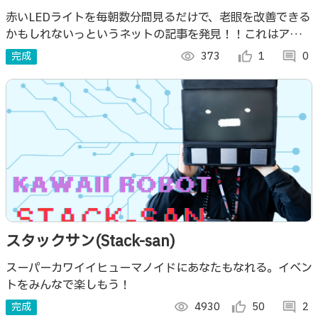
赤いLEDライトを毎朝数分間見るだけで、老眼を改善できる
かもしれないっというネットの記事を発見！！これはアンチ
エイジングになるかもしれない！という訳で「老眼に効くか
完成
visibility
373
thumb_up_alt
1
comment
0
もアイマスク」をつくります。
スタックサン(Stack-san)
スーパーカワイイヒューマノイドにあなたもなれる。イベン
トをみんなで楽しもう！
完成
visibility
4930
thumb_up_alt
50
comment
2