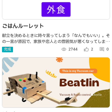
ごはんルーレット
献立を決めるときに時々言ってしまう「なんでもいい」。そ
の一言が原因で、家族や恋人との雰囲気が悪くなってしまう
恐れが。そんな時にこのアプリを使って楽しくご飯を楽しも
完成
visibility
2744
thumb_up_alt
2
comment
0
う！！