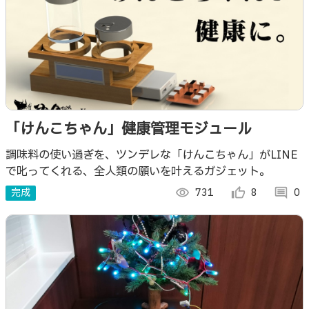
「けんこちゃん」健康管理モジュール
調味料の使い過ぎを、ツンデレな「けんこちゃん」がLINE
で叱ってくれる、全人類の願いを叶えるガジェット。
完成
visibility
731
thumb_up_alt
8
comment
0