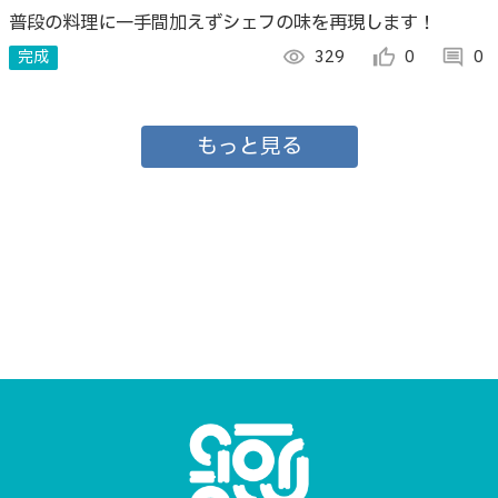
普段の料理に一手間加えずシェフの味を再現します！
完成
visibility
329
thumb_up_alt
0
comment
0
もっと見る