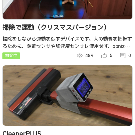
掃除で運動（クリスマスバージョン）
掃除をしながら運動を促すデバイスです。人の動きを把握す
るために、距離センサや加速度センサは使用せず、obnizの
BLEの電波強度を使用しました。このため、obnizとスマホ
開発中
visibility
489
thumb_up_alt
5
comment
0
があれば使用できます。
CleanerPLUS