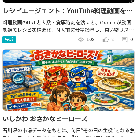
レシピエージェント：YouTube料理動画を今
夜の段取りに変えるAI
料理動画のURLと人数・食事時刻を渡すと、Geminiが動画
を視てレシピを構造化。N人前に分量換算し、買い物リス
ト・キッチン用スライド・逆算スタート時刻まで自動生成す
完成
visibility
102
thumb_up_alt
2
comment
0
るAIエージェント
いしかわ おさかなヒーローズ
石川県の市場データをもとに、毎日“その日の主役”となる魚