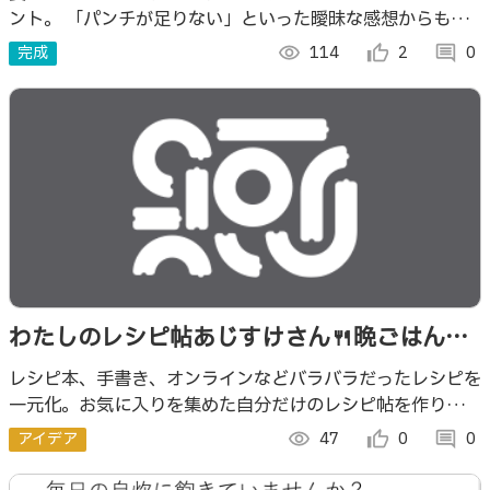
ント。 「パンチが足りない」といった曖昧な感想からも好
みを学習し、継続的な改善で"あなた専用"に育つ、最高の献
完成
visibility
114
thumb_up_alt
2
comment
0
立エージェントです。
わたしのレシピ帖あじすけさん🍴晩ごはん何
作ろうを助けるアプリ
レシピ本、手書き、オンラインなどバラバラだったレシピを
一元化。お気に入りを集めた自分だけのレシピ帖を作り、冷
蔵庫写真や栄養記録からAIが献立や代替案を提案し、ごは
アイデア
visibility
47
thumb_up_alt
0
comment
0
ん作りを助けます。