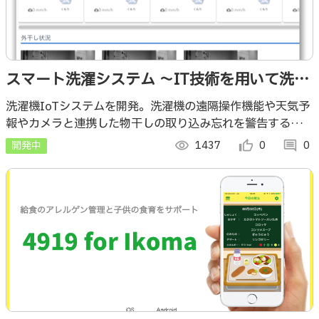
スマート洗濯システム 〜IT技術を用いて洗濯
をスマートに〜
洗濯機IoTシステムを開発。洗濯機の遠隔操作機能や天気予
報やカメラと連携した物干しの取り込み忘れを警告する機能
を備えている。導入コストは1万円以下の実用性を考えたシ
開発中
visibility
1437
thumb_up_alt
0
comment
0
ステムとなっている。