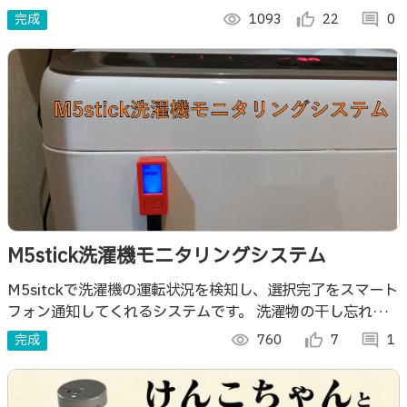
が苦手。楽しく・楽に掃除がしたい。」そんな願いを叶えま
完成
visibility
1093
thumb_up_alt
22
comment
0
した。
M5stick洗濯機モニタリングシステム
M5sitckで洗濯機の運転状況を検知し、選択完了をスマート
フォン通知してくれるシステムです。 洗濯物の干し忘れを
防止できます。
完成
visibility
760
thumb_up_alt
7
comment
1