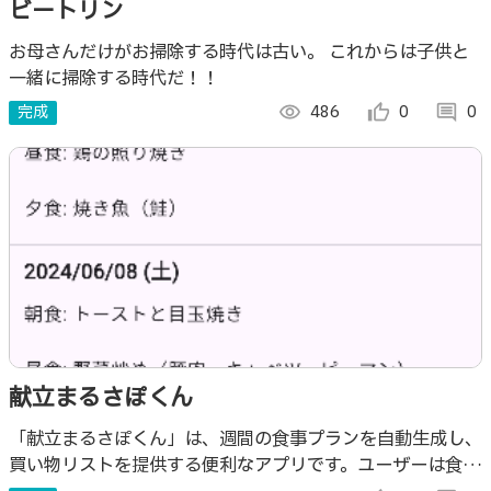
ビートリン
お母さんだけがお掃除する時代は古い。 これからは子供と
一緒に掃除する時代だ！！
完成
visibility
486
thumb_up_alt
0
comment
0
献立まるさぽくん
「献立まるさぽくん」は、週間の食事プランを自動生成し、
買い物リストを提供する便利なアプリです。ユーザーは食事