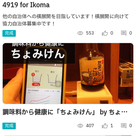
4919 for Ikoma
他の自治体への横展開を目指しています！横展開に向けて
協力自治体募集中です！
完成
visibility
553
thumb_up_alt
0
comment
0
調味料から健康に「ちょみけん」 by ちょみ
研
完成
visibility
407
thumb_up_alt
1
comment
0