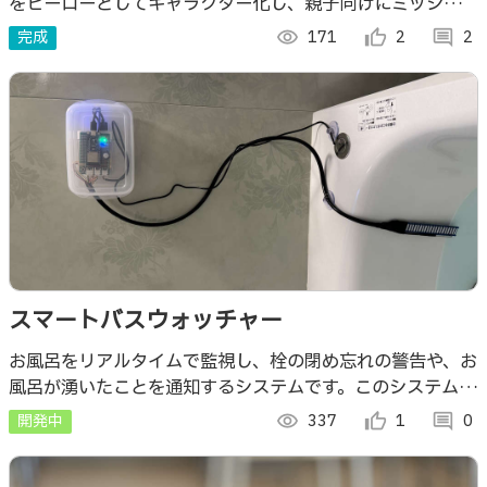
をヒーローとしてキャラクター化し、親子向けにミッション
とレシピを届ける食育アプリ。
完成
visibility
171
thumb_up_alt
2
comment
2
スマートバスウォッチャー
お風呂をリアルタイムで監視し、栓の閉め忘れの警告や、お
風呂が湧いたことを通知するシステムです。このシステム
は、ESP32やセンサーを活用してスマホアプリと連携し、
開発中
visibility
337
thumb_up_alt
1
comment
0
ユーザーに効率的なライフを提供します。