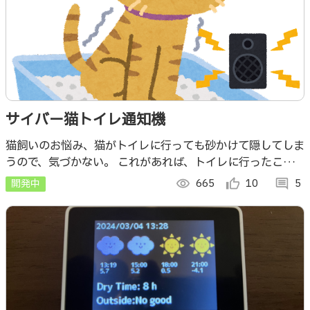
サイバー猫トイレ通知機
猫飼いのお悩み、猫がトイレに行っても砂かけて隠してしま
うので、気づかない。 これがあれば、トイレに行ったこと
を通知してくれるのでお掃除忘れることもなし 汚いままだ
開発中
visibility
665
thumb_up_alt
10
comment
5
と代わりに部屋にしてしまうのを防げる！