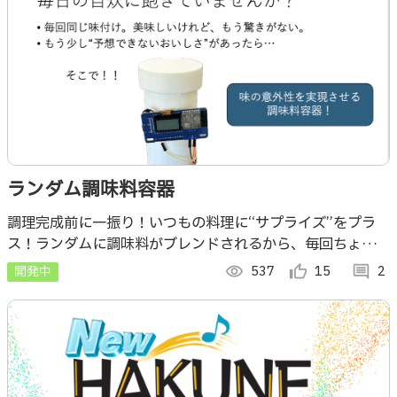
ランダム調味料容器
調理完成前に一振り！いつもの料理に“サプライズ”をプラ
ス！ランダムに調味料がブレンドされるから、毎回ちょっと
違う味を楽しめます♩
開発中
visibility
537
thumb_up_alt
15
comment
2