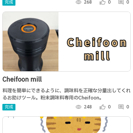
プランを確認し、必要な材料をリストでチェックしながら買
完成
visibility
268
thumb_up_alt
0
comment
0
い物をすることができます。
Cheifoon mill
料理を簡単にできるように、調味料を正確な分量出してくれ
るお助けツール。粉末調味料専用のCheifoon。
完成
visibility
248
thumb_up_alt
0
comment
0