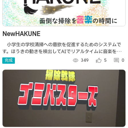
NewHAKUNE
小学生の学校清掃への意欲を促進するためのシステムで
す。ほうきの動きを検出してAIでリアルタイムに音楽を生
成・再生したり、ごみの傍にキャラクターを表示させること
完成
visibility
349
thumb_up_alt
5
comment
0
でモチベーションを刺激します。