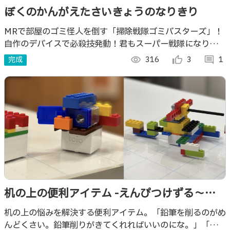
ぼくのかんがえたさいきょうのなりきり
MRで部屋のゴミ怪人を倒す「掃除戦隊ゴミバスターズ」！
自作のデバイスで必殺技発動！君もスーパー戦隊になりきっ
て、世界をクリーンに救い出せ！
完成
visibility
316
thumb_up_alt
3
comment
1
机の上の便利アイテム -えんぴつけずる〜
の・ホーキ＆コンテーナ-
机の上の悩みを解決する便利アイテム。「鉛筆を削るのがめ
んどくさい。鉛筆削りがきてくれればいいのにな。」「掃除