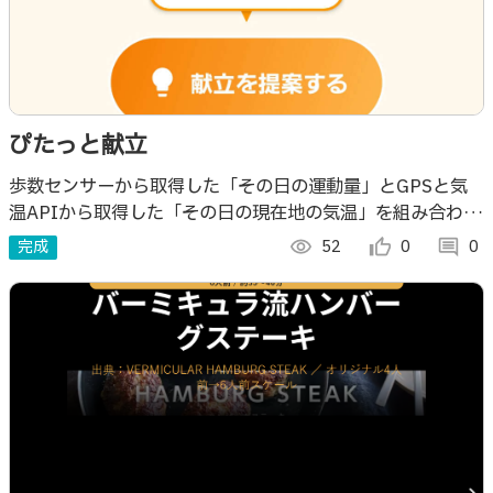
ぴたっと献立
歩数センサーから取得した「その日の運動量」とGPSと気
温APIから取得した「その日の現在地の気温」を組み合わ
せ、AIが使用者に最適な献立を 提案するアプリです。例え
完成
visibility
52
thumb_up_alt
0
comment
0
ば、運動量が多い日にはカロリーが高め