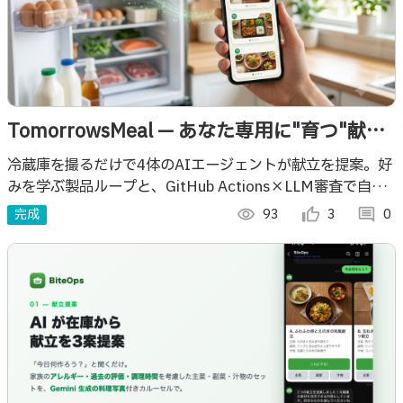
TomorrowsMeal — あなた専用に"育つ"献立
AIエージェント
冷蔵庫を撮るだけで4体のAIエージェントが献立を提案。好
みを学ぶ製品ループと、GitHub Actions×LLM審査で自ら
を改善するDevOpsループを備えた“育つ献立AI”。
完成
visibility
93
thumb_up_alt
3
comment
0