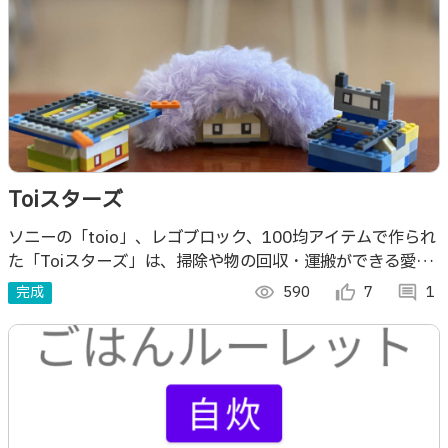
Toiスターズ
ソニーの「toio」、レゴブロック、100均アイテムで作られ
た「Toiスターズ」は、掃除や物の回収・運搬ができる愛ら
しい小型ロボットたちです。触れるとまるでペットのように
完成
visibility
590
thumb_up_alt
7
comment
1
動き、癒しと便利さが魅力です。