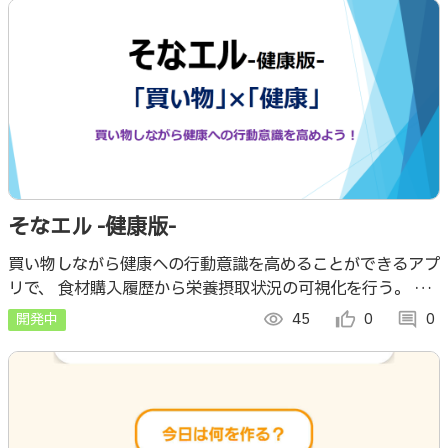
そなエル -健康版-
買い物しながら健康への行動意識を高めることができるアプ
リで、 食材購入履歴から栄養摂取状況の可視化を行う。 コ
ンセプトは、普段の生活の小さな行動の積み重ねが習慣とな
開発中
visibility
45
thumb_up_alt
0
comment
0
り、やがて新しい意識を形づくる。