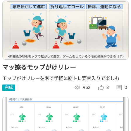
マッ擦るモップがけリレー
モップがけリレーを家で手軽に筋トレ要素入りで楽しむ
完成
visibility
952
thumb_up_alt
8
comment
0