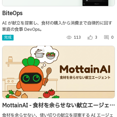
BiteOps
AI が献立を提案し、食材の購入から消費まで自律的に回す
家庭の食事 DevOps。
完成
visibility
113
thumb_up_alt
3
comment
0
MottainAI - 食材を余らせない献立エージェン
ト
食材を余らせない、使い切りの献立を提案する AI エージェ