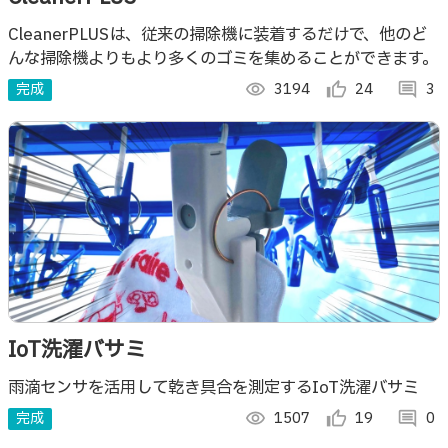
CleanerPLUSは、従来の掃除機に装着するだけで、他のど
んな掃除機よりもより多くのゴミを集めることができます。
完成
visibility
3194
thumb_up_alt
24
comment
3
IoT洗濯バサミ
雨滴センサを活用して乾き具合を測定するIoT洗濯バサミ
完成
visibility
1507
thumb_up_alt
19
comment
0