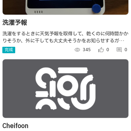
洗濯予報
洗濯をするときに天気予報を取得して、乾くのに何時間かか
りそうか、外に干しても大丈夫そうかをお知らせするガジェ
ットです。
完成
visibility
345
thumb_up_alt
0
comment
0
Cheifoon