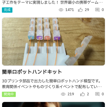
子工作をテーマに実現しました！ 世界最小の携帯ゲーム&展
示会で遊んで学べる作品を目指し、初心者を巻込んだチーム
完成
visibility
1471
thumb_up_alt
29
comment
0
で多くの“イチ”に挑戦しました。
簡単ロボットハンドキット
3Dプリンタ部品で出力した簡単ロボットハンド模型です。
教育関係イベントやものづくり系イベントで配布していま
す。
開発中
visibility
219
thumb_up_alt
2
comment
0