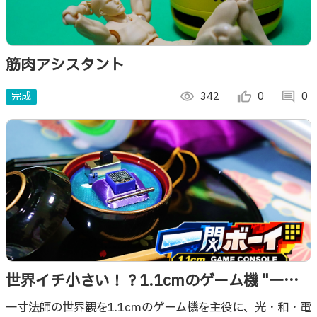
筋肉アシスタント
完成
visibility
342
thumb_up_alt
0
comment
0
世界イチ小さい！？1.1cmのゲーム機 "一閃
ボーイ！"
一寸法師の世界観を1.1cmのゲーム機を主役に、光・和・電