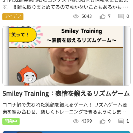
STM32開発初心者のコンテスト参加者向け情報をまとめま
す。 !!! 雑に取りまとめてるので動かないこともあるかも そ
んな時はXに質問投げて !!!
アイデア
visibility
5043
thumb_up_alt
7
comment
0
Smiley Training：表情を鍛えるリズムゲーム
コロナ禍で失われた笑顔を鍛えるゲーム！ リズムゲーム要
素を組み合わせ、楽しくトレーニングできるようにしまし
た。 表情で指示する新感覚のリズムゲームで、あなたも上
開発中
visibility
4399
thumb_up_alt
9
comment
1
手な笑顔を目指しませんか？