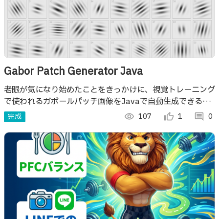
Gabor Patch Generator Java
老眼が気になり始めたことをきっかけに、視覚トレーニング
で使われるガボールパッチ画像をJavaで自動生成できるツ
ールを作りました。
完成
visibility
107
thumb_up_alt
1
comment
0