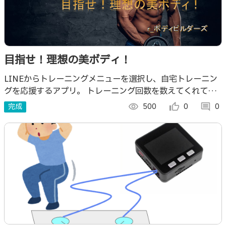
目指せ！理想の美ボディ！
LINEからトレーニングメニューを選択し、自宅トレーニン
グを応援するアプリ。 トレーニング回数を数えてくれて、
最後に君を褒めたたえる！ 君もボディビルダーを目指して
完成
visibility
500
thumb_up_alt
0
comment
0
頑張れ！