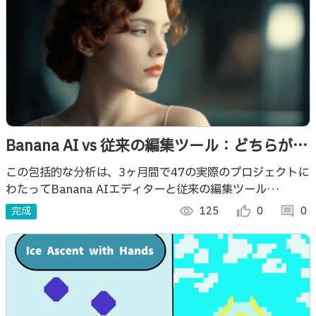
Banana AI vs 従来の編集ツール：どちらがよ
り速くプロフェッショナルな結果を提供する
この包括的な分析は、3ヶ月間で47の実際のプロジェクトに
わたってBanana AIエディターと従来の編集ツール
か
（Photoshop、Lightroom）をテストします。
完成
visibility
125
thumb_up_alt
0
comment
0