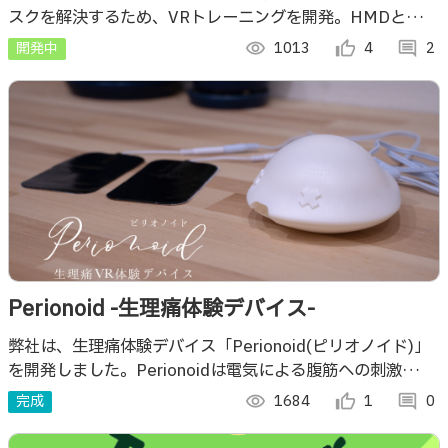
スクを解決するため、VRトレーニングを開発。HMDと
mocopiでシュートを再現し、即時フィードバックを提供。
開発中
visibility
1013
thumb_up_alt
4
comment
2
安全で効率的な練習環境を提供します。
Perionoid -生理痛体験デバイス-
弊社は、生理痛体験デバイス「Perionoid(ピリオノイド)」
を開発しました。Perionoidは電気による腹筋への刺激
(EMS)を用いて誰でも生理痛を疑似体験できます。
完成
visibility
1684
thumb_up_alt
1
comment
0