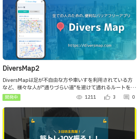
DiversMap2
DiversMapは足が不自由な方や車いすを利用されている方
など、様々な人が"通りづらい道"を避けて通れるルートを共
有できる、バリアフリーを目的としたWebアプリです。
開発中
visibility
1211
thumb_up_alt
3
comment
0