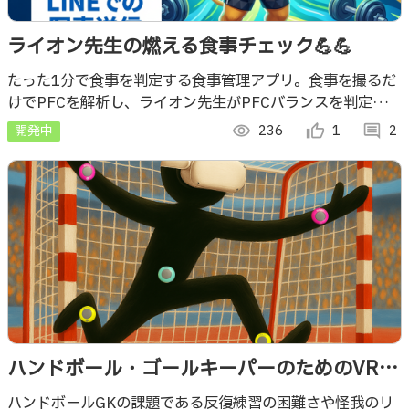
ライオン先生の燃える食事チェック💪💪
たった1分で食事を判定する食事管理アプリ。食事を撮るだ
けでPFCを解析し、ライオン先生がPFCバランスを判定。ア
バターの体型も変化し、楽しみながら健康習慣が身につく。
開発中
visibility
236
thumb_up_alt
1
comment
2
ハンドボール・ゴールキーパーのためのVRト
レーニングシステム
ハンドボールGKの課題である反復練習の困難さや怪我のリ