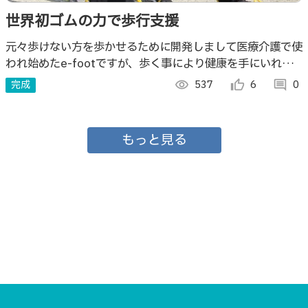
世界初ゴムの力で歩行支援
元々歩けない方を歩かせるために開発しまして医療介護で使
われ始めたe-footですが、歩く事により健康を手にいれ皆
様に使っていただける事により、健康長寿につながる事を目
完成
visibility
537
thumb_up_alt
6
comment
0
指しております。
もっと見る