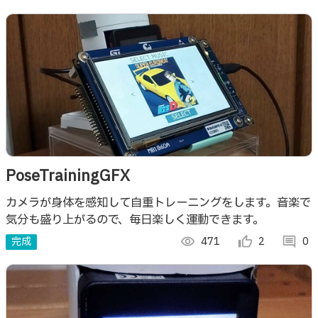
示 履歴で過去の記録を確認できる
PoseTrainingGFX
カメラが身体を感知して自重トレーニングをします。音楽で
気分も盛り上がるので、毎日楽しく運動できます。
完成
visibility
471
thumb_up_alt
2
comment
0