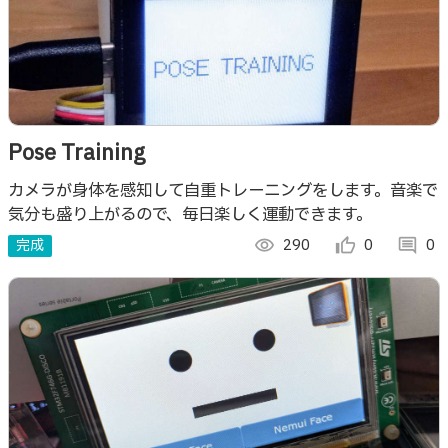
Pose Training
カメラが身体を感知して自重トレーニングをします。音楽で
気分も盛り上がるので、毎日楽しく運動できます。
完成
visibility
290
thumb_up_alt
0
comment
0