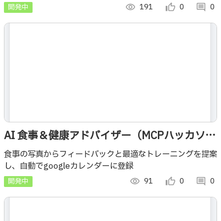
開発中
visibility
191
thumb_up_alt
0
comment
0
AI 食事＆健康アドバイザー（MCPハッカソ
ン）
食事の写真からフィードバックと最適なトレーニングを提案
し、自動でgoogleカレンダーに登録
開発中
visibility
91
thumb_up_alt
0
comment
0