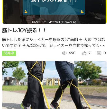
筋トレJOY振る！！
筋トレした後にシェイカーを振るのは”面倒 ＋ 大変”ではな
いですか？ そんなわけで、シェイカーを自動で振ってくれ
る装置を開発しました。 ちなみにLINE Bot から制御を行う
開発中
visibility
690
thumb_up_alt
2
comment
0
ことができます。