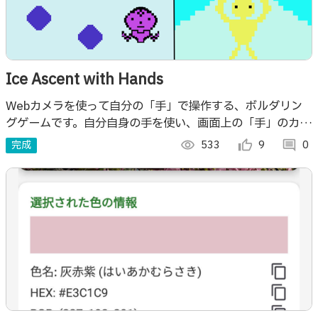
Ice Ascent with Hands
Webカメラを使って自分の「手」で操作する、ボルダリン
グゲームです。自分自身の手を使い、画面上の「手」のカー
ソルを操作して、ホールドを掴んで登ります。自分の動きが
完成
visibility
533
thumb_up_alt
9
comment
0
反映され、没入感のある体験ができます。