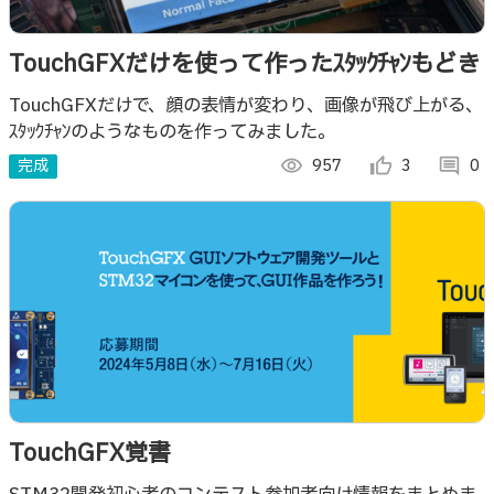
TouchGFXだけを使って作ったｽﾀｯｸﾁｬﾝもどき
TouchGFXだけで、顔の表情が変わり、画像が飛び上がる、
ｽﾀｯｸﾁｬﾝのようなものを作ってみました。
完成
visibility
957
thumb_up_alt
3
comment
0
TouchGFX覚書