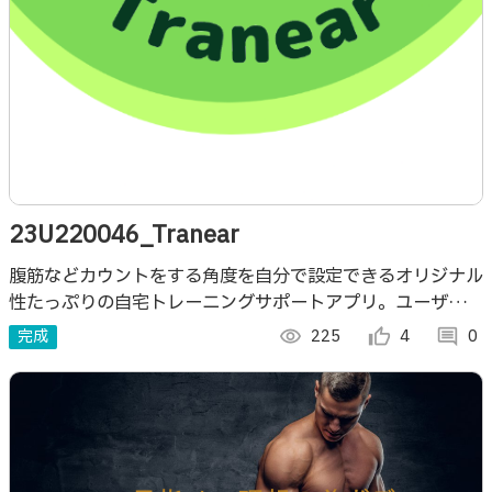
23U220046_Tranear
腹筋などカウントをする角度を自分で設定できるオリジナル
性たっぷりの自宅トレーニングサポートアプリ。ユーザにあ
ったトレーニングを提供します。
完成
visibility
225
thumb_up_alt
4
comment
0