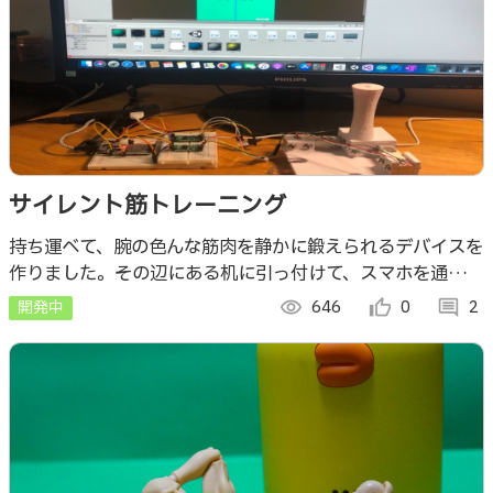
サイレント筋トレーニング
持ち運べて、腕の色んな筋肉を静かに鍛えられるデバイスを
作りました。その辺にある机に引っ付けて、スマホを通して
鍛えたい筋肉の表示方向に力を出せば、その筋肉を鍛えられ
開発中
visibility
646
thumb_up_alt
0
comment
2
ます。