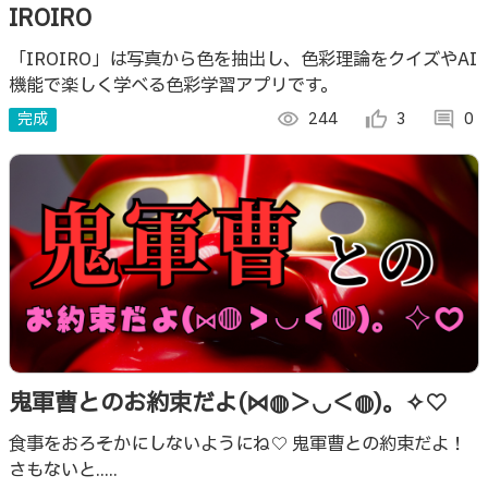
IROIRO
「IROIRO」は写真から色を抽出し、色彩理論をクイズやAI
機能で楽しく学べる色彩学習アプリです。
完成
visibility
244
thumb_up_alt
3
comment
0
鬼軍曹とのお約束だよ(⋈◍＞◡＜◍)。✧♡
食事をおろそかにしないようにね♡ 鬼軍曹との約束だよ！
さもないと.....