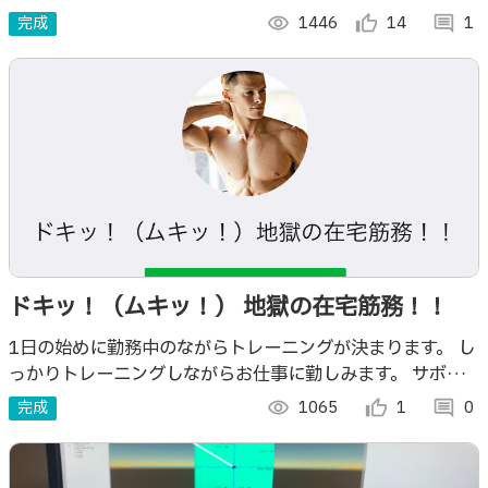
「ゲームをするだけでトレーニングできるゲームコントロー
完成
visibility
1446
thumb_up_alt
14
comment
1
ラー」へと仕立て直しました．
ドキッ！（ムキッ！） 地獄の在宅筋務！！
1日の始めに勤務中のながらトレーニングが決まります。 し
っかりトレーニングしながらお仕事に勤しみます。 サボっ
ていると怒られます。
完成
visibility
1065
thumb_up_alt
1
comment
0