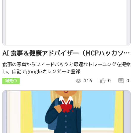
AI 食事＆健康アドバイザー（MCPハッカソ
ン）
食事の写真からフィードバックと最適なトレーニングを提案
し、自動でgoogleカレンダーに登録
開発中
visibility
116
thumb_up_alt
0
comment
0