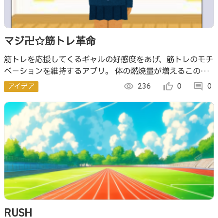
マジ卍☆筋トレ革命
筋トレを応援してくるギャルの好感度をあげ、筋トレのモチ
ベ－ションを維持するアプリ。 体の燃焼量が増えるこのあ
きの季節に、空き時間を利用して、あきらめず、筋トレを続
アイデア
visibility
236
thumb_up_alt
0
comment
0
けたい人に向けて作りました。
RUSH