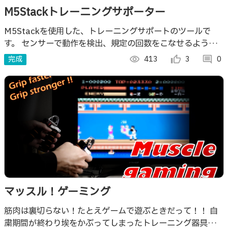
M5Stackトレーニングサポーター
M5Stackを使用した、トレーニングサポートのツールで
す。 センサーで動作を検出、規定の回数をこなせるようサ
ポートします。
完成
visibility
413
thumb_up_alt
3
comment
0
マッスル！ゲーミング
筋肉は裏切らない！たとえゲームで遊ぶときだって！！ 自
粛期間が終わり埃をかぶってしまったトレーニング器具を