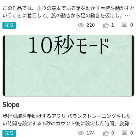
この作品では、走りの基本である足を動かす＝腕を動かすと
いうことに着目して、腕の動きから足の動きを仮定し、仮想
の速さを導き出すことができるアプリです。
完成
visibility
220
thumb_up_alt
1
comment
0
Slope
歩行訓練を手助けするアプリ バランストレーニングをした
い時間を設定する 5秒のカウント後に設定した時間、姿勢を
維持する 体が傾くと音が鳴る 計測が終わると結果画面の表
完成
visibility
174
thumb_up_alt
0
comment
0