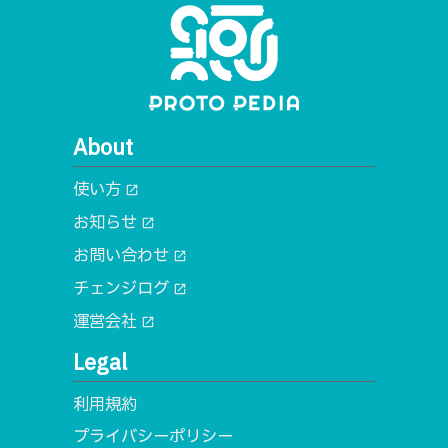
About
使い方
open_in_new
お知らせ
open_in_new
お問い合わせ
open_in_new
チェンジログ
open_in_new
運営会社
open_in_new
Legal
利用規約
プライバシーポリシー