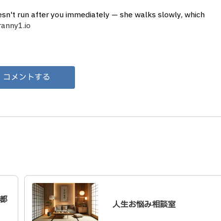
sn't run after you immediately — she walks slowly, which
ranny1.io
コメントする
都
人生お悩み相談室