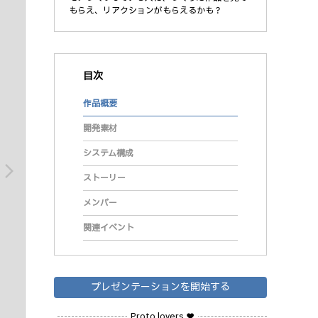
もらえ、リアクションがもらえるかも？
目次
作品概要
開発素材
システム構成
arrow_forward_ios
ストーリー
メンバー
関連イベント
プレゼンテーションを開始する
Proto lovers ♥