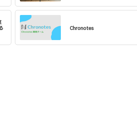
菜
る
Chronotes