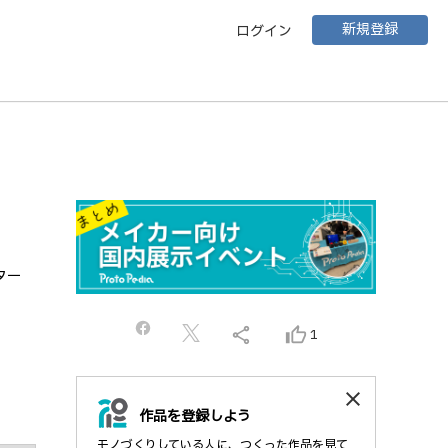
新規登録
ログイン
ター
share
thumb_up_alt
1
close
作品を登録しよう
モノづくりしている人に、つくった作品を見て