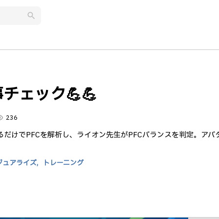
search
ェック💪💪
lity
236
だけでPFCを解析し、ライオン先生がPFCバランスを判定。アバ
ジュアライズ,
トレーニング