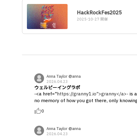
HackRockFes2025
2025-10-27 開催
Anna Taylor @anna
2026.04.23
ウェルビーイングラボ
-<a href="
https://granny1.io">granny</a>-
is 
no memory of how you got there, only knowing
thumb_up_alt
0
Anna Taylor @anna
2026.04.23