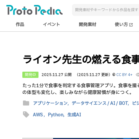
作品
イベント
開発素材
使い方
open_in_new
ライオン先生の燃える食事チ
開発中
2025.11.27 公開
（2025.11.27 更新）
©
CC BY 4+
visibi
たった1分で食事を判定する食事管理アプリ。食事を撮る
の体型も変化し、楽しみながら健康習慣が身につく。
folder
アプリケーション,
データサイエンス / AI / BOT,
ビ
sell
AWS ,
Python,
生成AI