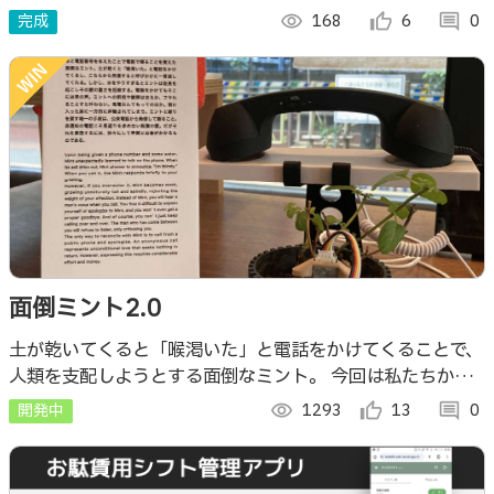
完成
visibility
168
thumb_up_alt
6
comment
0
面倒ミント2.0
土が乾いてくると「喉渇いた」と電話をかけてくることで、
人類を支配しようとする面倒なミント。 今回は私たちから
電話をかけても応えてくれます。しかし、水をやりすぎる面
開発中
visibility
1293
thumb_up_alt
13
comment
0
倒な人にはとある防衛機能が働くのです…