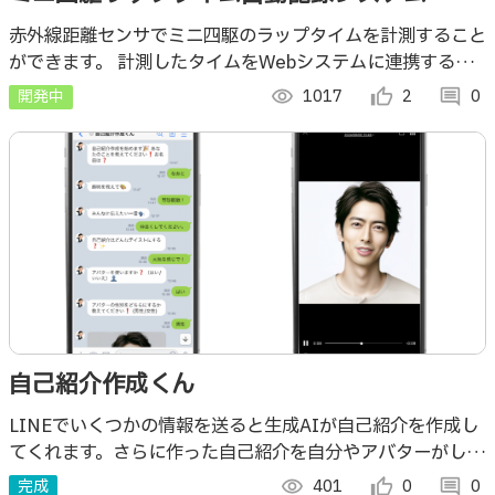
赤外線距離センサでミニ四駆のラップタイムを計測すること
ができます。 計測したタイムをWebシステムに連携するこ
とでタイムに紐づいたユーザとマシン情報をラクに管理する
開発中
visibility
1017
thumb_up_alt
2
comment
0
ことができます。
自己紹介作成くん
LINEでいくつかの情報を送ると生成AIが自己紹介を作成し
てくれます。さらに作った自己紹介を自分やアバターがしゃ
べっている動画を生成して送ってくれます。
完成
visibility
401
thumb_up_alt
0
comment
0