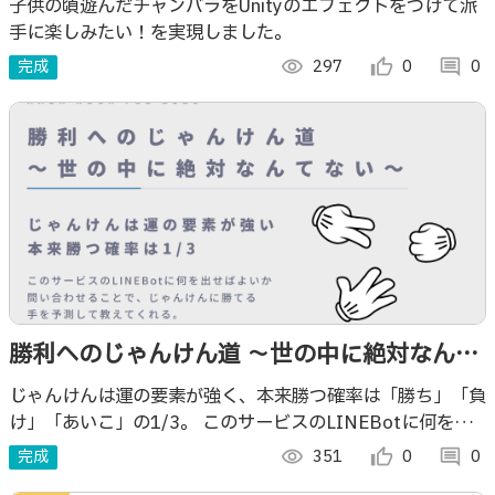
子供の頃遊んだチャンバラをUnityのエフェクトをつけて派
手に楽しみたい！を実現しました。
完成
visibility
297
thumb_up_alt
0
comment
0
勝利へのじゃんけん道 ～世の中に絶対なんて
ない～
じゃんけんは運の要素が強く、本来勝つ確率は「勝ち」「負
け」「あいこ」の1/3。 このサービスのLINEBotに何を出
せばよいか問い合わせることで、何を出せばじゃんけんに勝
完成
visibility
351
thumb_up_alt
0
comment
0
てるか、手を教えてくれる。