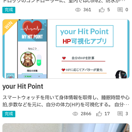
トロックのコントローラーに、室内ではCore2、防水が必要
な屋外ではtoughを使いました。
完成
visibility
361
thumb_up_alt
5
comment
0
your Hit Point
スマートウォッチを用いて身体情報を取得し、睡眠時間や心
拍,歩数などを元に、自分の体力(HP)を可視化する。 自分の
HPによって、アプリ内で設定したペットの表示が変わる。
完成
visibility
2866
thumb_up_alt
17
comment
3
フレンドのHPの可視化もできる。