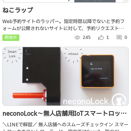
ねこラップ
Web予約サイトのラッパー。指定時間以降でないと予約フ
ォームが公開されないサイトに対して、予約リクエストをス
ケジュール実行して、予約忘れや出遅れを防ぐアプリ。
開発中
visibility
245
thumb_up_alt
1
comment
0
neconoLock〜無人店舗用IoTスマートロッ
ク〜
＼LINEで解錠／ 無人店舗へのスムーズチェックイン スマー