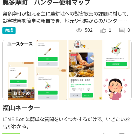
奥多摩町 ハンター便利マップ
奥多摩町が抱える主に農耕地への獣害被害の課題に対して、
獣害被害を簡単に報告でき、地元や他県からのハンターの獣
害駆除を支援するための獣害被害報告を一覧できるアプリケ
完成
visibility
502
thumb_up_alt
1
comment
0
ーションを開発しました。
福山ネーター
LINE Bot に簡単な質問をいくつかするだけで、いきたいお
店がわかる。