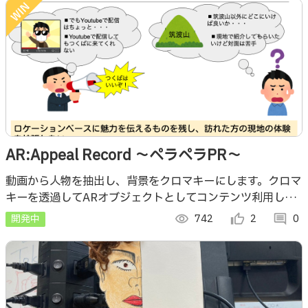
AR:Appeal Record 〜ペラペラPR〜
動画から人物を抽出し、背景をクロマキーにします。クロマ
キーを透過してARオブジェクトとしてコンテンツ利用し
て、ARコンテンツを誰でも簡単にPR活動に使えるようにし
開発中
visibility
742
thumb_up_alt
2
comment
0
ます。 動画撮影で誰でも簡単にAR！！