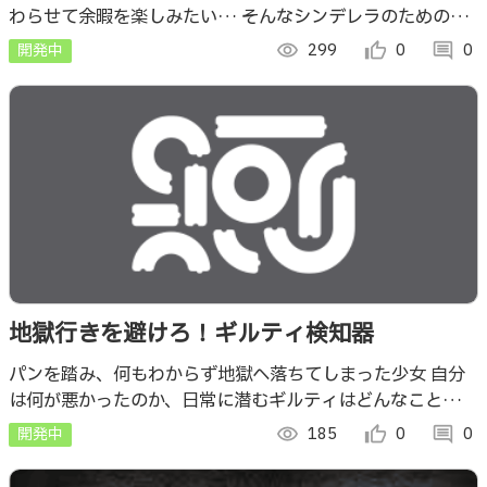
わらせて余暇を楽しみたい… そんなシンデレラのための魔
法のようなアプリ「ビビデバテック」 献立作りや在庫管理
開発中
visibility
299
thumb_up_alt
0
comment
0
を効率的にして家事を早く終わらせよう！
地獄行きを避けろ！ギルティ検知器
パンを踏み、何もわからず地獄へ落ちてしまった少女 自分
は何が悪かったのか、日常に潜むギルティはどんなことがあ
るのか みんなもギルティを事前に検知して、地獄行きを回
開発中
visibility
185
thumb_up_alt
0
comment
0
避しよう！