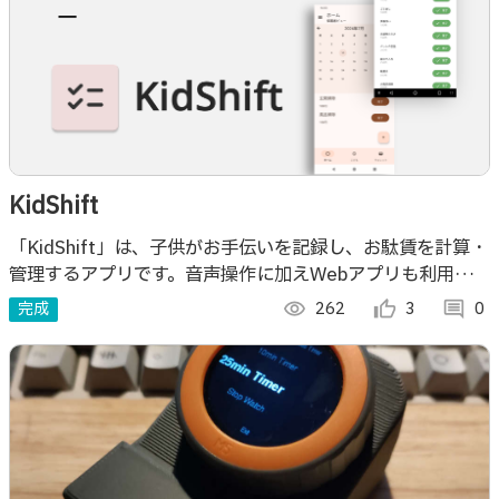
KidShift
「KidShift」は、子供がお手伝いを記録し、お駄賃を計算・
管理するアプリです。音声操作に加えWebアプリも利用可
能。子供のマネーリテラシーを育成し、家庭内の協力を促進
完成
visibility
262
thumb_up_alt
3
comment
0
します。