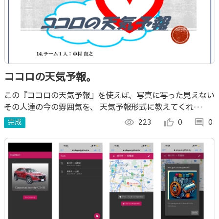
ココロの天気予報。
この『ココロの天気予報』を使えば、写真に写った見えない
その人達の今の雰囲気を、 天気予報形式に教えてくれ
る！！
完成
visibility
223
thumb_up_alt
0
comment
0