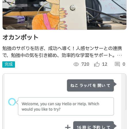
オカンボット
勉強のサボりを防ぎ、成功へ導く！人感センサーとの連携
で、勉強中の気を引き締め、効率的な学習をサポート。
LINEで警告、モチベーションを維持します。
完成
visibility
720
thumb_up_alt
12
comment
0