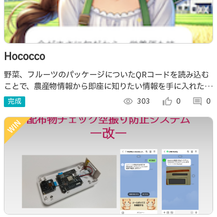
Hococco
野菜、フルーツのパッケージについたQRコードを読み込む
ことで、農産物情報から即座に知りたい情報を手に入れた
り、生産者へ感想を送れたり、直接購入できたりします。
完成
visibility
303
thumb_up_alt
0
comment
0