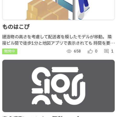
ものはこび
建造物の高さを考慮して配送者を模したモデルが移動。 隣
接ビル間で徒歩1分と地図アプリで表示されても 時間を要し
てしまうことを実際の高さを加味して視覚化します。 高さ
開発中
visibility
658
thumb_up_alt
0
comment
1
データはPlateauから取得。