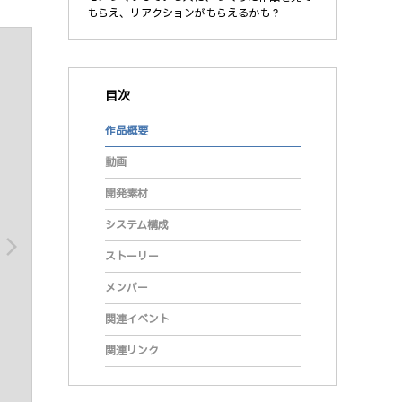
もらえ、リアクションがもらえるかも？
目次
作品概要
動画
開発素材
システム構成
arrow_forward_ios
ストーリー
メンバー
関連イベント
関連リンク