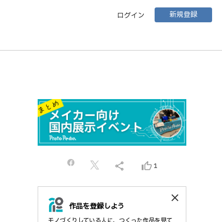
新規登録
ログイン
share
thumb_up_alt
1
close
作品を登録しよう
モノづくりしている人に、つくった作品を見て