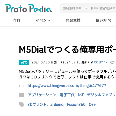
作品
イベント
開発素材
使い方
open_in_new
M5Dialでつくる俺専用
完成
2024.07.30 公開
（2024.07.30 更新）
©
CC BY 4+
visibility
M5Dial+バッテリーモジュールを使ってポータブルデ
ガワは３Dプリンタで造形、ソフトは仕事で使用するタ
link
https://www.thingiverse.com/thing:6477677
folder
アプリケーション,
電子工作,
IoT,
デジタルファブリ
sell
3Dプリント,
arduino,
Fusion360,
C++