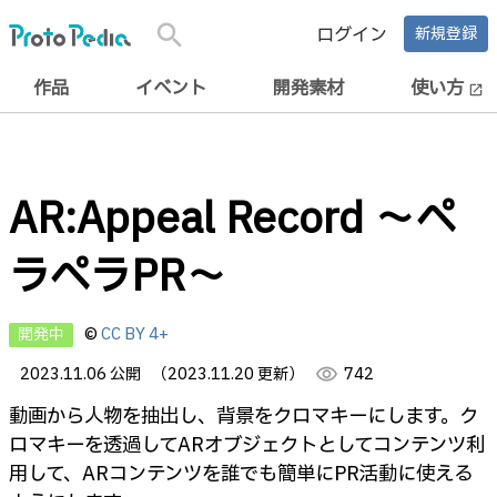
search
ログイン
新規登録
作品
イベント
開発素材
使い方
open_in_new
AR:Appeal Record 〜ペ
ラペラPR〜
開発中
©
CC BY 4+
2023.11.06 公開
（2023.11.20 更新）
visibility
742
動画から人物を抽出し、背景をクロマキーにします。ク
ロマキーを透過してARオブジェクトとしてコンテンツ利
用して、ARコンテンツを誰でも簡単にPR活動に使える