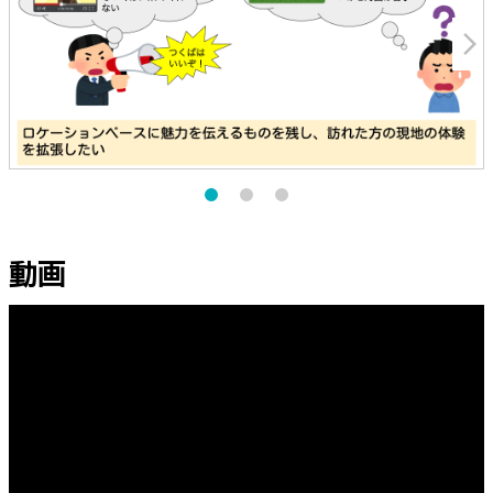
arrow_forward_ios
動画