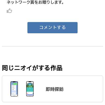
ネットワーク賞をお贈りします。
thumb_up_alt
コメントする
同じニオイがする作品
即時探訪