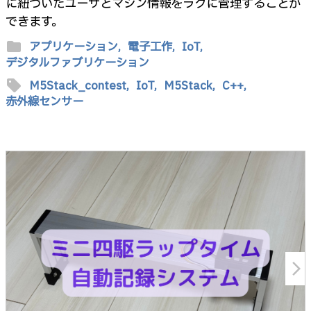
に紐づいたユーザとマシン情報をラクに管理することが
できます。
folder
アプリケーション,
電子工作,
IoT,
デジタルファブリケーション
sell
M5Stack_contest,
IoT,
M5Stack,
C++,
赤外線センサー
arrow_forward_ios