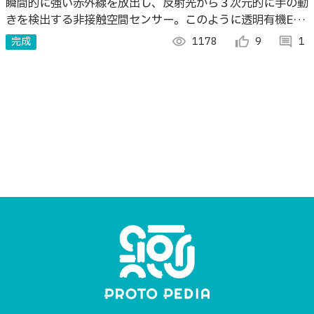
ッチパネル
瞬間的に強い赤外線を放出し、反射光から３次元的に手の動
きを検出する非接触空間センサー。このように透明有機EL
パネルの裏からセンシングすると非接触でスワイプや選択な
完成
visibility
1178
thumb_up_alt
9
comment
1
どの操作が可能になります。