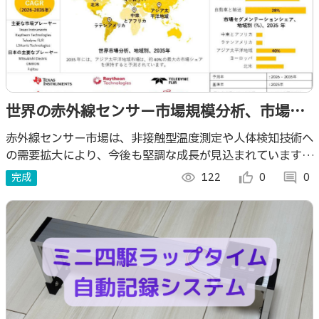
世界の赤外線センサー市場規模分析、市場動
向、成長機会、技術革新、主要企業別インサ
赤外線センサー市場は、非接触型温度測定や人体検知技術へ
の需要拡大により、今後も堅調な成長が見込まれています。
イト – 2026年
本ブログでは、世界および日本市場の動向、主要な用途分
完成
visibility
122
thumb_up_alt
0
comment
0
野、成長要因、課題について簡潔に解説し、