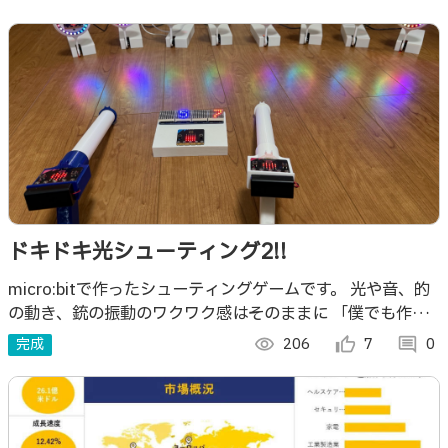
ドキドキ光シューティング2!!
micro:bitで作ったシューティングゲームです。 光や音、的
の動き、銃の振動のワクワク感はそのままに 「僕でも作れ
るかも」「私も作りたい」と思ってもらえるように工夫しま
完成
visibility
206
thumb_up_alt
7
comment
0
した。