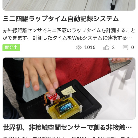
ミニ四駆ラップタイム自動記録システム
赤外線距離センサでミニ四駆のラップタイムを計測すること
ができます。 計測したタイムをWebシステムに連携するこ
とでタイムに紐づいたユーザとマシン情報をラクに管理する
開発中
visibility
1016
thumb_up_alt
2
comment
0
ことができます。
世界初、非接触空間センサーで創る非接触タ