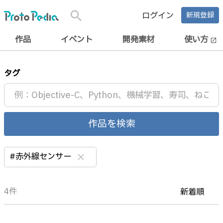
search
ログイン
新規登録
作品
イベント
開発素材
使い方
open_in_new
タグ
作品を検索
#赤外線センサー
clear
4件
新着順