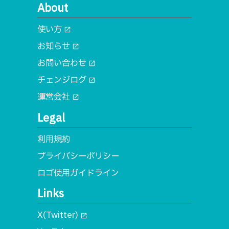
About
使い方
open_in_new
お知らせ
open_in_new
お問い合わせ
open_in_new
チェンジログ
open_in_new
運営会社
open_in_new
Legal
利用規約
プライバシーポリシー
ロゴ使用ガイドライン
Links
X(Twitter)
open_in_new