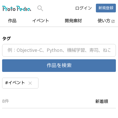
search
ログイン
新規登録
作品
イベント
開発素材
使い方
open_in_new
タグ
作品を検索
#イベント
clear
8件
新着順