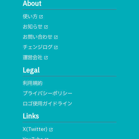
About
使い方
open_in_new
お知らせ
open_in_new
お問い合わせ
open_in_new
チェンジログ
open_in_new
運営会社
open_in_new
Legal
利用規約
プライバシーポリシー
ロゴ使用ガイドライン
Links
X(Twitter)
open_in_new