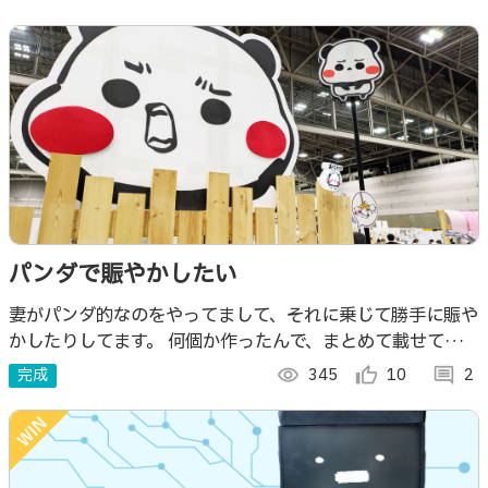
パンダで賑やかしたい
妻がパンダ的なのをやってまして、それに乗じて勝手に賑や
かしたりしてます。 何個か作ったんで、まとめて載せてみま
す。
完成
visibility
345
thumb_up_alt
10
comment
2