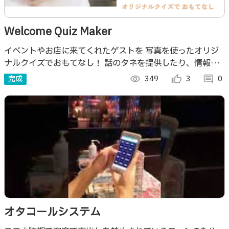
Welcome Quiz Maker
イベントやお店に来てくれたゲストを 写真を使ったオリジ
ナルクイズでおもてなし！ 話のタネを提供したり、情報発
信ができるサービスです。
完成
visibility
349
thumb_up_alt
3
comment
0
オタコールシステム