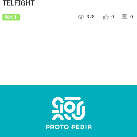
TELFIGHT
開発中
visibility
328
thumb_up_alt
0
comment
0