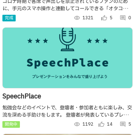
コロナ時期で客席で声出しを禁止されているファンのため
に、手元のスマホ操作と連動してコールできる「オタコール
システム」という画期的なシステム
完成
visibility
1321
thumb_up_alt
5
comment
0
SpeechPlace
勉強会などのイベントで、登壇者・参加者ともに楽しみ、交
流を深める手助けをします。 登壇者が発表しているプレゼ
ンスライドのリアルタイム共有、投票・コメントや質問を気
開発中
visibility
1192
thumb_up_alt
14
comment
5
軽に送れる仕組みを提供します。