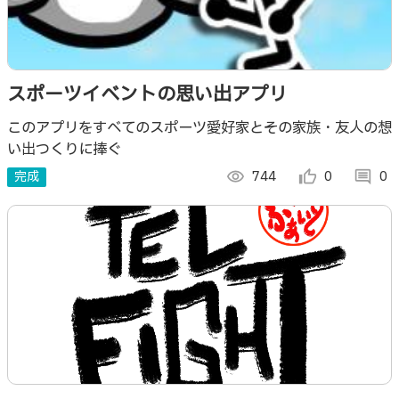
スポーツイベントの思い出アプリ
このアプリをすべてのスポーツ愛好家とその家族・友人の想
い出つくりに捧ぐ
完成
visibility
744
thumb_up_alt
0
comment
0