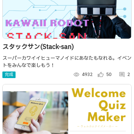
スタックサン(Stack-san)
スーパーカワイイヒューマノイドにあなたもなれる。イベン
トをみんなで楽しもう！
完成
visibility
4932
thumb_up_alt
50
comment
2