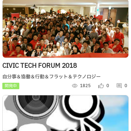
CIVIC TECH FORUM 2018
自分事＆協働＆行動＆フラット＆テクノロジー
開発中
visibility
1825
thumb_up_alt
0
comment
0