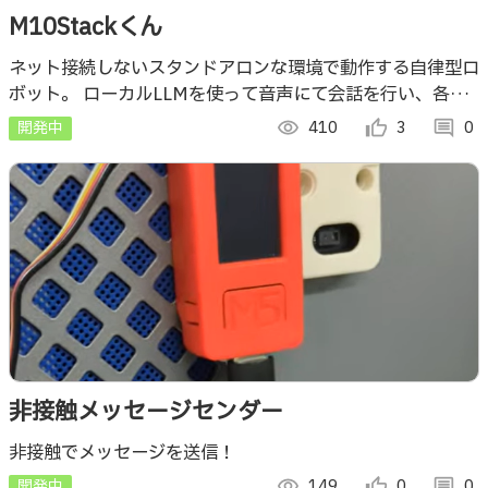
M10Stackくん
ネット接続しないスタンドアロンな環境で動作する自律型ロ
ボット。 ローカルLLMを使って音声にて会話を行い、各種
センサから取得した内容をトリガーにして、自発的な会話を
開発中
visibility
410
thumb_up_alt
3
comment
0
行う機能の実装を目指します。
非接触メッセージセンダー
非接触でメッセージを送信！
開発中
visibility
149
thumb_up_alt
0
comment
0