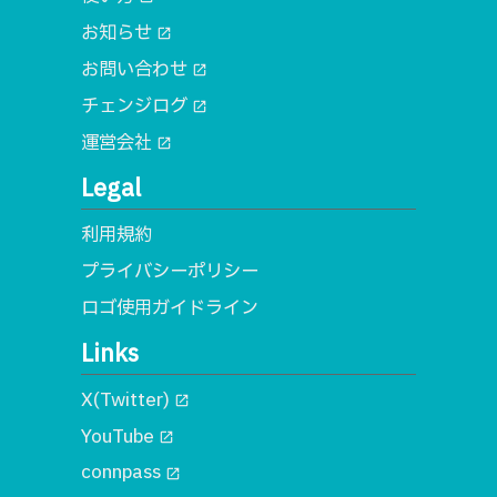
お知らせ
open_in_new
お問い合わせ
open_in_new
チェンジログ
open_in_new
運営会社
open_in_new
Legal
利用規約
プライバシーポリシー
ロゴ使用ガイドライン
Links
X(Twitter)
open_in_new
YouTube
open_in_new
connpass
open_in_new