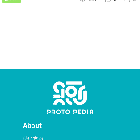
About
使い方
open_in_new