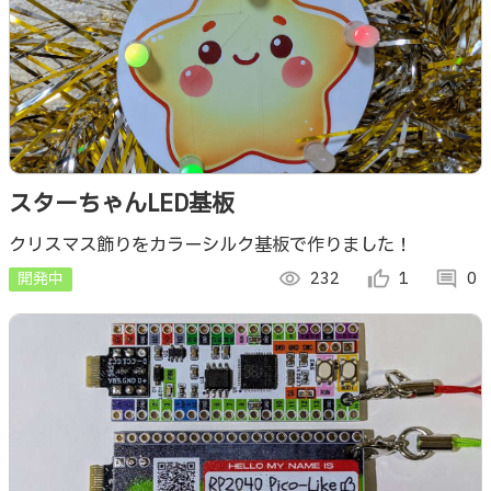
スターちゃんLED基板
クリスマス飾りをカラーシルク基板で作りました！
開発中
visibility
232
thumb_up_alt
1
comment
0