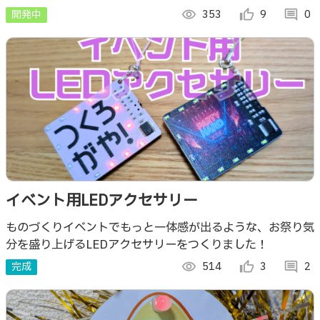
開発中
visibility
353
thumb_up_alt
9
comment
0
イベント用LEDアクセサリー
ものづくりイベントでもっと一体感が出るような、お祭り気
分を盛り上げるLEDアクセサリーをつくりました！
完成
visibility
514
thumb_up_alt
3
comment
2