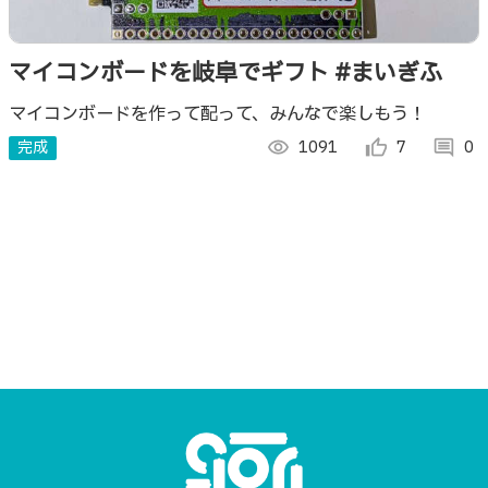
マイコンボードを岐阜でギフト #まいぎふ
マイコンボードを作って配って、みんなで楽しもう！
完成
visibility
1091
thumb_up_alt
7
comment
0