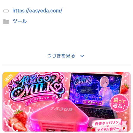
https://easyeda.com/
link
ツール
folder
keyboard_arrow_down
つづきを見る