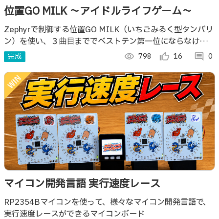
位置GO MILK 〜アイドルライフゲーム〜
Zephyrで制御する位置GO MILK（いちごみるく型タンバリ
ン）を使い、３曲目まででベストテン第一位にならなければ
解散になるアイドルライフゲームです！３曲の音ゲーは得点
完成
visibility
798
thumb_up_alt
16
comment
0
ランキングありです！
マイコン開発言語 実行速度レース
RP2354Bマイコンを使って、様々なマイコン開発言語で、
実行速度レースができるマイコンボード