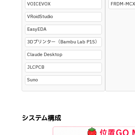
VOICEVOX
FRDM-MCX
VRoidStudio
EasyEDA
3Dプリンター（Bambu Lab P1S）
Claude Desktop
JLCPCB
Suno
システム構成