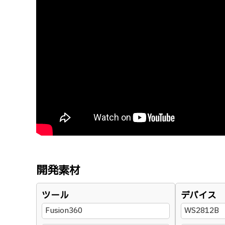
開発素材
ツール
デバイス
Fusion360
WS2812B