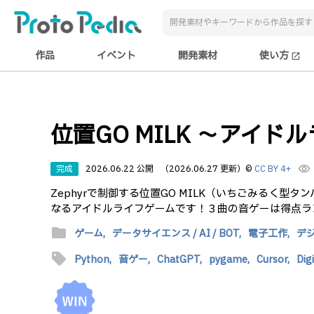
作品
イベント
開発素材
使い方
open_in_new
位置GO MILK 〜アイド
完成
2026.06.22 公開
（2026.06.27 更新）
©
CC BY 4+
visibility
Zephyrで制御する位置GO MILK（いちごみるく
なるアイドルライフゲームです！３曲の音ゲーは得点ラ
folder
ゲーム,
データサイエンス / AI / BOT,
電子工作,
デ
sell
Python,
音ゲー,
ChatGPT,
pygame,
Cursor,
Dig