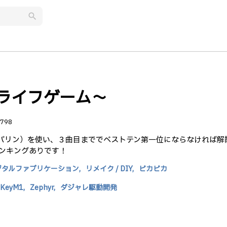
search
ルライフゲーム〜
798
型タンバリン）を使い、３曲目まででベストテン第一位にならなければ解
ンキングありです！
ジタルファブリケーション,
リメイク / DIY,
ピカピカ
iKeyM1,
Zephyr,
ダジャレ駆動開発