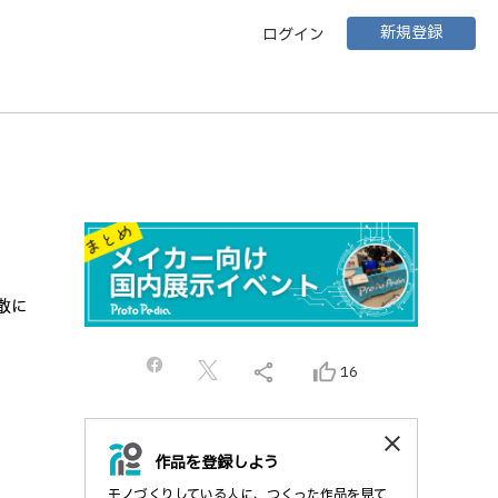
新規登録
ログイン
散に
share
thumb_up_alt
16
close
作品を登録しよう
モノづくりしている人に、つくった作品を見て