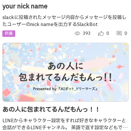
your nick name
slackに投稿されたメッセージ内容からメッセージを投稿し
たユーザーのnick nameを出力するSlackBot
供養
visibility
393
thumb_up_alt
0
comment
0
あの人に包まれてるんだもんっ！！
LINEからキャラクター設定をすれば好きなキャラクターと
会話ができるLINEチャンネル。 英語で返す設定などもで