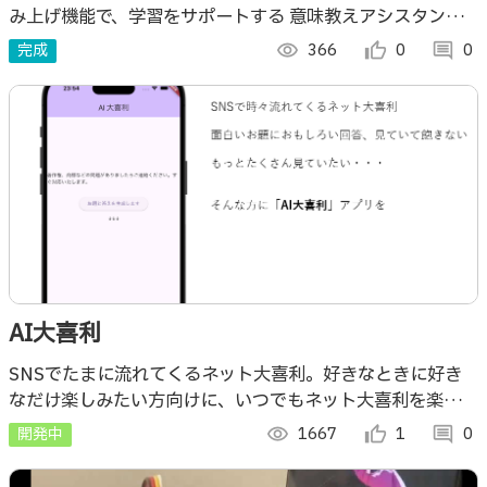
み上げ機能で、学習をサポートする 意味教えアシスタン
ト、それが「意味教え太郎」です🌟
完成
visibility
366
thumb_up_alt
0
comment
0
AI大喜利
SNSでたまに流れてくるネット大喜利。好きなときに好き
なだけ楽しみたい方向けに、いつでもネット大喜利を楽しめ
るアプリです。
開発中
visibility
1667
thumb_up_alt
1
comment
0