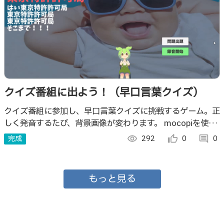
クイズ番組に出よう！（早口言葉クイズ）
クイズ番組に参加し、早口言葉クイズに挑戦するゲーム。正
しく発音するたび、背景画像が変わります。 mocopiを使用
し、まるでクイズ番組に参加しているような没入感を味わお
完成
visibility
292
thumb_up_alt
0
comment
0
う！
もっと見る