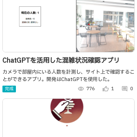
ChatGPTを活用した混雑状況確認アプリ
カメラで部屋内にいる人数を計測し、サイト上で確認するこ
とができるアプリ。開発はChatGPTを使用した。
完成
visibility
776
thumb_up_alt
1
comment
0