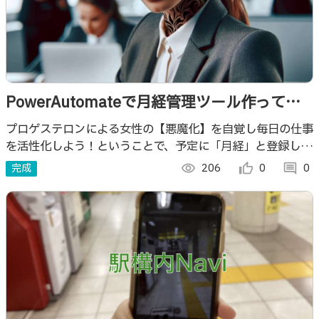
PowerAutomateで月経管理ツール作ってみ
た【プロゲステロンとの戦い】
プロゲステロンによる女性の【悪魔化】を自覚し毎日の仕事
を活性化しよう！ということで、予定に「月経」と登録した
ら14日後に悪魔化をお知らせする自動化フローを作ってみ
完成
visibility
206
thumb_up_alt
0
comment
0
ました。