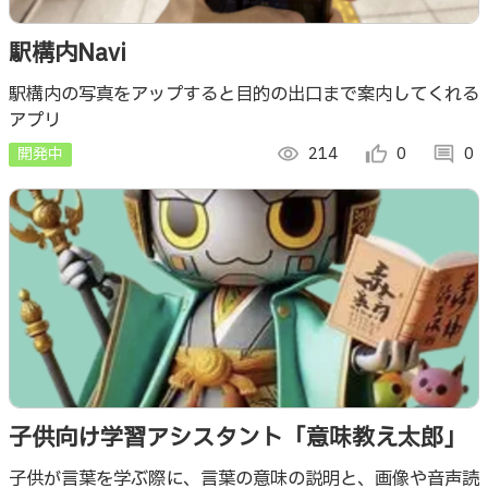
駅構内Navi
駅構内の写真をアップすると目的の出口まで案内してくれる
アプリ
開発中
visibility
214
thumb_up_alt
0
comment
0
子供向け学習アシスタント「意味教え太郎」
子供が言葉を学ぶ際に、言葉の意味の説明と、画像や音声読