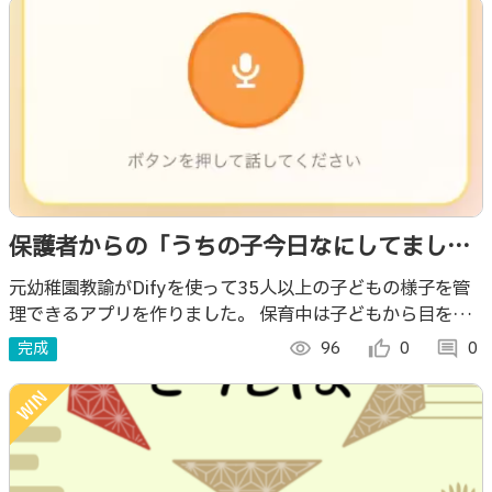
保護者からの「うちの子今日なにしてまし
た？」にヒヤヒヤしないアプリ
元幼稚園教諭がDifyを使って35人以上の子どもの様子を管
理できるアプリを作りました。 保育中は子どもから目を離
すことができないので、音声入力だけで今日の様子を記録で
完成
visibility
96
thumb_up_alt
0
comment
0
きるように工夫しました！