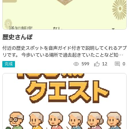
歴史さんぽ
付近の歴史スポットを音声ガイド付きで説明してくれるアプ
リです。 今歩いている場所で過去起きていたことなど知る
ことができます。 翻訳機能があり、外国人旅行者でも利用
完成
visibility
599
thumb_up_alt
12
comment
0
することができます。