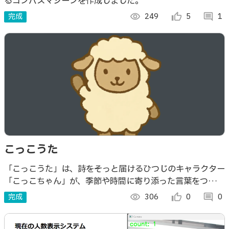
るコンパスマシーンを作成しました。
完成
visibility
249
thumb_up_alt
5
comment
1
こっこうた
「こっこうた」は、詩をそっと届けるひつじのキャラクター
「こっこちゃん」が、季節や時間に寄り添った言葉をつぶや
く、ちいさな詩のアプリです。
完成
visibility
306
thumb_up_alt
0
comment
0