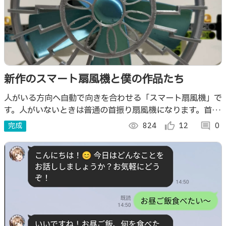
新作のスマート扇風機と僕の作品たち
人がいる方向へ自動で向きを合わせる「スマート扇風機」で
す。人がいないときは普通の首振り扇風機になります。首振
り範囲と風の強さはレバーで調整でします。カバーは3Dプ
完成
visibility
824
thumb_up_alt
12
comment
0
リンタで作りました。