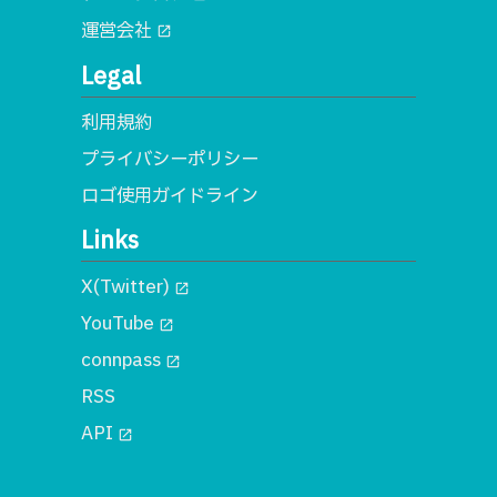
運営会社
open_in_new
Legal
利用規約
プライバシーポリシー
ロゴ使用ガイドライン
Links
X(Twitter)
open_in_new
YouTube
open_in_new
connpass
open_in_new
RSS
API
open_in_new