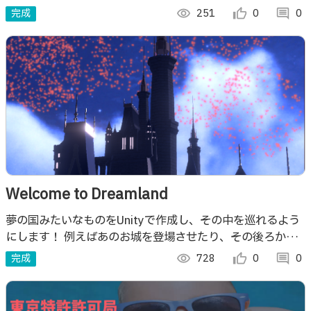
き、語学にも活用できる。
完成
visibility
251
thumb_up_alt
0
comment
0
Welcome to Dreamland
夢の国みたいなものをUnityで作成し、その中を巡れるよう
にします！ 例えばあのお城を登場させたり、その後ろから
花火を出したり、等身大のキャラクター（動物みたいな）も
完成
visibility
728
thumb_up_alt
0
comment
0
のとしゃべったり……！！