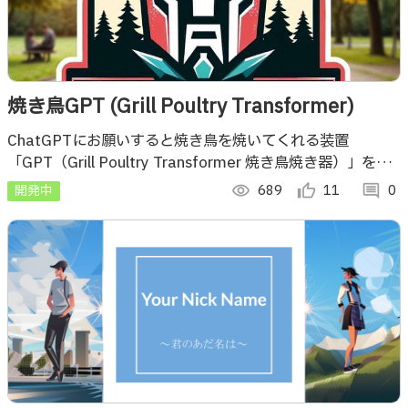
焼き鳥GPT (Grill Poultry Transformer)
ChatGPTにお願いすると焼き鳥を焼いてくれる装置
「GPT（Grill Poultry Transformer 焼き鳥焼き器）」を開
発しました
開発中
visibility
689
thumb_up_alt
11
comment
0