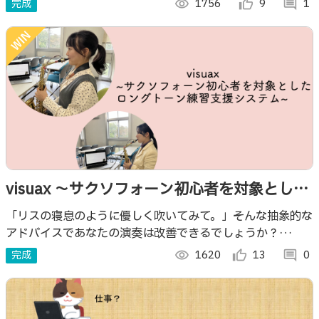
完成
visibility
1756
thumb_up_alt
9
comment
1
です。
visuax 〜サクソフォーン初心者を対象とした
ロングトーン練習支援システム〜
「リスの寝息のように優しく吹いてみて。」そんな抽象的な
アドバイスであなたの演奏は改善できるでしょうか？
visuaxなら息の強さや風速などの息情報をもとに演奏を評
完成
visibility
1620
thumb_up_alt
13
comment
0
価するので、課題が一目で分かります！