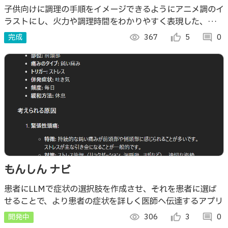
子供向けに調理の手順をイメージできるようにアニメ調のイ
ラストにし、火力や調理時間をわかりやすく表現した、イン
タラクティブな料理レシピブックを作ってみました。
完成
visibility
367
thumb_up_alt
5
comment
0
もんしん ナビ
患者にLLMで症状の選択肢を作成させ、それを患者に選ば
せることで、より患者の症状を詳しく医師へ伝達するアプリ
開発中
visibility
306
thumb_up_alt
3
comment
0