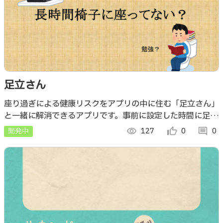
足立さん
座り過ぎによる健康リスクをアプリの中に住む「足立さん」
と一緒に解消できるアプリです。事前に設定した時間に足立
さんから電話が来たら、短時間の運動をすぐに開始してくだ
開発中
visibility
127
thumb_up_alt
0
comment
0
さい。そのまま座り続けると・・・