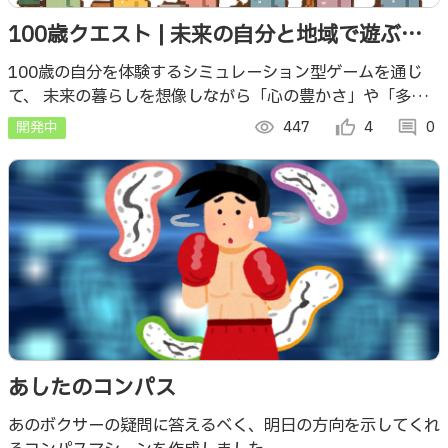
100歳クエスト | 未来の自分と地域で遊ぶシ
ュミレーション
100歳の自分を体験するシミュレーション型ゲームを通じ
て、 未来の暮らしを想像しながら「心の豊かさ」や「多様
な選択肢」への気づきを得られる体験を提供する。
開発中
visibility
447
thumb_up_alt
4
comment
0
あしたのコンパス
あのボクサーの疑問に答えるべく、明日の方向を示してくれ