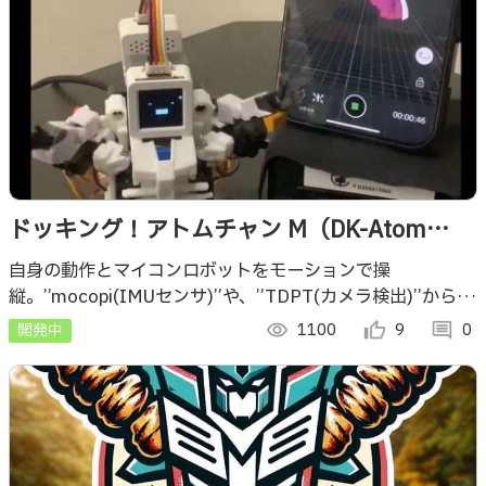
ドッキング！アトムチャン M（DK-Atom
Chan M）
自身の動作とマイコンロボットをモーションで操
縦。”mocopi(IMUセンサ)”や、”TDPT(カメラ検出)”から送
られてくるOSC座標データを使用。モノづくり支援を受け
開発中
visibility
1100
thumb_up_alt
9
comment
0
た2体目と同時操作可能になった