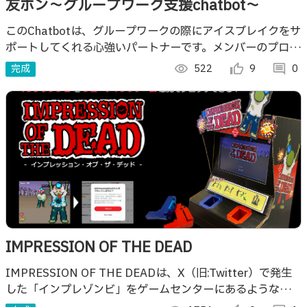
友ホン～グループワーク支援chatbot～
このChatbotは、グループワークの際にアイスブレイクをサ
ポートしてくれる心強いパートナーです。メンバーのプロフ
ィールをもとに話題を提案し、自然な会話のきっかけを作り
完成
visibility
522
thumb_up_alt
9
comment
0
ます。
IMPRESSION OF THE DEAD
IMPRESSION OF THE DEADは、X（旧:Twitter）で発生
した「インプレゾンビ」をゲームセンターにあるようなシュ
ーティングゲーム風のUIでブロックすることができる作品