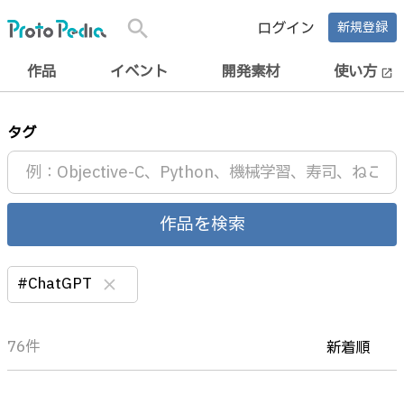
search
ログイン
新規登録
作品
イベント
開発素材
使い方
open_in_new
タグ
作品を検索
#ChatGPT
clear
76件
新着順