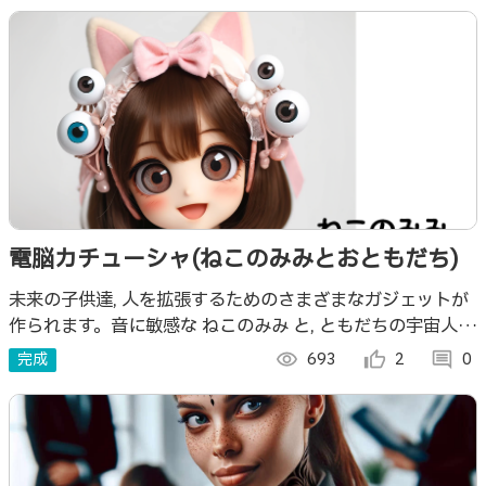
電脳カチューシャ(ねこのみみとおともだち)
未来の子供達, 人を拡張するためのさまざまなガジェットが
作られます。音に敏感な ねこのみみ と, ともだちの宇宙人の
目や猫の手を開発しました。
完成
visibility
693
thumb_up_alt
2
comment
0