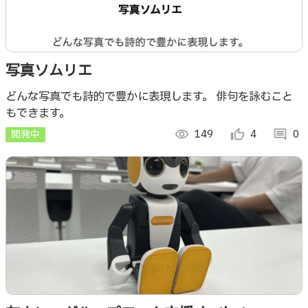
写真ソムリエ
どんな写真でも詩的で豊かに表現します。 俳句を詠むこと
もできます。
開発中
visibility
149
thumb_up_alt
4
comment
0