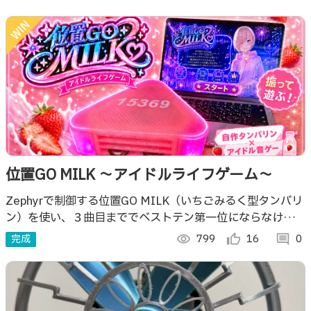
位置GO MILK 〜アイドルライフゲーム〜
Zephyrで制御する位置GO MILK（いちごみるく型タンバリ
ン）を使い、３曲目まででベストテン第一位にならなければ
解散になるアイドルライフゲームです！３曲の音ゲーは得点
完成
visibility
799
thumb_up_alt
16
comment
0
ランキングありです！