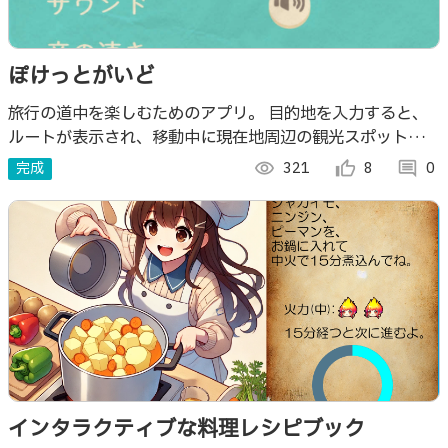
ぽけっとがいど
旅行の道中を楽しむためのアプリ。 目的地を入力すると、
ルートが表示され、移動中に現在地周辺の観光スポットの情
報を自動で読み上げてくれるアプリ。
完成
visibility
321
thumb_up_alt
8
comment
0
インタラクティブな料理レシピブック