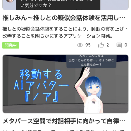
推しみん～推しとの疑似会話体験を活用した
睡眠管理アプリ～
推しとの疑似会話体験をすることにより、睡眠の質を上げ・
改善することを明らかにするアプリケーション開発。
開発中
visibility
95
thumb_up_alt
2
comment
0
メタバース空間で対話相手に向かって自律移