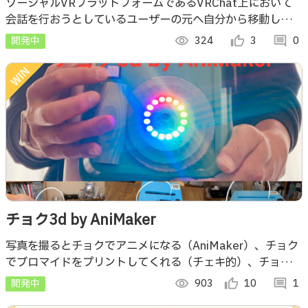
動するAIアバター『ノア』の開発
ソーシャルVRプラットフォームであるVRChat上において
会話を行おうとしているユーザーの元へ自分から移動し、会
話を開始するAIアバターです。
開発中
visibility
324
thumb_up_alt
3
comment
0
チョク3d by AniMaker
写真を撮るとチョクでアニメになる（AniMaker）、チョク
でブロマイドをプリントしてくれる（チェキ的）、チョクで
3dフィギュアになる（3D Printer）、な大きめインスタン
開発中
visibility
903
thumb_up_alt
10
comment
1
トカメラです！