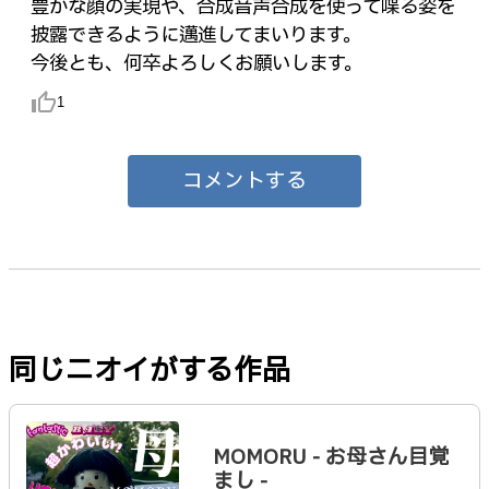
豊かな顔の実現や、合成音声合成を使って喋る姿を
披露できるように邁進してまいります。
今後とも、何卒よろしくお願いします。
thumb_up_alt
1
コメントする
同じニオイがする作品
MOMORU - お母さん目覚
まし -