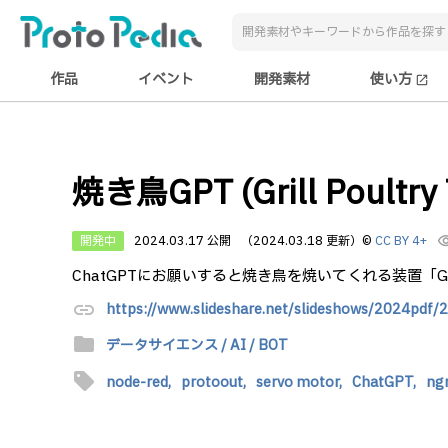
作品
イベント
開発素材
使い方
open_in_new
焼き鳥GPT (Grill Poultry 
開発中
2024.03.17 公開
（2024.03.18 更新）
©
CC BY 4+
visibi
ChatGPTにお願いすると焼き鳥を焼いてくれる装置「GPT（G
link
https://www.slideshare.net/slideshows/2024pdf
folder
データサイエンス / AI / BOT
sell
node-red,
protoout,
servo motor,
ChatGPT,
ng