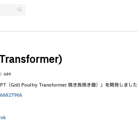
search
Transformer)
lity
689
rill Poultry Transformer 焼き鳥焼き器）」を開発しました
/266827966
rok