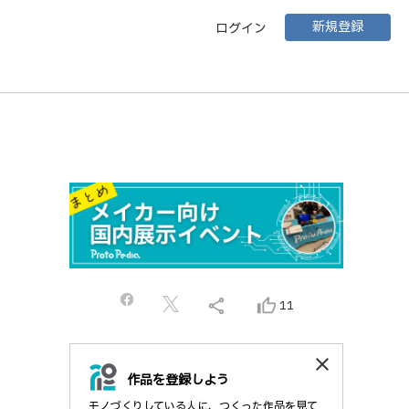
新規登録
ログイン
share
thumb_up_alt
11
close
作品を登録しよう
モノづくりしている人に、つくった作品を見て