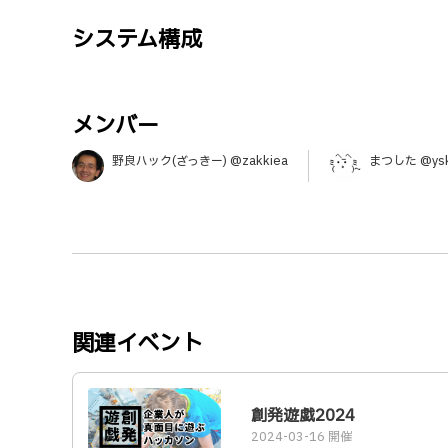
システム構成
メンバー
野良ハック(ざっきー) @zakkiea
まつした @ysk
関連イベント
創発遊戯2024
2024-03-16 開催