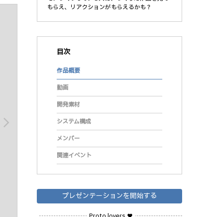
もらえ、リアクションがもらえるかも？
目次
作品概要
動画
開発素材
arrow_forward_ios
システム構成
メンバー
関連イベント
プレゼンテーションを開始する
Proto lovers ♥