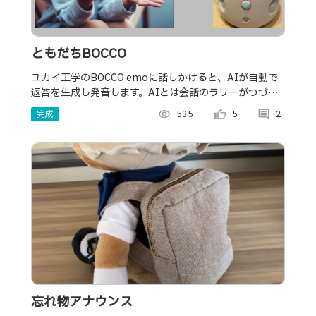
ともだちBOCCO
ユカイ工学のBOCCO emoに話しかけると、AIが自動で
返答を生成し発音します。AIとは会話のラリーがつづ
き、まるでともだちとごっこ遊びできます。ともだちご
完成
visibility
535
thumb_up_alt
5
comment
2
っこならぬ、「ともだちBOCCO」です。
忘れ物アナウンス