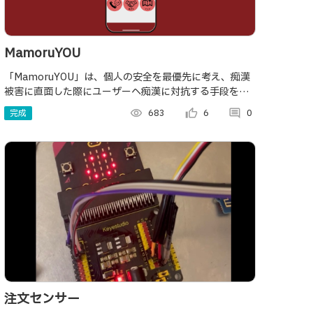
MamoruYOU
「MamoruYOU」は、個人の安全を最優先に考え、痴漢
被害に直面した際にユーザーへ痴漢に対抗する手段を提
供するアプリケーションです。 もう痴漢になんて悩まさ
完成
visibility
683
thumb_up_alt
6
comment
0
れないんだから！！！！！
注文センサー