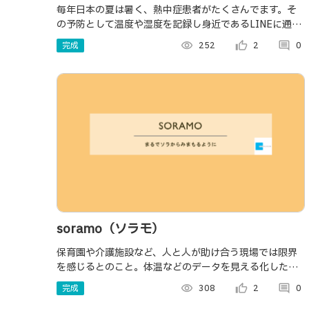
～レスキュージャパン～灼熱の日本から人類
毎年日本の夏は暑く、熱中症患者がたくさんでます。そ
の予防として温度や湿度を記録し身近であるLINEに通知
を救え!！
してくれます。ボタンを押すことで緊急の通知をすぐ送
完成
visibility
252
thumb_up_alt
2
comment
0
ることもできます。
soramo（ソラモ）
保育園や介護施設など、人と人が助け合う現場では限界
を感じるとのこと。体温などのデータを見える化した
い、そして見逃さないようにもしたい。そんな現場で役
完成
visibility
308
thumb_up_alt
2
comment
0
に立てばと開発しています。