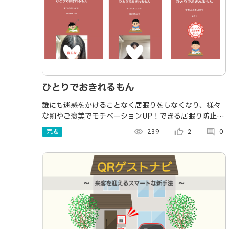
ひとりでおきれるもん
誰にも迷惑をかけることなく居眠りをしなくなり、様々
な罰やご褒美でモチベーションUP！できる居眠り防止ツ
ール
完成
visibility
239
thumb_up_alt
2
comment
0