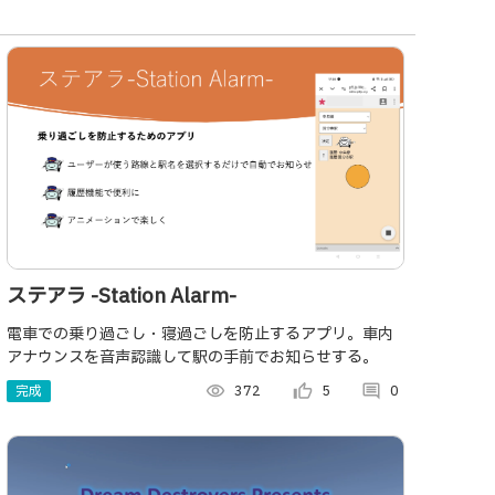
ステアラ -Station Alarm-
電車での乗り過ごし・寝過ごしを防止するアプリ。車内
アナウンスを音声認識して駅の手前でお知らせする。
完成
visibility
372
thumb_up_alt
5
comment
0