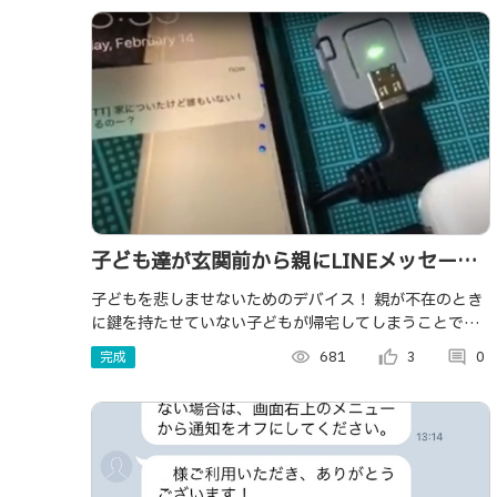
子ども達が玄関前から親にLINEメッセージ
を送るIoTボタンの作成
子どもを悲しませないためのデバイス！ 親が不在のとき
に鍵を持たせていない子どもが帰宅してしまうことでも
親に簡単に連絡を取ることができます！ Kids can
完成
visibility
681
thumb_up_alt
3
comment
0
contact with parents