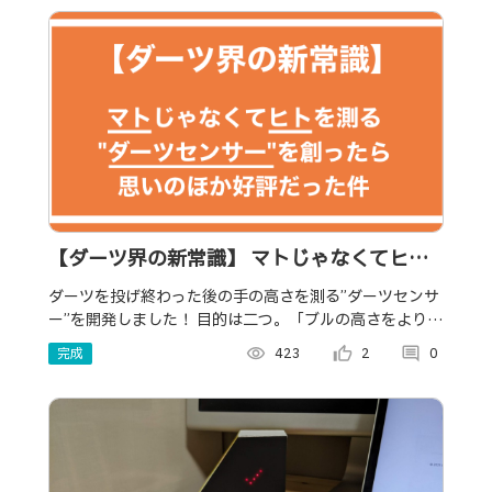
【ダーツ界の新常識】 マトじゃなくてヒト
を測る”ダーツセンサー”を創ったら、思いの
ダーツを投げ終わった後の手の高さを測る”ダーツセンサ
ー”を開発しました！ 目的は二つ。「ブルの高さをより深
ほか好評だった件
く意識に刻み込むため」「意識していることを具体的な
完成
visibility
423
thumb_up_alt
2
comment
0
数値として可視化するため」です！