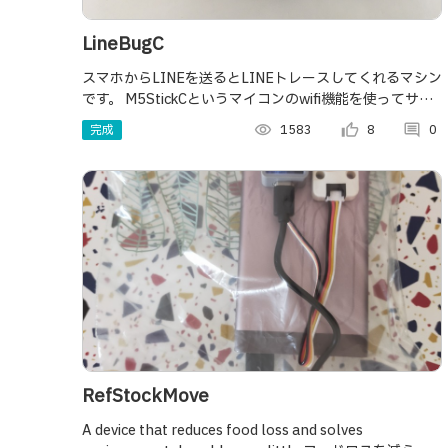
LineBugC
スマホからLINEを送るとLINEトレースしてくれるマシン
です。 M5StickCというマイコンのwifi機能を使ってサー
ビス連携し、LINEのメッセージをトリガーとしてライン
完成
visibility
1583
thumb_up_alt
8
comment
0
トレースをします。
RefStockMove
A device that reduces food loss and solves