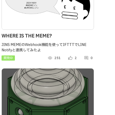
WHERE IS THE MEME?
JINS MEMEのWebhook機能を使ってIFTTTでLINE
Notifyと連携してみたよ
開発中
visibility
251
thumb_up_alt
2
comment
0