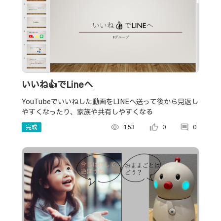
いいね👍でLineへ
YouTubeでいいねした動画をLINEへ送って後から見返し
やすくなったり、家族や共有しやすくなる
完成
visibility
153
thumb_up_alt
0
comment
0