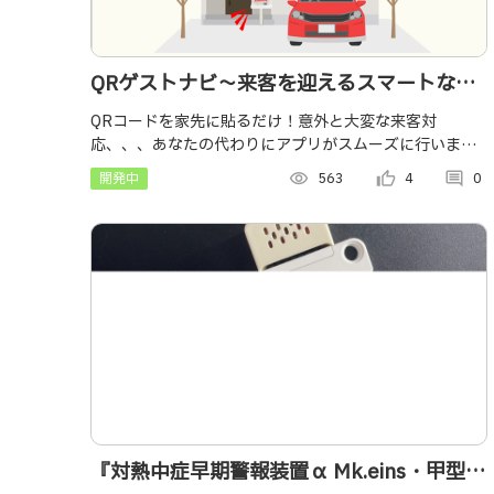
QRゲストナビ〜来客を迎えるスマートな新
手法〜
QRコードを家先に貼るだけ！意外と大変な来客対
応、、、あなたの代わりにアプリがスムーズに行いま
す！
開発中
visibility
563
thumb_up_alt
4
comment
0
『対熱中症早期警報装置α Mk.eins・甲型』