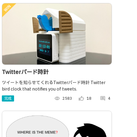
Twitterバード時計
ツイートを知らせてくれるTwitterバード時計 Twitter
bird clock that notifies you of tweets.
完成
visibility
2583
thumb_up_alt
18
comment
4