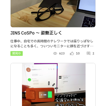
JINS CoSPo 〜 姿勢正しく
仕事中、自宅での長時間のテレワークでは座りっぱなし
になることも多く、ついついモニターに顔を近づけすぎ
ることありますよね。このアプリケーションはそんな仕
開発中
visibility
623
thumb_up_alt
10
comment
2
事中の悪い姿勢を注意してくれます。