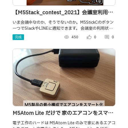
【M5Stack_contest_2021】会議室利用状
況通知ボタン【テレワーク中にも◎】
いま会議中なのか、そうでないのか。M5StickCのボタン
一つでSlackやLINEに通知できます。 会議室の利用状況
を伝える、テレワーク中の家族に伝える時などに活用で
完成
visibility
450
thumb_up_alt
0
comment
0
きます。
M5Atom Lite だけで 家のエアコンをスマー
ト化
電子工作のハードは M5Atom Lite のみで家にあるエアコ