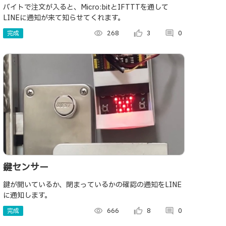
バイトで注文が入ると、Micro:bitとIFTTTを通して
LINEに通知が来て知らせてくれます。
完成
visibility
268
thumb_up_alt
3
comment
0
鍵センサー
鍵が開いているか、閉まっているかの確認の通知をLINE
に通知します。
完成
visibility
666
thumb_up_alt
8
comment
0