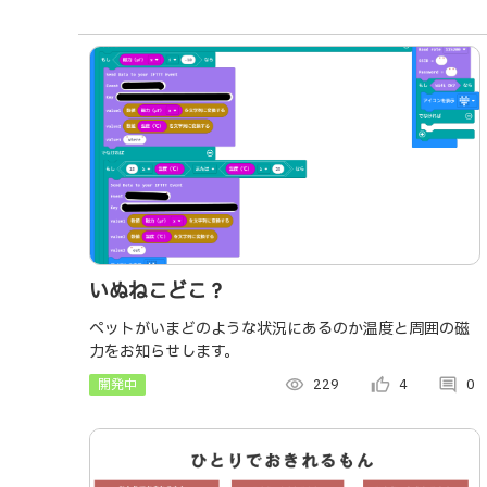
いぬねこどこ？
ペットがいまどのような状況にあるのか温度と周囲の磁
力をお知らせします。
開発中
visibility
229
thumb_up_alt
4
comment
0