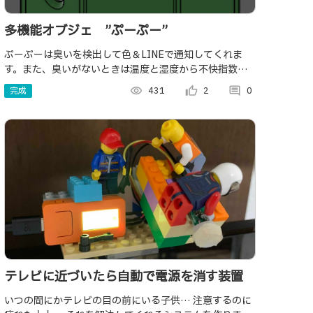
多機能オブジェ ”ぷーぷー”
ぷーぷーは臭いを検出して色＆LINEで通知してくれま
す。また、臭いがないときは温度と湿度から不快指数を
色で教えてくれます。別モードとして、人検出＆通知や
完成
visibility
431
thumb_up_alt
2
comment
0
センサ値のグラフ化をする機能があります。
テレビに近づいたら自動で電源を消す装置
いつの間にかテレビの目の前にいる子供… 注意するのに