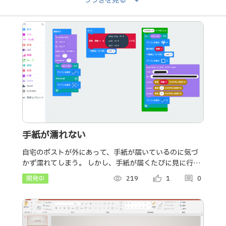
keyboard_arrow_down
つづきを見る
手紙が濡れない
自宅のポストが外にあって、手紙が届いているのに気づ
かず濡れてしまう。 しかし、手紙が届くたびに見に行く
のはめんどくさい。 それを解決するための通知システム
開発中
visibility
219
thumb_up_alt
1
comment
0
を作成しました。