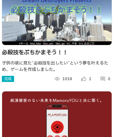
必殺技をぶちかまそう！！
子供の頃に見た”必殺技を出したい”という夢を叶えるた
め、ゲームを作成しました。
完成
visibility
1018
thumb_up_alt
2
comment
0