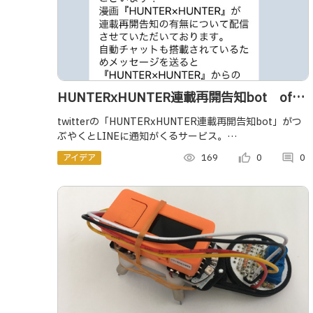
HUNTERxHUNTER連載再開告知bot of
HUNTERxHUNTER連載再開告知bot
twitterの「HUNTERxHUNTER連載再開告知bot」がつ
ぶやくとLINEに通知がくるサービス。
HUNTERxHUNTER内のセリフも返してくれます。
アイデア
visibility
169
thumb_up_alt
0
comment
0