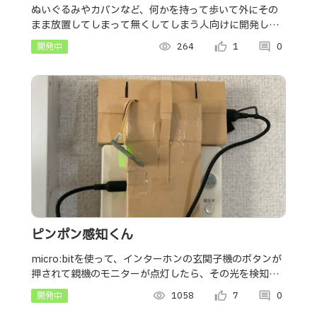
ぬいぐるみやカバンなど、何かを持って歩いて外にその
まま放置してしまって無くしてしまう人向けに開発した
機械です。
開発中
visibility
264
thumb_up_alt
1
comment
0
ピンポン感知くん
micro:bitを使って、インターホンの玄関子機のボタンが
押されて親機のモニターが点灯したら、その光を検知し
てLINEで通知してくれる作品です。
開発中
visibility
1058
thumb_up_alt
7
comment
0