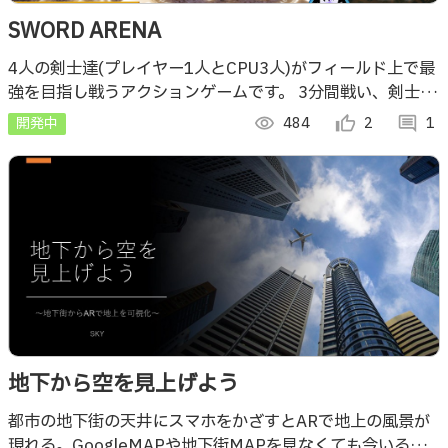
SWORD ARENA
4人の剣士達(プレイヤー1人とCPU3人)がフィールド上で最
強を目指し戦うアクションゲームです。 3分間戦い、剣士を
倒すことで手に入るポイントを一番多く獲得できた人が勝利
開発中
visibility
484
thumb_up_alt
2
comment
1
となります。
地下から空を見上げよう
都市の地下街の天井にスマホをかざすとARで地上の風景が
現れる。GoogleMAPや地下街MAPを見なくても今いる場