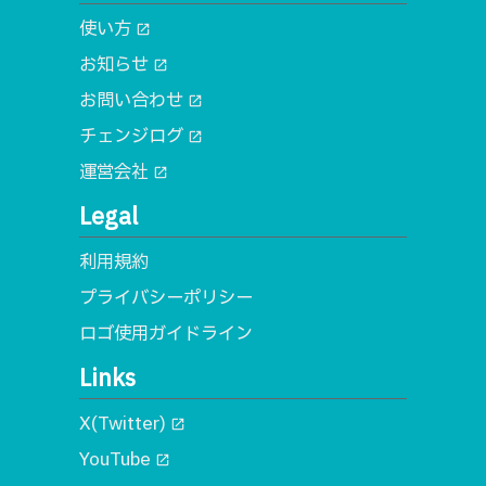
使い方
open_in_new
お知らせ
open_in_new
お問い合わせ
open_in_new
チェンジログ
open_in_new
運営会社
open_in_new
Legal
利用規約
プライバシーポリシー
ロゴ使用ガイドライン
Links
X(Twitter)
open_in_new
YouTube
open_in_new