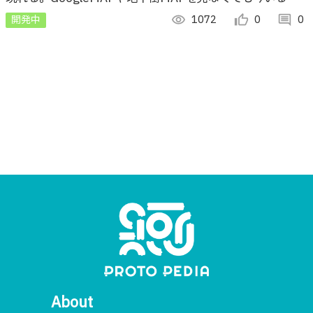
所が視覚的にわかる。
開発中
visibility
1072
thumb_up_alt
0
comment
0
About