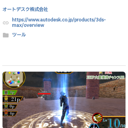
オートデスク株式会社
https://www.autodesk.co.jp/products/3ds-
link
max/overview
ツール
folder