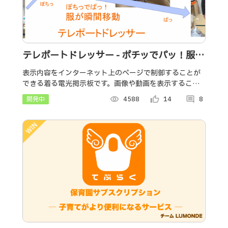
テレポートドレッサー - ポチッでパッ！服が
瞬間移動！
表示内容をインターネット上のページで制御することが
できる着る電光掲示板です。画像や動画を表示すること
ができます。2025年春に、従来のJavaで書かれた部分を
開発中
visibility
4588
thumb_up_alt
14
comment
8
Pyhtonに書き換えました。