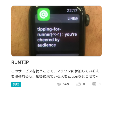
RUNTIP
このサービスを使うことで、マラソンに参加している人
も頑張れるし、応援に来ている人もactionを起こせて一
体感を出せるアプリです。
完成
visibility
569
thumb_up_alt
0
comment
0