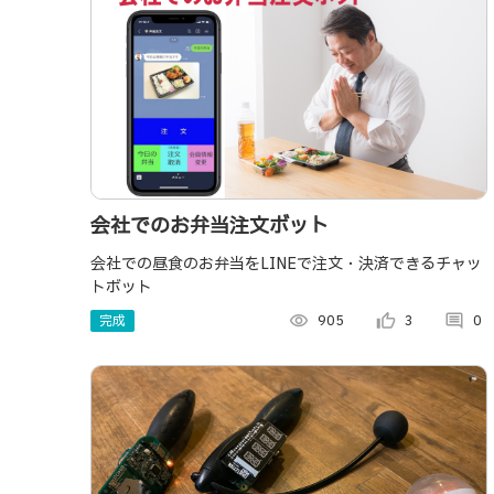
会社でのお弁当注文ボット
会社での昼食のお弁当をLINEで注文・決済できるチャッ
トボット
完成
visibility
905
thumb_up_alt
3
comment
0