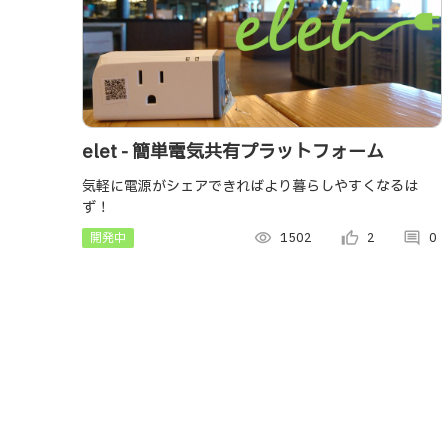
elet - 簡単電気共有プラットフォーム
気軽に電源がシェアできればより暮らしやすくなるは
ず！
開発中
visibility
1502
thumb_up_alt
2
comment
0