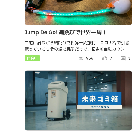
Jump De Go! 縄跳びで世界一周！
自宅に居ながら縄跳びで世界一周旅行！コロナ禍で引き
篭っていてもその場で跳ぶだけで、回数を自動カウント
＆１回１歩としてGoogle StreetViewの世界中の道を旅
開発中
visibility
956
thumb_up_alt
7
comment
1
行できる縄跳びIoTデバイス！