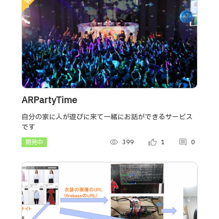
ARPartyTime
自分の家に人が遊びに来て一緒にお話ができるサービス
です
開発中
visibility
399
thumb_up_alt
1
comment
0