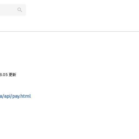
search
8.05 更新
ja/api/pay.html