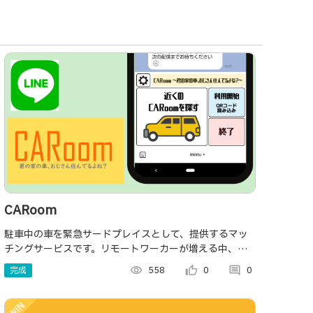
CARoom
駐車中の車を緊急サードプレイスとして、提供するマッ
チングサービスです。リモートワーカーが増える中、
Webミーティング可能な作業スペースは限られていま
完成
visibility
558
thumb_up_alt
0
comment
0
す。今あるスペースを有効活用しませんか？