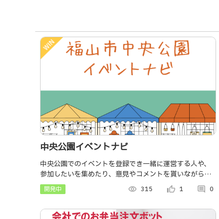
中央公園イベントナビ
中央公園でのイベントを登録でき一緒に運営する人や、
参加したいを集めたり、意見やコメントを貰いながらよ
いイベントを増やしていく アプリ
開発中
visibility
315
thumb_up_alt
1
comment
0