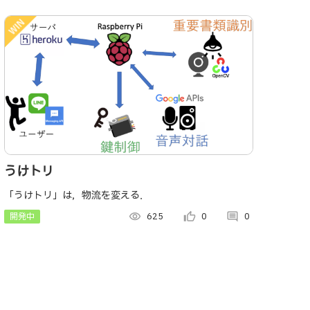
うけトリ
「うけトリ」は，物流を変える．
開発中
visibility
625
thumb_up_alt
0
comment
0