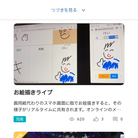
keyboard_arrow_down
つづきを見る
お絵描きライブ
画用紙代わりのスマホ画面に指でお絵描きすると、その
様子がリアルタイムに共有されます。オンラインのメリ
ットを活かした、お絵描きのエンターテイメント化ツー
完成
visibility
620
thumb_up_alt
3
comment
0
ル！