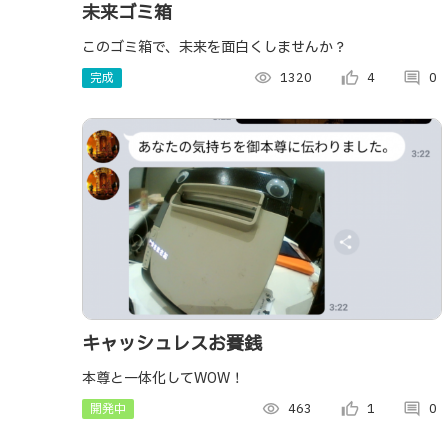
未来ゴミ箱
このゴミ箱で、未来を面白くしませんか？
完成
visibility
1320
thumb_up_alt
4
comment
0
キャッシュレスお賽銭
本尊と一体化してWOW！
開発中
visibility
463
thumb_up_alt
1
comment
0