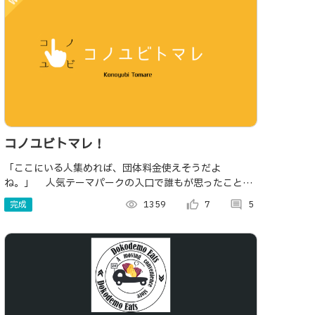
コノユビトマレ！
「ここにいる人集めれば、団体料金使えそうだよ
ね。」 人気テーマパークの入口で誰もが思ったことが
ある、そんな気持ちを形にしました。 ワンタッチで参加
完成
visibility
1359
thumb_up_alt
7
comment
5
者募集・決済ができる即席グルーピングアプリです。