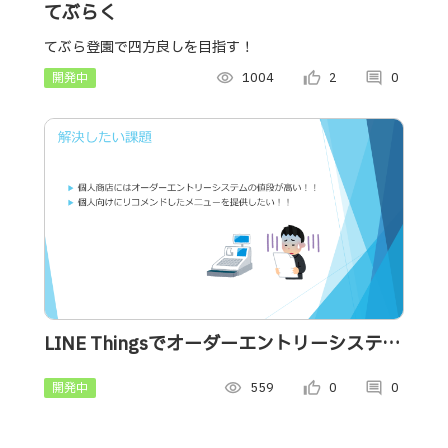
てぶらく
てぶら登園で四方良しを目指す！
開発中
visibility
1004
thumb_up_alt
2
comment
0
LINE Thingsでオーダーエントリーシステム
をつくってみた
開発中
visibility
559
thumb_up_alt
0
comment
0