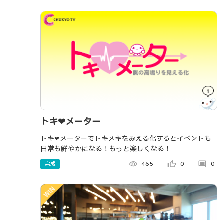
トキ❤︎メーター
トキ❤︎メーターでトキメキをみえる化するとイベントも
日常も鮮やかになる！もっと楽しくなる！
完成
visibility
465
thumb_up_alt
0
comment
0