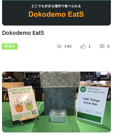
Dokodemo EatS
開発中
visibility
340
thumb_up_alt
1
comment
0