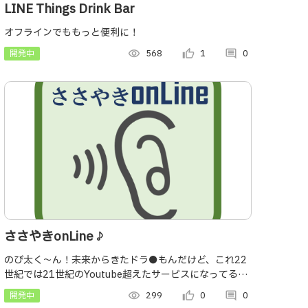
LINE Things Drink Bar
オフラインでももっと便利に！
開発中
visibility
568
thumb_up_alt
1
comment
0
ささやきonLine♪
のび太く～ん！未来からきたドラ●もんだけど、これ22
世紀では21世紀のYoutube超えたサービスになってるか
ら。Youやっちゃいなよ
開発中
visibility
299
thumb_up_alt
0
comment
0