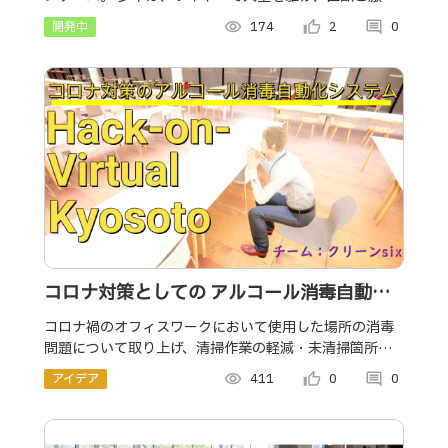
を繰り広げる…
開発中
visibility
174
thumb_up_alt
2
comment
0
コロナ対策としての アルコール消毒自動化
システム
コロナ禍のオフィスワークにおいて使用した場所の消毒
問題について取り上げ、清掃作業の軽減・未清掃箇所の
可視化に焦点を当ててチームでHackし対策案をUnrealの
アイデア
visibility
411
thumb_up_alt
0
comment
0
世界に落とし込んだ