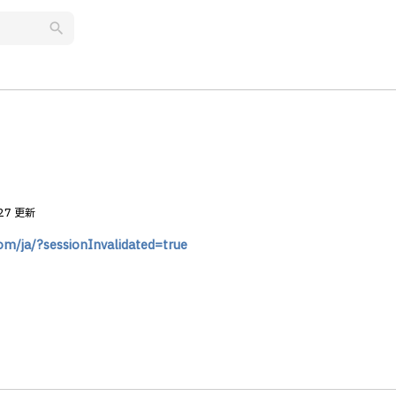
search
.27 更新
om/ja/?sessionInvalidated=true