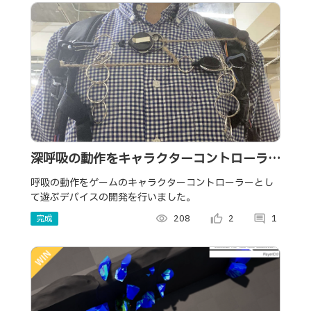
深呼吸の動作をキャラクターコントローラー
として遊ぶ3Dアクションゲーム
呼吸の動作をゲームのキャラクターコントローラーとし
て遊ぶデバイスの開発を行いました。
完成
visibility
208
thumb_up_alt
2
comment
1