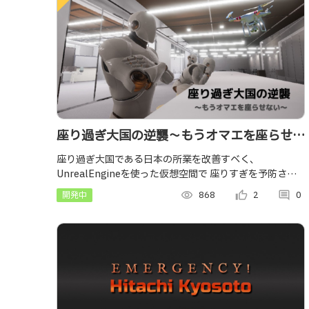
座り過ぎ大国の逆襲～もうオマエを座らせな
い～
座り過ぎ大国である日本の所業を改善すべく、
UnrealEngineを使った仮想空間で 座りすぎを予防させ
るシミュレーションを行う
開発中
visibility
868
thumb_up_alt
2
comment
0