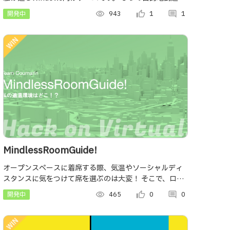
目標とし、そのタイムを競います。
開発中
visibility
943
thumb_up_alt
1
comment
1
MindlessRoomGuide!
オープンスペースに着席する際、気温やソーシャルディ
スタンスに気をつけて席を選ぶのは大変！ そこで、ロボ
ット(WHILL)を使った着席位置誘導システムをバーチャ
開発中
visibility
465
thumb_up_alt
0
comment
0
ル開発しました！