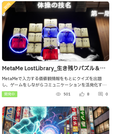
MetaMe LostLibrary_生き残りパズル＆ク
イズゲーム
MetaMeで入力する価値観情報をもとにクイズを出題
し、ゲームをしながらコミュニケーションを活発化する
のを目的にしたミニゲームです。
開発中
visibility
501
thumb_up_alt
8
comment
0