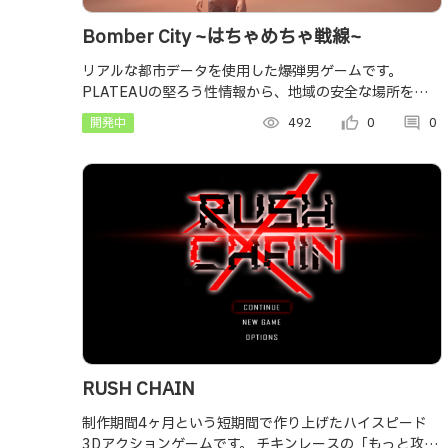
Bomber City ~はちゃめちゃ戦線~
リアルな都市データを使用した爆弾男ゲームです。
PLATEAUの堅ろう性情報から、地域の安全な場所を知る
ことができます。
開発中
visibility
492
thumb_up_alt
0
comment
0
RUSH CHAIN
制作期間4ヶ月という短期間で作り上げたハイスピード
3Dアクションゲームです。 チキンレースの「もっと攻撃