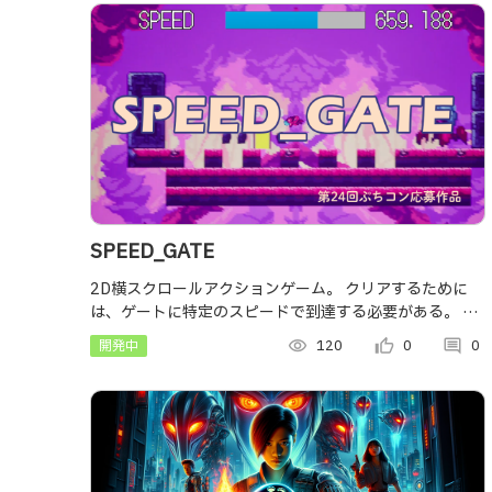
SPEED_GATE
2D横スクロールアクションゲーム。 クリアするために
は、ゲートに特定のスピードで到達する必要がある。 ア
イディア検証中。 UE5ぷちコン24 テーマ「スピード」
開発中
visibility
120
thumb_up_alt
0
comment
0