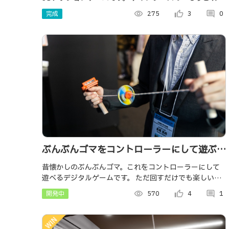
していたい、でも敵の攻撃を避けないと」というジレン
完成
visibility
275
thumb_up_alt
3
comment
0
マが生む駆け引きの面白さがウリです！
ぶんぶんゴマをコントローラーにして遊ぶデ
ジタルゲーム
昔懐かしのぶんぶんゴマ。これをコントローラーにして
遊べるデジタルゲームです。 ただ回すだけでも楽しい玩
具をもっと面白く、楽しいコンテンツへ。
開発中
visibility
570
thumb_up_alt
4
comment
1