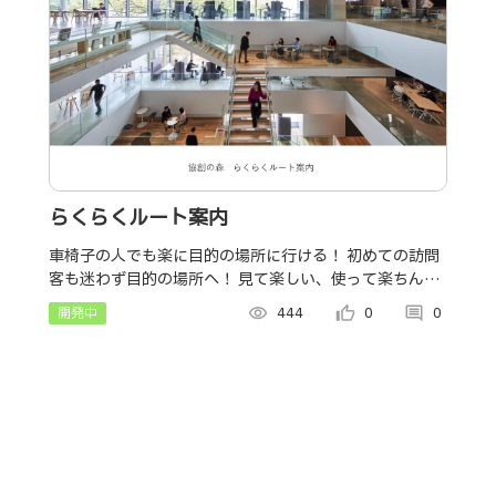
らくらくルート案内
車椅子の人でも楽に目的の場所に行ける！ 初めての訪問
客も迷わず目的の場所へ！ 見て楽しい、使って楽ちん！
らくらくルート案内！ 何か困りごとがある場合は、声を
開発中
visibility
444
thumb_up_alt
0
comment
0
上げることなく周囲が気付ける機能も搭載！