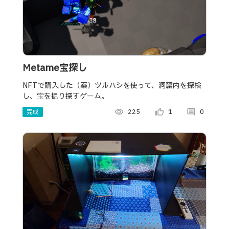
Metame宝探し
NFTで購入した（案）ツルハシを使って、洞窟内を探検
し、宝を掘り探すゲーム。
完成
visibility
225
thumb_up_alt
1
comment
0