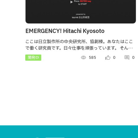
EMERGENCY! Hitachi Kyosoto
ここは日立製作所の中央研究所、協創棟。あなたはここ
で働く研究員です。日々仕事を頑張っています。 そんな
中地震が発生！研究所内で発生する二次災害を避けなが
開発中
visibility
585
thumb_up_alt
0
comment
0
ら、1階エントランスより安全に避難してください。