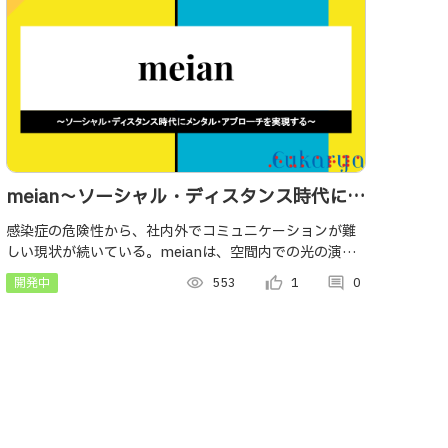
meian〜ソーシャル・ディスタンス時代にメ
ンタル・アプローチを実現する〜
感染症の危険性から、社内外でコミュニケーションが難
しい現状が続いている。meianは、空間内での光の演出
によって、感染症の危険と安全を可視化し、対面でのコ
開発中
visibility
553
thumb_up_alt
1
comment
0
ミュニケーションをそっと支援します。