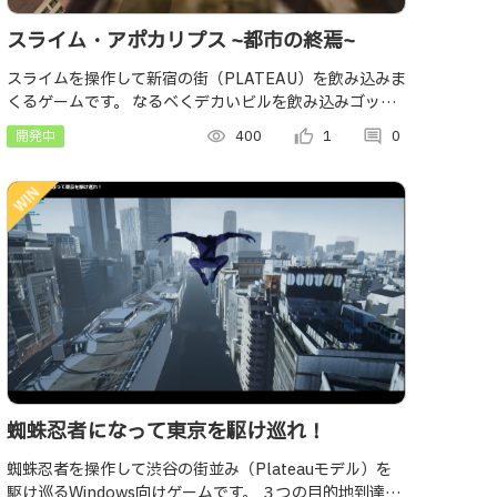
スライム・アポカリプス ~都市の終焉~
スライムを操作して新宿の街（PLATEAU）を飲み込みま
くるゲームです。 なるべくデカいビルを飲み込みゴッド
スライムを目指せ！
開発中
visibility
400
thumb_up_alt
1
comment
0
蜘蛛忍者になって東京を駆け巡れ！
蜘蛛忍者を操作して渋谷の街並み（Plateauモデル）を
駆け巡るWindows向けゲームです。 ３つの目的地到達を