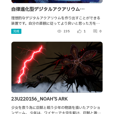
自律進化型デジタルアクアリウム
「HoloSequence Aquatica」
理想的なデジタルアクアリウムを作り出すことができる
装置です。自分の直観に従ってより良いと思った方を選
ぶだけの簡単操作! 遺伝的アルゴリズムによる対話型進化
完成
visibility
235
thumb_up_alt
1
comment
0
計算を採用しています。
23U220156_NOAH'S ARK
少女を救う為に巨獣と戦う少年の物語を描いたアクショ
ンゲーム。 少年は、ワイヤーで大空を駆け、巨獣と激闘