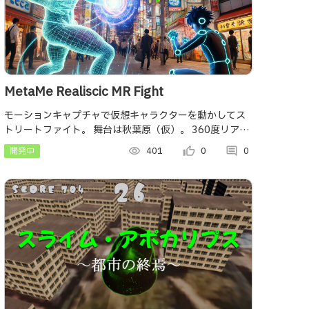
MetaMe Realiscic MR Fight
モーションキャプチャで仮想キャラクターを動かしてス
トリートファイト。 舞台は秋葉原（仮）。 360度リアル
タイムキャプチャで空間も共有、街中で多人数が入り乱
開発中
visibility
401
thumb_up_alt
0
comment
0
れるバーチャルファイトを堪能しよう！