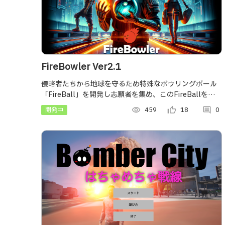
FireBowler Ver2.1
侵略者たちから地球を守るため特殊なボウリングボール
「FireBall」を開発し志願者を集め、このFireBallを使い
こなせる「FireBowler」を目指すゲーム。進化させたバ
開発中
visibility
459
thumb_up_alt
18
comment
0
ージョンです。