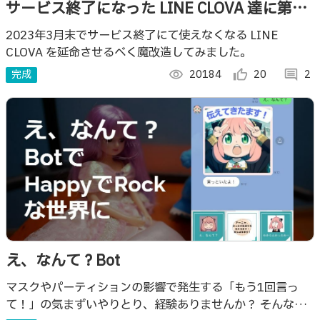
サービス終了になった LINE CLOVA 達に第二
の人生を歩ませる
2023年3月末でサービス終了にて使えなくなる LINE
CLOVA を延命させるべく魔改造してみました。
完成
visibility
20184
thumb_up_alt
20
comment
2
え、なんて？Bot
マスクやパーティションの影響で発生する「もう1回言っ
て！」の気まずいやりとり、経験ありませんか？ そんな日