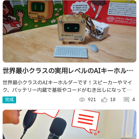
世界最小クラスの実用レベルのAIキーホルダ
ー
世界最小クラスのAIキーホルダーです！スピーカーやマイ
ク、バッテリー内蔵で基板やコードがむき出しになってる部
分もなく、電子工作の知識がない方でも気軽に新時代のキー
完成
visibility
921
thumb_up_alt
18
comment
4
ホルダーを楽しめます！