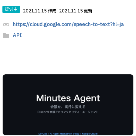
提供中
2021.11.15 作成
2021.11.15 更新
https://cloud.google.com/speech-to-text?hl=ja
link
API
folder