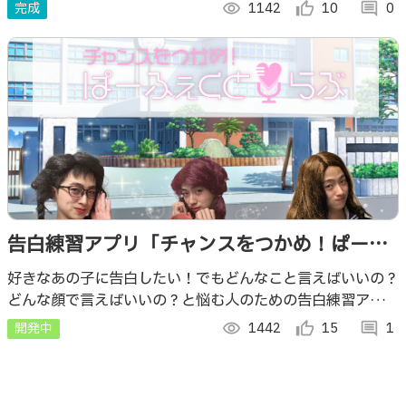
常のやりとりを、アーニャが楽しくHappyに解決します♪
完成
visibility
1142
thumb_up_alt
10
comment
0
告白練習アプリ「チャンスをつかめ！ぱーふ
ぇくと♥らぶ」
好きなあの子に告白したい！でもどんなこと言えばいいの？
どんな顔で言えばいいの？と悩む人のための告白練習アプリ
です。 言葉と表情の2つの軸で告白を評価し、フィードバッ
開発中
visibility
1442
thumb_up_alt
15
comment
1
クをもらいながら練習ができます。