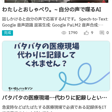
わたしとおしゃべり。~ 自分の声で喋るAI
話しかけると自分の声で応答するAIです。 Spech-to-Text:
Google 音声認識 返答生成: Google PaLM2 音声合成:
11Labs ※事前に 音声の機械学習が必要です
完成
visibility
1790
thumb_up_alt
9
comment
0
バタバタの医療現場…代わりに記録しといて
くれません？
急変時などばたばたする医療現場で必須である記録係をIT