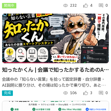
を一元管理する『医療みまもりアプリ』のコア機能として開
開発中
visibility
232
thumb_up_alt
4
comment
0
発したプロトタイプです。
知ったかくん | 会議で知ったかするためのAI
エージェント
会議中の「知らない言葉」を拾って固定辞書・自分辞書・
AI説明に振り分け、その場は知ったかで乗り切り、あとで
ちゃんと追いつくための会議支援AIエージェント。議事録
完成
visibility
106
thumb_up_alt
3
comment
0
ではなく理解のギャップを見える化。