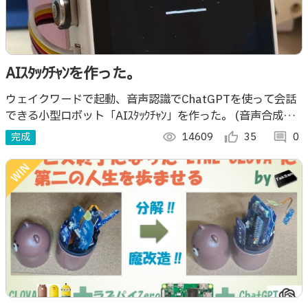
AIｽﾀｯｸﾁｬﾝを作った。
ウェイクワードで起動、音声認識でChatGPTを使って会話
できる小型ロボット「AIｽﾀｯｸﾁｬﾝ」を作った。 (音声合成に
Web版Voicevox:ずんだもんを使用しています。)
完成
visibility
14609
thumb_up_alt
35
comment
0