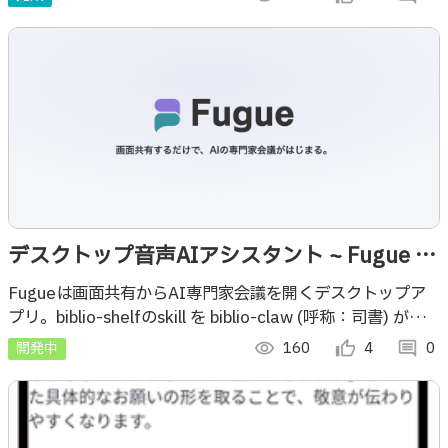
デスクトップ音声AIアシスタント ~ Fugue ×
biblio
Fugueは画面共有からAI専門家会議を開くデスクトップア
プリ。biblio-shelfのskill を biblio-claw (呼称：司書) が探
し、知識を会議へ届けます。
開発中
visibility
160
thumb_up_alt
4
comment
0