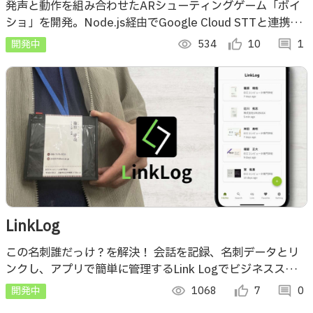
ラクションによるARゲームシステムの提案〜
発声と動作を組み合わせたARシューティングゲーム「ボイ
ショ」を開発。Node.js経由でGoogle Cloud STTと連携
し、声を3Dモデル化し1分間的当てを行うゲームです。
開発中
visibility
534
thumb_up_alt
10
comment
1
LinkLog
この名刺誰だっけ？を解決！ 会話を記録、名刺データとリ
ンクし、アプリで簡単に管理するLink Logでビジネススキル
をレベルアップ！
開発中
visibility
1068
thumb_up_alt
7
comment
0