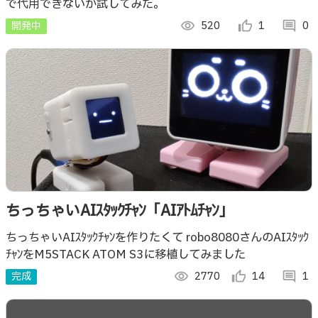
で代用できないか試してみた。
開発中
visibility
520
thumb_up_alt
1
comment
0
ちっちゃいAIｽﾀｯｸﾁｬﾝ「AIｱﾄﾑﾁｬﾝ」
ちっちゃいAIｽﾀｯｸﾁｬﾝを作りたくて robo8080さんのAIｽﾀｯｸ
ﾁｬﾝをM5STACK ATOM S3に移植してみました
完成
visibility
2770
thumb_up_alt
14
comment
1