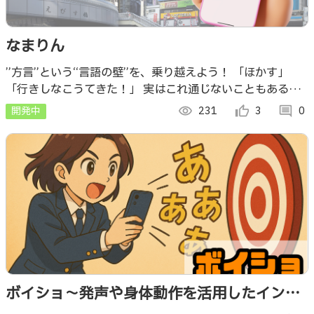
なまりん
”方言”という“言語の壁”を、乗り越えよう！ 「ほかす」
「行きしなこうてきた！」 実はこれ通じないこともあるん
です。 普段使っていた言葉が伝わらない、そんな“方言のす
開発中
visibility
231
thumb_up_alt
3
comment
0
れ違い”を減らします
ボイショ〜発声や身体動作を活用したインタ