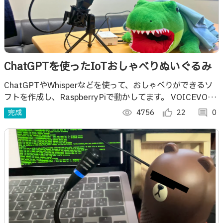
ChatGPTを使ったIoTおしゃべりぬいぐるみ
ChatGPTやWhisperなどを使って、おしゃべりができるソ
フトを作成し、RaspberryPiで動かしてます。 VOICEVOX:
ずんだもん
完成
visibility
4756
thumb_up_alt
22
comment
0