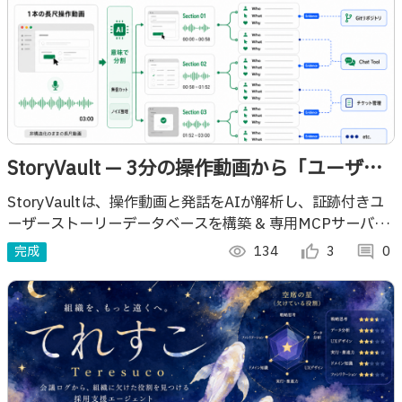
StoryVault — 3分の操作動画から「ユーザー
価値のデータベース」を育てるAIエージェン
StoryVaultは、操作動画と発話をAIが解析し、証跡付きユ
ーザーストーリーデータベースを構築 & 専用MCPサーバー
ト
で外部AIへ接続。プロダクト開発特化のデータ基盤です。
完成
visibility
134
thumb_up_alt
3
comment
0