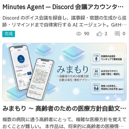
Minutes Agent — Discord 会議アカウンタビ
リティ・エージェント
Discord のボイス会議を録音し、議事録・宿題の生成から追
跡・リマインドまで自律実行する AI エージェント。GitHub
から用語も自己学習する。
完成
visibility
90
thumb_up_alt
2
comment
0
みまもり 〜 高齢者のための医療方針自動文章
化・共有アプリ 〜
複数の病院に通う高齢者にとって、複雑な医療方針を覚えて
おくことが難しい。 本作品は、将来的に高齢者の医療情報