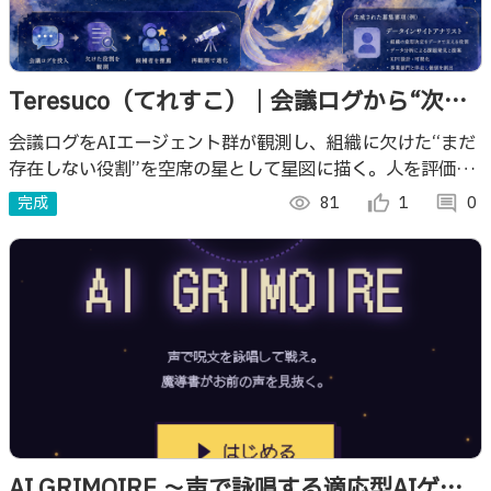
Teresuco（てれすこ）｜会議ログから“次に
採るべき役割”を生成する組織の望遠鏡
会議ログをAIエージェント群が観測し、組織に欠けた“まだ
存在しない役割”を空席の星として星図に描く。人を評価せ
ず、関係を設計する。観測→採用→再観測をまわす、組織の
完成
visibility
81
thumb_up_alt
1
comment
0
ための望遠鏡。
AI GRIMOIRE 〜声で詠唱する適応型AIゲー