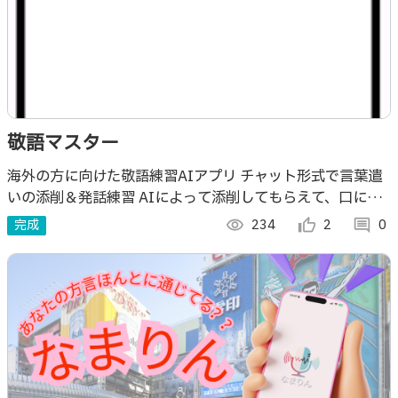
敬語マスター
海外の方に向けた敬語練習AIアプリ チャット形式で言葉遣
いの添削＆発話練習 AIによって添削してもらえて、口に出
すから定着しやすい
完成
visibility
234
thumb_up_alt
2
comment
0