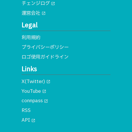
チェンジログ
open_in_new
運営会社
open_in_new
Legal
利用規約
プライバシーポリシー
ロゴ使用ガイドライン
Links
X(Twitter)
open_in_new
YouTube
open_in_new
connpass
open_in_new
RSS
API
open_in_new