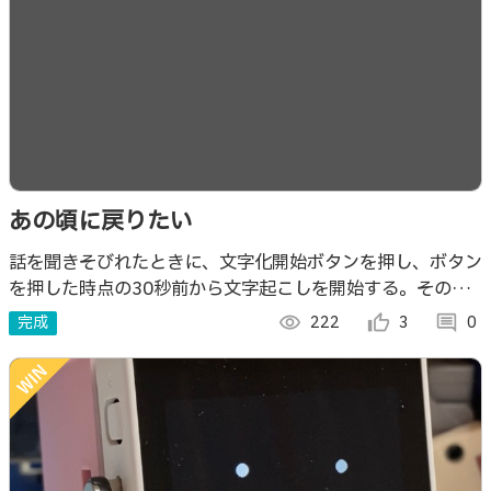
あの頃に戻りたい
話を聞きそびれたときに、文字化開始ボタンを押し、ボタン
を押した時点の30秒前から文字起こしを開始する。そのあ
とも文字化終了ボタンを押すまで現在の音声を文字起こしし
完成
visibility
222
thumb_up_alt
3
comment
0
続ける。