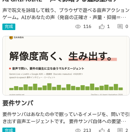
ムマスター〜
声で呪文を詠唱して戦う、ブラウザで遊べる音声アクション
ゲーム。AIがあなたの声（発音の正確さ・声量・抑揚＝気
迫）をリアルタイムに評価して魔法の「強さ」を決定。生き
完成
visibility
116
thumb_up_alt
1
comment
0
残るたびにAIがより難しい新呪文を出題
要件サンバ
要件サンバはあなたの中で眠っているイメージを、問いで引
き出す音声エージェントです。 要件サンバ自体への要望は
こちら → https://share.google/DlFwk0lSvR7mogbcY
完成
visibility
213
thumb_up_alt
4
comment
2