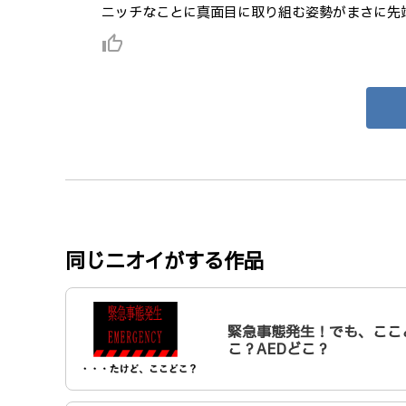
ニッチなことに真面目に取り組む姿勢がまさに先
thumb_up_alt
同じニオイがする作品
緊急事態発生！でも、ここ
こ？AEDどこ？