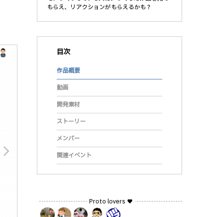
もらえ、リアクションがもらえるかも？
目次
作品概要
動画
開発素材
ストーリー
メンバー
arrow_forward_ios
関連イベント
Proto lovers ♥