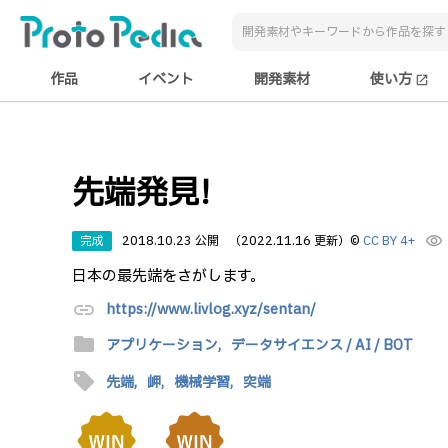
作品
イベント
開発素材
使い方
open_in_new
先端発見!
完成
2018.10.23 公開
（2022.11.16 更新）
©
CC BY 4+
visibility
日本の最先端をさがします。
link
https://www.livlog.xyz/sentan/
folder
アプリケーション,
データサイエンス / AI / BOT
sell
先端,
岬,
機械学習,
突端