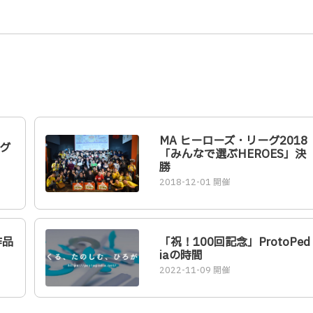
MA ヒーローズ・リーグ2018
ーグ
「みんなで選ぶHEROES」決
勝
2018-12-01 開催
作品
「祝！100回記念」ProtoPed
iaの時間
2022-11-09 開催