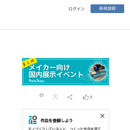
新規登録
ログイン
share
thumb_up_alt
5
close
作品を登録しよう
モノづくりしている人に、つくった作品を見て